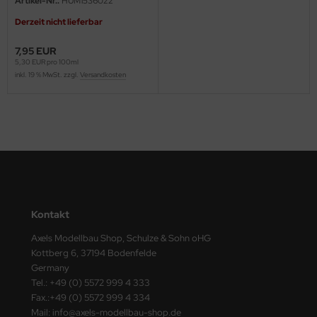
Artikel-Nr.:
HUM1536022
ster Box LTD
Derzeit nicht lieferbar
ster Tools
7,95 EUR
5,30 EUR pro 100ml
ng Model
inkl. 19 % MwSt. zzgl.
Versandkosten
liput
niArt
nicraft
rage Hobby
Kontakt
delcollect
Axels Modellbau Shop, Schulze & Sohn oHG
ebius Models
Kottberg 6, 37194 Bodenfelde
Germany
Tel.: +49 (0) 5572 999 4 333
PC
Fax.:+49 (0) 5572 999 4 334
Mail: info@axels-modellbau-shop.de
. Hobby / Gunze Sangyo