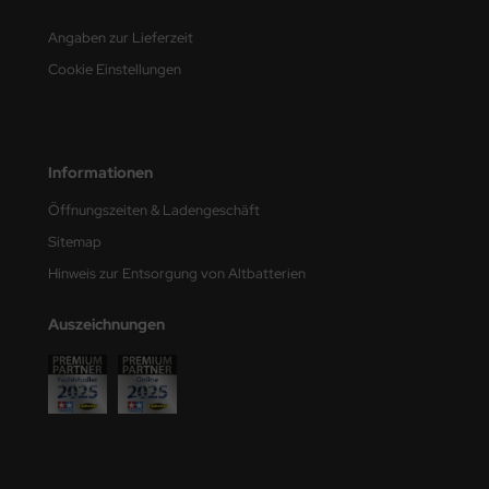
e Field Model
Angaben zur Lieferzeit
bre Model
Cookie Einstellungen
HUMO-Kits
unkmodels
Informationen
ar Art
Öffnungszeiten & Ladengeschäft
Sitemap
ecial Hobby
Hinweis zur Entsorgung von Altbatterien
ar-Decals
Auszeichnungen
yata
kom
miya