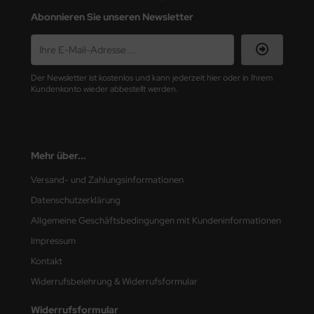
Abonnieren Sie unseren Newsletter
nu-Beemax
nda-Hobby
Der Newsletter ist kostenlos und kann jederzeit hier oder in Ihrem
gasus Hobbies
Kundenkonto wieder abbestellt werden.
atz Nunu
usmodel
Mehr über...
ar Lights
Versand- und Zahlungsinformationen
Datenschutzerklärung
ntos Model
Allgemeine Geschäftsbedingungen mit Kundeninformationen
vell
Impressum
Kontakt
ich.Models
Widerrufsbelehrung & Widerrufsformular
den
Widerrufsformular