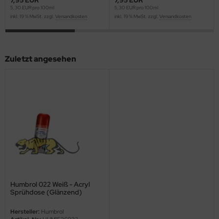
5,30 EUR pro 100ml
5,30 EUR pro 100ml
ini Model
inkl. 19 % MwSt. zzgl.
Versandkosten
inkl. 19 % MwSt. zzgl.
Versandkosten
leri
ata
Zuletzt angesehen
O Collections
NETIC
tty Hawk Model
tare
ick
gic Factory
Humbrol 022 Weiß - Acryl
Sprühdose (Glänzend)
ASTER
Hersteller:
Humbrol