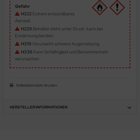
Gefahr
ler
H222
Extrem entzündbares
Aerosol.
yhawk
H229
Behälter steht unter Druck: kann bei
rces of Valor / Waltersons
Erwärmung bersten.
H319
Verursacht schwere Augenreizung.
re Hobby
H336
Kann Schläfrigkeit und Benommenheit
verursachen.
eedom Model Kits
jimi
Artikeldatenblatt drucken
ahleri
sPatch Models
HERSTELLER INFORMATIONEN
cko Models
ow2B