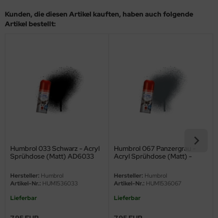
eat Wall Hobby
Kunden, die diesen Artikel kauften, haben auch folgende
Artikel bestellt:
segawa
ller
 Models
bby 2000
bby Boss
bby Craft
Humbrol 033 Schwarz - Acryl
Humbrol 067 Panzergrau -
mbrol
Sprühdose (Matt) AD6033
Acryl Sprühdose (Matt) -
AD6067
LOVE KIT
Hersteller:
Humbrol
Hersteller:
Humbrol
Artikel-Nr.:
HUM1536033
Artikel-Nr.:
HUM1536067
G Models
Lieferbar
Lieferbar
M
7,95 EUR
7,95 EUR