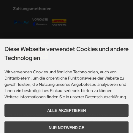
undermodel
Zahlungsmethoden
ger Model
umpeter
lejo
Versandmöglichkeiten
Diese Webseite verwendet Cookies und andere
spid Models
Technologien
ezda
Wir verwenden Cookies und ähnliche Technologien, auch von
Social Media
Drittanbietern, um die ordentliche Funktionsweise der Website zu
gewährleisten, die Nutzung unseres Angebotes zu analysieren und
Ihnen ein bestmögliches Einkaufserlebnis bieten zu können.
Weitere Informationen finden Sie in unserer Datenschutzerklärung.
ALLE AKZEPTIEREN
*Gilt für Lieferungen innerhalb Deutschlands. Lieferzeiten für andere Länder und
Informationen zur Berechnung des Liefertermins siehe hier:
Angaben zur Lieferzeit.
NUR NOTWENDIGE