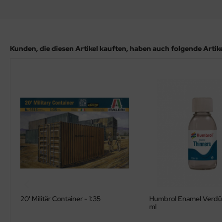
ler
yhawk
Kunden, die diesen Artikel kauften, haben auch folgende Artikel
rces of Valor / Waltersons
re Hobby
eedom Model Kits
jimi
ahleri
sPatch Models
cko Models
20' Militär Container - 1:35
Humbrol Enamel Verdün
ow2B
ml