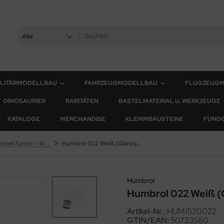
Alle
ILITÄRMODELLBAU
FAHRZEUGMODELLBAU
FLUGZEUG
DINOSAURIER
RARITÄTEN
BASTELMATERIAL U. WERKZEUGE
KATALOGE
MERCHANDISE
KLEMMBAUSTEINE
FUND
Humbrol Enamel Farben - 14 ml
Humbrol 022 Weiß (Glänzend)
Humbrol
Humbrol 022 Weiß (
Artikel-Nr.:
HUM1520022
GTIN/EAN:
50723560