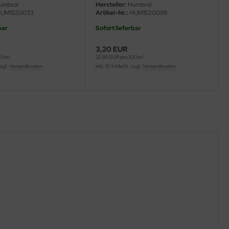
umbrol
Hersteller:
Humbrol
UM1520033
Artikel-Nr.:
HUM1520099
bar
Sofort lieferbar
3,20 EUR
00ml
22,86 EUR pro 100ml
zzgl.
Versandkosten
inkl. 19 % MwSt. zzgl.
Versandkosten