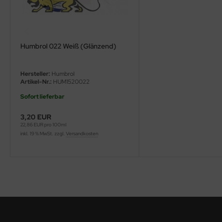
ini Model
leri
Humbrol 022 Weiß (Glänzend)
ata
Hersteller:
Humbrol
O Collections
Artikel-Nr.:
HUM1520022
Sofort lieferbar
NETIC
3,20 EUR
tty Hawk Model
22,86 EUR pro 100ml
inkl. 19 % MwSt. zzgl.
Versandkosten
tare
ick
gic Factory
ASTER