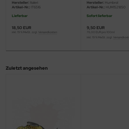
eat Wall Hobby
Hersteller:
Italeri
Hersteller:
Humbrol
Artikel-Nr.:
IT6516
Artikel-Nr.:
HUM1521850
segawa
Lieferbar
Sofort lieferbar
ller
18,50 EUR
9,50 EUR
inkl. 19 % MwSt. zzgl.
Versandkosten
76,00 EUR pro 100ml
inkl. 19 % MwSt. zzgl.
Versandkos
 Models
bby 2000
bby Boss
Zuletzt angesehen
bby Craft
mbrol
LOVE KIT
G Models
M