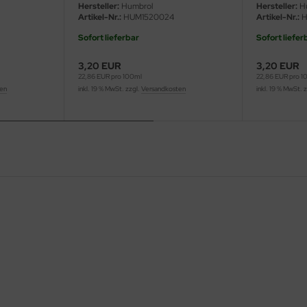
Hersteller:
Humbrol
Hersteller:
H
Artikel-Nr.:
HUM1520024
Artikel-Nr.:
H
Sofort lieferbar
Sofort liefer
3,20 EUR
3,20 EUR
22,86 EUR pro 100ml
22,86 EUR pro 1
ten
inkl. 19 % MwSt. zzgl.
Versandkosten
inkl. 19 % MwSt. 