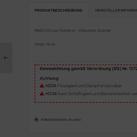
PRODUKTBESCHREIBUNG
HERSTELLER INFORM
e Field Model 1:35
rson Modelsport
bre Model - 1:35
assy Hobby
Weiß 022
von Humbrol - Glänzend, Enamel
ar Art / Glow 2B 1:35
MK
Inhalt: 14 ml
nstige Hersteller
eatex
kom 1:35
s Werk
Kennzeichnung gemäß Verordnung (EG) Nr. 12
miya 1:35
Achtung
luxe Materials
H226
Flüssigkeit und Dampf entzündbar.
under Model 1:35
ODELKITS
H336
Kann Schläfrigkeit und Benommenheit ve
umpeter 1:35
agon Models
ezda 1:35
uard
Artikeldatenblatt drucken
behör Maßstab 1:35
ergreen Scale Models