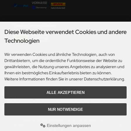
undermodel
ger Model
Versandmöglichkeiten
umpeter
Diese Webseite verwendet Cookies und andere
lejo
Technologien
spid Models
Wir verwenden Cookies und ähnliche Technologien, auch von
Social Media
Drittanbietern, um die ordentliche Funktionsweise der Website zu
ezda
gewährleisten, die Nutzung unseres Angebotes zu analysieren und
Ihnen ein bestmögliches Einkaufserlebnis bieten zu können.
Weitere Informationen finden Sie in unserer Datenschutzerklärung.
ALLE AKZEPTIEREN
*Gilt für Lieferungen innerhalb Deutschlands. Lieferzeiten für andere Länder und
Informationen zur Berechnung des Liefertermins siehe hier:
Angaben zur Lieferzeit.
NUR NOTWENDIGE
Alle Preise inkl. gesetzl. MwSt. zzgl.
Versandkosten
. Die durchgestrichenen Preise
entsprechen dem bisherigen Preis bei Axels Modellbau Shop.
Einstellungen anpassen
Axels Modellbau Shop © 2026 | Template based on modified eCommerce Shopsoftware
2025-2026 by Axel's Modellbau Shop Schulze & Sohn OHG