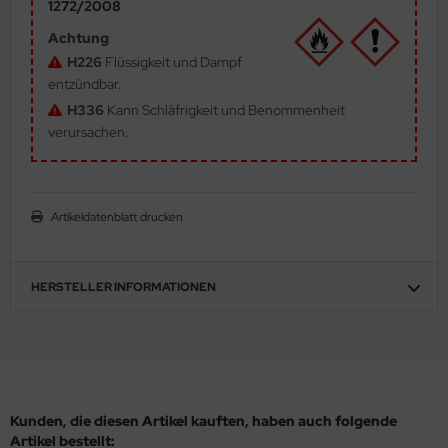
1272/2008
ler
Achtung
H226
Flüssigkeit und Dampf
yhawk
entzündbar.
H336
Kann Schläfrigkeit und Benommenheit
rces of Valor / Waltersons
verursachen.
re Hobby
eedom Model Kits
Artikeldatenblatt drucken
jimi
ahleri
HERSTELLER INFORMATIONEN
sPatch Models
cko Models
ow2B
Kunden, die diesen Artikel kauften, haben auch folgende
Artikel bestellt: