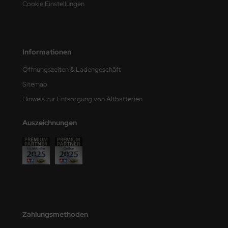
Cookie Einstellungen
e Field Model
bre Model
Informationen
HUMO-Kits
Öffnungszeiten & Ladengeschäft
unkmodels
Sitemap
ar Art
Hinweis zur Entsorgung von Altbatterien
ecial Hobby
Auszeichnungen
ar-Decals
yata
kom
miya
Zahlungsmethoden