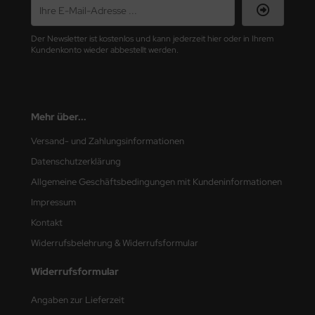
nu-Beemax
Der Newsletter ist kostenlos und kann jederzeit hier oder in Ihrem
Kundenkonto wieder abbestellt werden.
nda-Hobby
gasus Hobbies
Mehr über...
atz Nunu
Versand- und Zahlungsinformationen
usmodel
Datenschutzerklärung
ar Lights
Allgemeine Geschäftsbedingungen mit Kundeninformationen
Impressum
ntos Model
Kontakt
vell
Widerrufsbelehrung & Widerrufsformular
ich.Models
Widerrufsformular
den
Angaben zur Lieferzeit