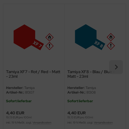
eat Wall Hobby
segawa
ller
 Models
bby 2000
bby Boss
Tamiya XF7 - Rot / Red - Matt
Tamiya XF8 - Blau / Blue -
bby Craft
- 23ml
Matt - 23ml
Hersteller:
Tamiya
Hersteller:
Tamiya
mbrol
Artikel-Nr.:
81307
Artikel-Nr.:
81308
LOVE KIT
Sofort lieferbar
Sofort lieferbar
4,40 EUR
4,40 EUR
G Models
19,13 EUR pro 100ml
19,13 EUR pro 100ml
inkl. 19 % MwSt. zzgl.
Versandkosten
inkl. 19 % MwSt. zzgl.
Versandkosten
M