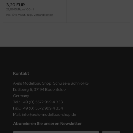
ster Box LTD
3,20 EUR
22,86 EUR pro 100ml
inkl. 19 % MwSt. zzgl.
Versandkosten
ster Tools
ng Model
liput
niArt
nicraft
Kontakt
rage Hobby
Axels Modellbau Shop, Schulze & Sohn oHG
Kottberg 6, 37194 Bodenfelde
delcollect
Germany
Tel.: +49 (0) 5572 999 4 333
ebius Models
Fax.:+49 (0) 5572 999 4 334
Mail: info@axels-modellbau-shop.de
PC
Abonnieren Sie unseren Newsletter
. Hobby / Gunze Sangyo