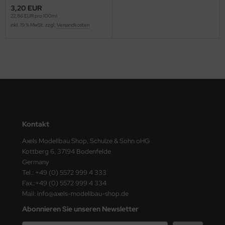
ster Box LTD
3,20 EUR
22,86 EUR pro 100ml
inkl. 19 % MwSt. zzgl.
Versandkosten
ster Tools
ng Model
liput
niArt
nicraft
Kontakt
rage Hobby
Axels Modellbau Shop, Schulze & Sohn oHG
Kottberg 6, 37194 Bodenfelde
delcollect
Germany
Tel.: +49 (0) 5572 999 4 333
ebius Models
Fax.:+49 (0) 5572 999 4 334
Mail: info@axels-modellbau-shop.de
PC
Abonnieren Sie unseren Newsletter
. Hobby / Gunze Sangyo