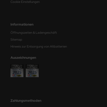
Cookie Einstellungen
e Field Model
bre Model
Informationen
HUMO-Kits
Öffnungszeiten & Ladengeschäft
unkmodels
Sitemap
ar Art
Hinweis zur Entsorgung von Altbatterien
ecial Hobby
Auszeichnungen
ar-Decals
yata
kom
miya
Zahlungsmethoden