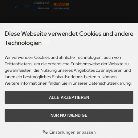
undermodel
ger Model
Versandmöglichkeiten
umpeter
Diese Webseite verwendet Cookies und andere
lejo
Technologien
spid Models
Wir verwenden Cookies und ähnliche Technologien, auch von
Social Media
Drittanbietern, um die ordentliche Funktionsweise der Website zu
ezda
gewährleisten, die Nutzung unseres Angebotes zu analysieren und
Ihnen ein bestmögliches Einkaufserlebnis bieten zu können.
Weitere Informationen finden Sie in unserer Datenschutzerklärung.
ALLE AKZEPTIEREN
*Gilt für Lieferungen innerhalb Deutschlands. Lieferzeiten für andere Länder und
Informationen zur Berechnung des Liefertermins siehe hier:
Angaben zur Lieferzeit.
NUR NOTWENDIGE
Alle Preise inkl. gesetzl. MwSt. zzgl.
Versandkosten
. Die durchgestrichenen Preise
entsprechen dem bisherigen Preis bei Axels Modellbau Shop.
Einstellungen anpassen
Axels Modellbau Shop © 2026 | Template based on modified eCommerce Shopsoftware
2025-2026 by Axel's Modellbau Shop Schulze & Sohn OHG