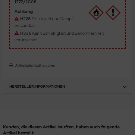
1272/2008
ler
Achtung
H226
Flüssigkeit und Dampf
yhawk
entzündbar.
H336
Kann Schläfrigkeit und Benommenheit
rces of Valor / Waltersons
verursachen.
re Hobby
eedom Model Kits
Artikeldatenblatt drucken
jimi
ahleri
HERSTELLER INFORMATIONEN
sPatch Models
cko Models
ow2B
Kunden, die diesen Artikel kauften, haben auch folgende
Artikel bestellt: