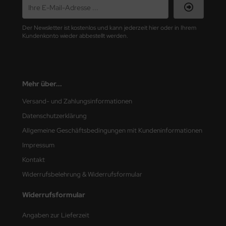
nu-Beemax
Der Newsletter ist kostenlos und kann jederzeit hier oder in Ihrem
Kundenkonto wieder abbestellt werden.
nda-Hobby
gasus Hobbies
Mehr über...
atz Nunu
Versand- und Zahlungsinformationen
usmodel
Datenschutzerklärung
ar Lights
Allgemeine Geschäftsbedingungen mit Kundeninformationen
Impressum
ntos Model
Kontakt
vell
Widerrufsbelehrung & Widerrufsformular
ich.Models
Widerrufsformular
den
Angaben zur Lieferzeit