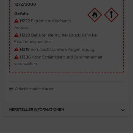
1272/2008
ler
Gefahr
yhawk
H222
Extrem entzündbares
Aerosol.
rces of Valor / Waltersons
H229
Behälter steht unter Druck: kann bei
Erwärmung bersten.
re Hobby
H319
Verursacht schwere Augenreizung.
H336
Kann Schläfrigkeit und Benommenheit
eedom Model Kits
verursachen.
jimi
ahleri
Artikeldatenblatt drucken
sPatch Models
cko Models
HERSTELLER INFORMATIONEN
ow2B