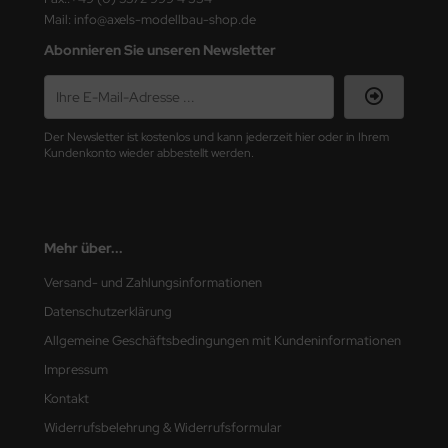
Mail: info@axels-modellbau-shop.de
nu-Beemax
Abonnieren Sie unseren Newsletter
nda-Hobby
gasus Hobbies
Der Newsletter ist kostenlos und kann jederzeit hier oder in Ihrem
Kundenkonto wieder abbestellt werden.
atz Nunu
usmodel
Mehr über...
ar Lights
Versand- und Zahlungsinformationen
ntos Model
Datenschutzerklärung
vell
Allgemeine Geschäftsbedingungen mit Kundeninformationen
Impressum
ich.Models
Kontakt
den
Widerrufsbelehrung & Widerrufsformular