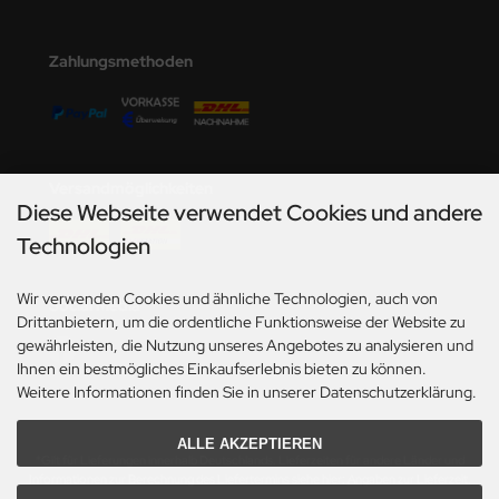
undermodel
umpeter
Zahlungsmethoden
lejo
spid Models
Versandmöglichkeiten
ezda
Diese Webseite verwendet Cookies und andere
Technologien
Wir verwenden Cookies und ähnliche Technologien, auch von
Social Media
Drittanbietern, um die ordentliche Funktionsweise der Website zu
gewährleisten, die Nutzung unseres Angebotes zu analysieren und
Ihnen ein bestmögliches Einkaufserlebnis bieten zu können.
Weitere Informationen finden Sie in unserer Datenschutzerklärung.
ALLE AKZEPTIEREN
*Gilt für Lieferungen innerhalb Deutschlands. Lieferzeiten für andere Länder und
Informationen zur Berechnung des Liefertermins siehe hier:
Angaben zur Lieferzeit.