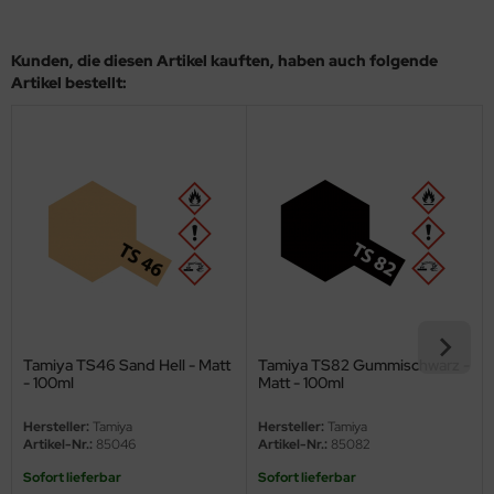
eat Wall Hobby
segawa
Kunden, die diesen Artikel kauften, haben auch folgende
Artikel bestellt:
ller
 Models
bby 2000
bby Boss
bby Craft
mbrol
Tamiya TS46 Sand Hell - Matt
Tamiya TS82 Gummischwarz -
- 100ml
Matt - 100ml
LOVE KIT
Hersteller:
Tamiya
Hersteller:
Tamiya
G Models
Artikel-Nr.:
85046
Artikel-Nr.:
85082
Sofort lieferbar
Sofort lieferbar
M