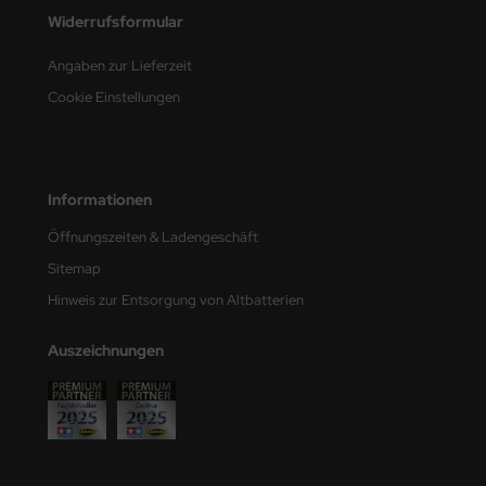
Widerrufsformular
e Field Model
Angaben zur Lieferzeit
bre Model
Cookie Einstellungen
HUMO-Kits
unkmodels
Informationen
ar Art
Öffnungszeiten & Ladengeschäft
ecial Hobby
Sitemap
Hinweis zur Entsorgung von Altbatterien
ar-Decals
yata
Auszeichnungen
kom
miya