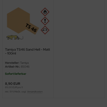
ster Box LTD
ster Tools
ng Model
liput
niArt
Tamiya TS46 Sand Hell - Matt
- 100ml
nicraft
Hersteller:
Tamiya
rage Hobby
Artikel-Nr.:
85046
Sofort lieferbar
delcollect
8,90 EUR
ebius Models
89,00 EUR pro 1l
inkl. 19 % MwSt. zzgl.
Versandkosten
PC
. Hobby / Gunze Sangyo