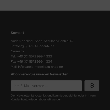
nu-Beemax
nda-Hobby
gasus Hobbies
Kontakt
Axels Modellbau Shop, Schulze & Sohn oHG
atz Nunu
Kottberg 6, 37194 Bodenfelde
Germany
usmodel
Tel.: +49 (0) 5572 999 4 333
Fax.:+49 (0) 5572 999 4 334
ar Lights
Mail: info@axels-modellbau-shop.de
ntos Model
Abonnieren Sie unseren Newsletter
vell
ich.Models
Der Newsletter ist kostenlos und kann jederzeit hier oder in Ihrem
Kundenkonto wieder abbestellt werden.
den