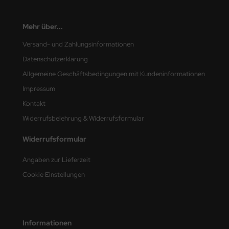
e Field Model
Mehr über...
bre Model
Versand- und Zahlungsinformationen
HUMO-Kits
Datenschutzerklärung
Allgemeine Geschäftsbedingungen mit Kundeninformationen
unkmodels
Impressum
ar Art
Kontakt
Widerrufsbelehrung & Widerrufsformular
ecial Hobby
Widerrufsformular
ar-Decals
Angaben zur Lieferzeit
yata
Cookie Einstellungen
kom
miya
Informationen