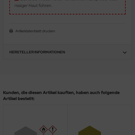
eat Wall Hobby
rissiger Haut führen.
segawa
ller
Artikeldatenblatt drucken
 Models
HERSTELLER INFORMATIONEN
bby 2000
bby Boss
bby Craft
Kunden, die diesen Artikel kauften, haben auch folgende
mbrol
Artikel bestellt:
LOVE KIT
G Models
M