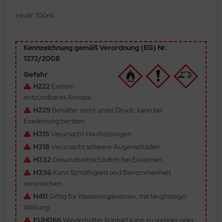
ler
Inhalt: 100ml
yhawk
Kennzeichnung gemäß Verordnung (EG) Nr.
rces of Valor / Waltersons
1272/2008
Gefahr
re Hobby
H222
Extrem
entzündbares Aerosol.
eedom Model Kits
H229
Behälter steht unter Druck: kann bei
jimi
Erwärmung bersten.
H315
Verursacht Hautreizungen.
ahleri
H318
Verursacht schwere Augenschäden.
H332
Gesundheitsschädlich bei Einatmen.
sPatch Models
H336
Kann Schläfrigkeit und Benommenheit
cko Models
verursachen.
H411
Giftig für Wasserorganismen, mit langfristiger
ow2B
Wirkung.
EUH066
Wiederholter Kontakt kann zu spröder oder