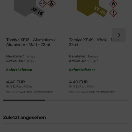
ini Model
leri
ata
Tamiya XF16 - Aluminium /
Tamiya XF49 - Khaki - Matt -
Aluminum - Matt - 23ml
23ml
O Collections
Hersteller:
Tamiya
Hersteller:
Tamiya
NETIC
Artikel-Nr.:
81316
Artikel-Nr.:
81349
Sofort lieferbar
Sofort lieferbar
tty Hawk Model
4,40 EUR
4,40 EUR
tare
19,13 EUR pro 100ml
19,13 EUR pro 100ml
inkl. 19 % MwSt. zzgl.
Versandkosten
inkl. 19 % MwSt. zzgl.
Versandkosten
ick
gic Factory
Zuletzt angesehen
ASTER