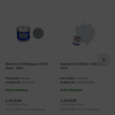
eat Wall Hobby
segawa
ller
 Models
bby 2000
bby Boss
Revell 43 Mittelgrau USAF -
Humbrol 011 Silber (Metallic) -
bby Craft
Matt - 14ml
14ml
Hersteller:
Revell
Hersteller:
Humbrol
mbrol
Artikel-Nr.:
RV32143
Artikel-Nr.:
HUM1520011
LOVE KIT
Sofort lieferbar
Sofort lieferbar
2,40 EUR
3,20 EUR
G Models
17,14 EUR pro 100ml
22,86 EUR pro 100ml
inkl. 19 % MwSt. zzgl.
Versandkosten
inkl. 19 % MwSt. zzgl.
Versandkosten
M