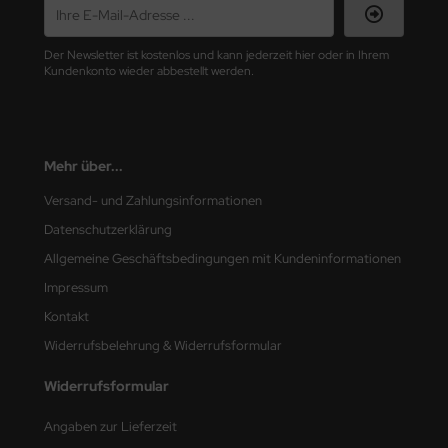
nu-Beemax
Der Newsletter ist kostenlos und kann jederzeit hier oder in Ihrem
Kundenkonto wieder abbestellt werden.
nda-Hobby
gasus Hobbies
Mehr über...
atz Nunu
Versand- und Zahlungsinformationen
usmodel
Datenschutzerklärung
ar Lights
Allgemeine Geschäftsbedingungen mit Kundeninformationen
Impressum
ntos Model
Kontakt
vell
Widerrufsbelehrung & Widerrufsformular
ich.Models
Widerrufsformular
den
Angaben zur Lieferzeit