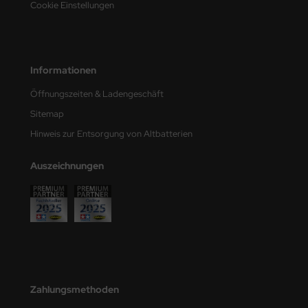
Cookie Einstellungen
e Field Model
bre Model
Informationen
HUMO-Kits
Öffnungszeiten & Ladengeschäft
unkmodels
Sitemap
ar Art
Hinweis zur Entsorgung von Altbatterien
ecial Hobby
Auszeichnungen
ar-Decals
yata
kom
miya
Zahlungsmethoden