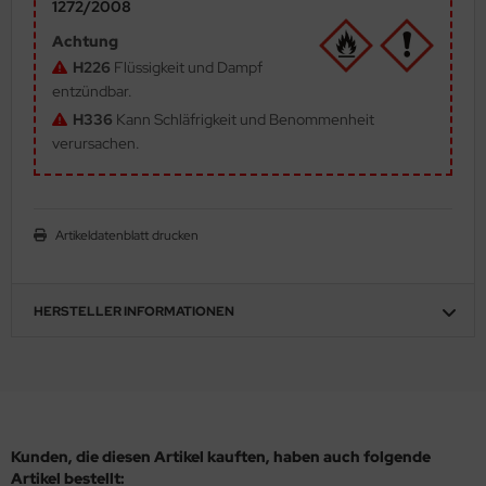
1272/2008
ler
Achtung
H226
Flüssigkeit und Dampf
yhawk
entzündbar.
H336
Kann Schläfrigkeit und Benommenheit
rces of Valor / Waltersons
verursachen.
re Hobby
eedom Model Kits
Artikeldatenblatt drucken
jimi
ahleri
HERSTELLER INFORMATIONEN
sPatch Models
cko Models
ow2B
Kunden, die diesen Artikel kauften, haben auch folgende
Artikel bestellt: