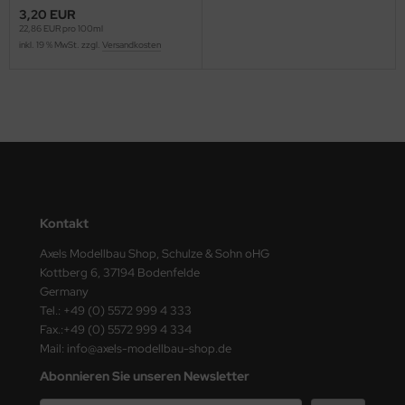
ster Box LTD
3,20 EUR
22,86 EUR pro 100ml
inkl. 19 % MwSt. zzgl.
Versandkosten
ster Tools
ng Model
liput
niArt
nicraft
Kontakt
rage Hobby
Axels Modellbau Shop, Schulze & Sohn oHG
Kottberg 6, 37194 Bodenfelde
delcollect
Germany
Tel.: +49 (0) 5572 999 4 333
ebius Models
Fax.:+49 (0) 5572 999 4 334
Mail: info@axels-modellbau-shop.de
PC
Abonnieren Sie unseren Newsletter
. Hobby / Gunze Sangyo