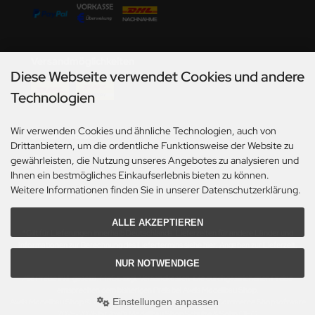
undermodel
ger Model
Versandmöglichkeiten
umpeter
Diese Webseite verwendet Cookies und andere
lejo
Technologien
spid Models
Wir verwenden Cookies und ähnliche Technologien, auch von
Social Media
Drittanbietern, um die ordentliche Funktionsweise der Website zu
ezda
gewährleisten, die Nutzung unseres Angebotes zu analysieren und
Ihnen ein bestmögliches Einkaufserlebnis bieten zu können.
Weitere Informationen finden Sie in unserer Datenschutzerklärung.
ALLE AKZEPTIEREN
*Gilt für Lieferungen innerhalb Deutschlands. Lieferzeiten für andere Länder und
Informationen zur Berechnung des Liefertermins siehe hier:
Angaben zur Lieferzeit.
NUR NOTWENDIGE
Alle Preise inkl. gesetzl. MwSt. zzgl.
Versandkosten
. Die durchgestrichenen Preise
entsprechen dem bisherigen Preis bei Axels Modellbau Shop.
Einstellungen anpassen
Axels Modellbau Shop © 2026 | Template based on modified eCommerce Shopsoftware
2025-2026 by Axel's Modellbau Shop Schulze & Sohn OHG