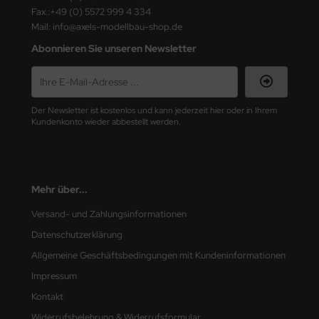
ster Box LTD
Fax.:+49 (0) 5572 999 4 334
Mail: info@axels-modellbau-shop.de
ster Tools
Abonnieren Sie unseren Newsletter
ng Model
liput
Der Newsletter ist kostenlos und kann jederzeit hier oder in Ihrem
Kundenkonto wieder abbestellt werden.
niArt
nicraft
Mehr über...
rage Hobby
Versand- und Zahlungsinformationen
delcollect
Datenschutzerklärung
ebius Models
Allgemeine Geschäftsbedingungen mit Kundeninformationen
Impressum
PC
Kontakt
. Hobby / Gunze Sangyo
Widerrufsbelehrung & Widerrufsformular