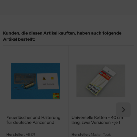
ler
yhawk
Kunden, die diesen Artikel kauften, haben auch folgende
rces of Valor / Waltersons
Artikel bestellt:
re Hobby
eedom Model Kits
jimi
ahleri
sPatch Models
cko Models
Feuerlöscher und Halterung
Universelle Ketten - 40 cm
für deutsche Panzer und
lang, zwei Versionen - je 1
ow2B
Sturmgeschütze - 1:16
Stück
Hersteller:
ABER
Hersteller:
Master Tools