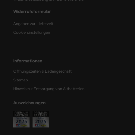
Widerrufsformular
nu-Beemax
Angaben zur Lieferzeit
nda-Hobby
Cookie Einstellungen
gasus Hobbies
atz Nunu
Informationen
usmodel
Öffnungszeiten & Ladengeschäft
ar Lights
Sitemap
Hinweis zur Entsorgung von Altbatterien
ntos Model
vell
Auszeichnungen
ich.Models
den