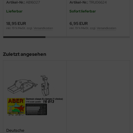
eat Wall Hobby
Artikel-Nr.:
AB16027
Artikel-Nr.:
TRU06624
Lieferbar
Sofort lieferbar
segawa
18,95 EUR
6,95 EUR
ller
inkl. 19 % MwSt. zzgl.
Versandkosten
inkl. 19 % MwSt. zzgl.
Versandkosten
 Models
bby 2000
Zuletzt angesehen
bby Boss
bby Craft
mbrol
LOVE KIT
G Models
M
Deutsche