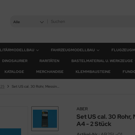
Alle
ILITÄRMODELLBAU
FAHRZEUGMODELLBAU
FLUGZEUG
DINOSAURIER
RARITÄTEN
BASTELMATERIAL U. WERKZEUGE
KATALOGE
MERCHANDISE
KLEMMBAUSTEINE
FUND
:25
Set US cal. 30 Rohr, Messing gedreht für M-1919 A4 - 2 Stück
ABER
Set US cal. 30 Rohr,
A4 - 2 Stück
Artikel-Nr.:
AB25L-01