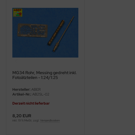
ler
yhawk
rces of Valor / Waltersons
re Hobby
eedom Model Kits
jimi
MG34 Rohr, Messing gedreht inkl.
Fotoätzteilen - 1:24/1:25
ahleri
Hersteller:
ABER
Artikel-Nr.:
AB25L-02
sPatch Models
Derzeit nicht lieferbar
cko Models
8,20 EUR
inkl. 19 % MwSt. zzgl.
Versandkosten
ow2B