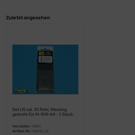
eat Wall Hobby
segawa
Zuletzt angesehen
ller
 Models
bby 2000
bby Boss
bby Craft
mbrol
LOVE KIT
Set US cal. 30 Rohr, Messing
gedreht für M-1919 A4 - 2 Stück
G Models
Hersteller:
ABER
Artikel-Nr.:
AB25L-01
M