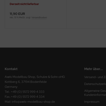
Derzeit nicht lieferbar
ini Model
11,90 EUR
leri
inkl. 19 % MwSt. zzgl.
Versandkosten
ata
O Collections
NETIC
tty Hawk Model
tare
Kontakt
Mehr über...
Axels Modellbau Shop, Schulze & Sohn oHG
Versand- und Z
ick
Kottberg 6, 37194 Bodenfelde
Datenschutzerk
Germany
gic Factory
Allgemeine Ges
Tel.: +49 (0) 5572 999 4 333
Kundeninforma
Fax.:+49 (0) 5572 999 4 334
ASTER
Mail: info@axels-modellbau-shop.de
Impressum