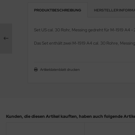
PRODUKTBESCHREIBUNG
HERSTELLER INFORM
e Field Model 1:35
rson Modelsport
bre Model - 1:35
assy Hobby
Set US cal. 30 Rohr, Messing gedreht für M-1919 A4 - 
ar Art / Glow 2B 1:35
MK
Das Set enthält zwei M-1919 A4 cal. 30 Rohre, Messin
nstige Hersteller
eatex
kom 1:35
s Werk
Artikeldatenblatt drucken
miya 1:35
luxe Materials
under Model 1:35
ODELKITS
umpeter 1:35
agon Models
ezda 1:35
uard
Kunden, die diesen Artikel kauften, haben auch folgende Artikel
behör Maßstab 1:35
ergreen Scale Models