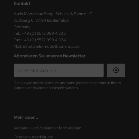
Kontakt
ster Box LTD
Axels Modellbau Shop, Schulze & Sohn oHG
ster Tools
Kottberg 6, 37194 Bodenfelde
Germany
ng Model
Tel.: +49 (0) 5572 999 4 333
Fax.:+49 (0) 5572 999 4 334
liput
Mail: info@axels-modellbau-shop.de
Abonnieren Sie unseren Newsletter
niArt
nicraft
Der Newsletter ist kostenlos und kann jederzeit hier oder in Ihrem
rage Hobby
Kundenkonto wieder abbestellt werden.
delcollect
ebius Models
Mehr über...
PC
Versand- und Zahlungsinformationen
Datenschutzerklärung
. Hobby / Gunze Sangyo