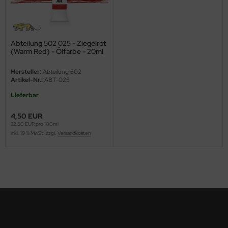
ini Model
leri
Abteilung 502 025 - Ziegelrot
(Warm Red) - Ölfarbe - 20ml
ata
Hersteller:
Abteilung 502
Artikel-Nr.:
ABT-025
O Collections
Lieferbar
NETIC
4,50 EUR
22,50 EUR pro 100ml
tty Hawk Model
inkl. 19 % MwSt. zzgl.
Versandkosten
tare
ick
gic Factory
ASTER