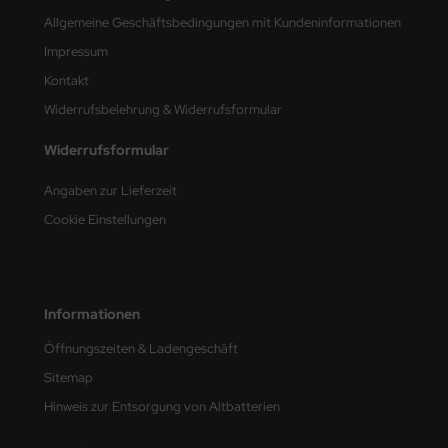
Allgemeine Geschäftsbedingungen mit Kundeninformationen
nu-Beemax
Impressum
Kontakt
nda-Hobby
Widerrufsbelehrung & Widerrufsformular
gasus Hobbies
Widerrufsformular
atz Nunu
Angaben zur Lieferzeit
usmodel
Cookie Einstellungen
ar Lights
ntos Model
Informationen
vell
Öffnungszeiten & Ladengeschäft
Sitemap
ich.Models
Hinweis zur Entsorgung von Altbatterien
den