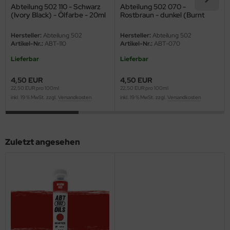
eat Wall Hobby
Abteilung 502 110 - Schwarz
Abteilung 502 070 -
(Ivory Black) - Ölfarbe - 20ml
Rostbraun - dunkel (Burnt
Sienna / Dark Rust) - Ölfarbe
segawa
- 20ml
Hersteller:
Abteilung 502
Hersteller:
Abteilung 502
Artikel-Nr.:
ABT-110
Artikel-Nr.:
ABT-070
ller
Lieferbar
Lieferbar
 Models
4,50 EUR
4,50 EUR
22,50 EUR pro 100ml
22,50 EUR pro 100ml
bby 2000
inkl. 19 % MwSt. zzgl.
Versandkosten
inkl. 19 % MwSt. zzgl.
Versandkosten
bby Boss
bby Craft
Zuletzt angesehen
mbrol
LOVE KIT
G Models
M