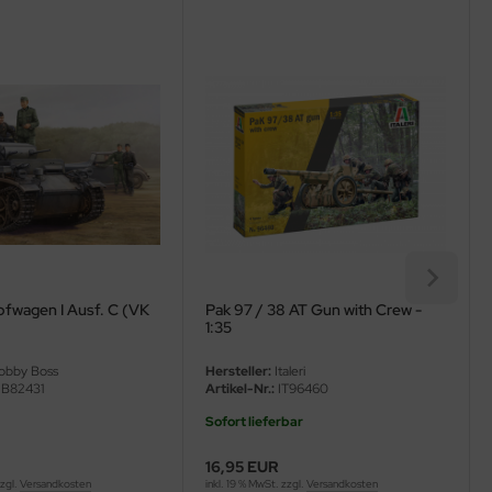
fwagen I Ausf. C (VK
Pak 97 / 38 AT Gun with Crew -
1:35
bby Boss
Hersteller:
Italeri
B82431
Artikel-Nr.:
IT96460
Sofort lieferbar
16,95 EUR
zzgl.
Versandkosten
inkl. 19 % MwSt. zzgl.
Versandkosten