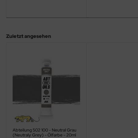
eat Wall Hobby
segawa
ller
Zuletzt angesehen
 Models
bby 2000
bby Boss
bby Craft
mbrol
LOVE KIT
G Models
Abteilung 502 100 - Neutral Grau
M
(Neutraly Grey) - Ölfarbe - 20ml