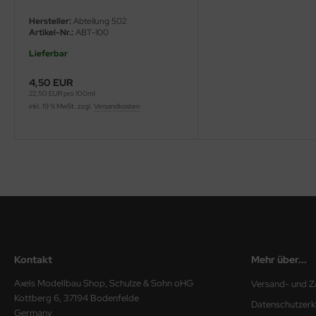
Hersteller:
Abteilung 502
ini Model
Artikel-Nr.:
ABT-100
leri
Lieferbar
4,50 EUR
ata
22,50 EUR pro 100ml
inkl. 19 % MwSt. zzgl.
Versandkosten
O Collections
NETIC
tty Hawk Model
tare
ick
Kontakt
Mehr über...
gic Factory
Axels Modellbau Shop, Schulze & Sohn oHG
Versand- und Z
ASTER
Kottberg 6, 37194 Bodenfelde
Datenschutzerk
Germany