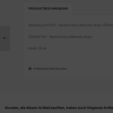
PRODUKTBESCHREIBUNG
e Field Model 1:35
rson Modelsport
bre Model - 1:35
assy Hobby
Abteilung 502 100 - Neutral Grau (Neutraly Grey), Ölfar
ar Art / Glow 2B 1:35
MK
Ölfarbe 100 - Neutral Grau (Neutraly Grey)
nstige Hersteller
eatex
Inhalt: 20 ml
kom 1:35
s Werk
miya 1:35
luxe Materials
Artikeldatenblatt drucken
under Model 1:35
ODELKITS
umpeter 1:35
agon Models
ezda 1:35
uard
behör Maßstab 1:35
Kunden, die diesen Artikel kauften, haben auch folgende Artikel
ergreen Scale Models