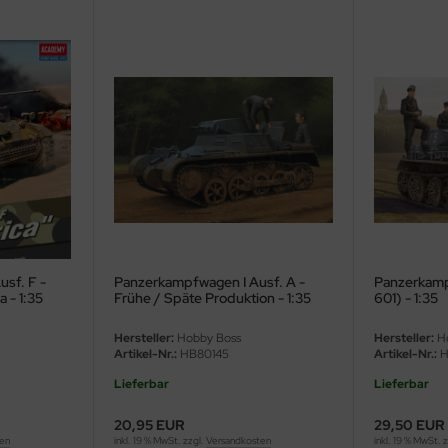
sf. F -
Panzerkampfwagen I Ausf. A -
Panzerkamp
a - 1:35
Frühe / Späte Produktion - 1:35
601) - 1:35
Hersteller:
Hobby Boss
Hersteller:
Ho
Artikel-Nr.:
HB80145
Artikel-Nr.:
H
Lieferbar
Lieferbar
20,95 EUR
29,50 EUR
ten
inkl. 19 % MwSt. zzgl.
Versandkosten
inkl. 19 % MwSt. 