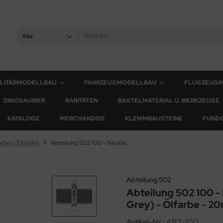
Alle
ILITÄRMODELLBAU
FAHRZEUGMODELLBAU
FLUGZEUG
DINOSAURIER
RARITÄTEN
BASTELMATERIAL U. WERKZEUGE
KATALOGE
MERCHANDISE
KLEMMBAUSTEINE
FUND
arben (Einzeln)
Abteilung 502 100 - Neutral Grau (Neutraly Grey) - Ölfarbe - 20ml
Abteilung 502
Abteilung 502 100 -
Grey) - Ölfarbe - 20
Artikel-Nr.:
ABT-100