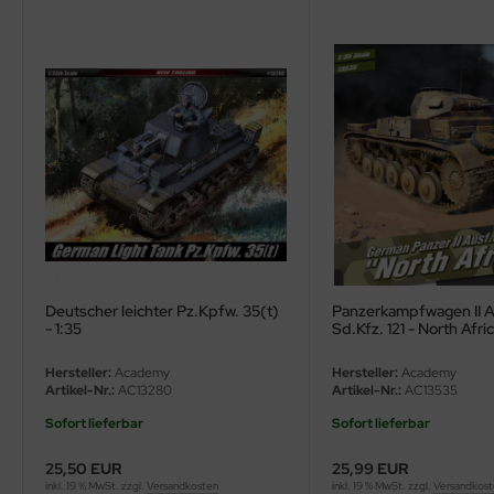
ler
yhawk
rces of Valor / Waltersons
re Hobby
eedom Model Kits
jimi
ahleri
Deutscher leichter Pz.Kpfw. 35(t)
Panzerkampfwagen II Au
- 1:35
Sd.Kfz. 121 - North Afric
sPatch Models
Hersteller:
Academy
Hersteller:
Academy
Artikel-Nr.:
AC13280
Artikel-Nr.:
AC13535
cko Models
Sofort lieferbar
Sofort lieferbar
ow2B
25,50 EUR
25,99 EUR
inkl. 19 % MwSt. zzgl.
Versandkosten
inkl. 19 % MwSt. zzgl.
Versandkos