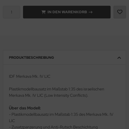
IN DEN WARENKORB
rson Modelsport
assy Hobby
MK
eatex
PRODUKTBESCHREIBUNG
s Werk
luxe Materials
IDF Merkava Mk. IV LIC
ODELKITS
Plastikmodellbausatz im Maßstab 1:35 des israelischen
Merkava Mk. IV LIC (Low Intensity Conflicts).
agon Models
Über das Modell:
uard
- Plastikmodellbausatz im Maßstab 1:35 des Merkava Mk. IV
LIC
ergreen Scale Models
- Zusatzpanzerung und Anti-Rutsch Beschichtung