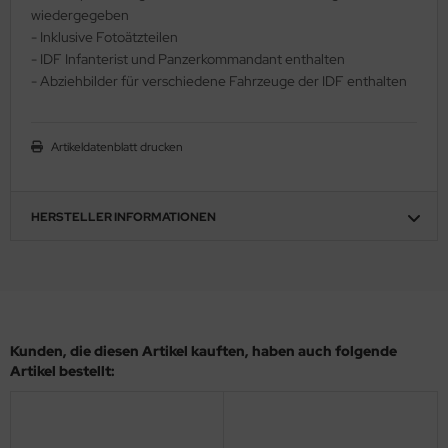
wiedergegeben
ler
- Inklusive Fotoätzteilen
- IDF Infanterist und Panzerkommandant enthalten
yhawk
- Abziehbilder für verschiedene Fahrzeuge der IDF enthalten
rces of Valor / Waltersons
Artikeldatenblatt drucken
re Hobby
eedom Model Kits
HERSTELLER INFORMATIONEN
jimi
ahleri
sPatch Models
Kunden, die diesen Artikel kauften, haben auch folgende
cko Models
Artikel bestellt:
ow2B