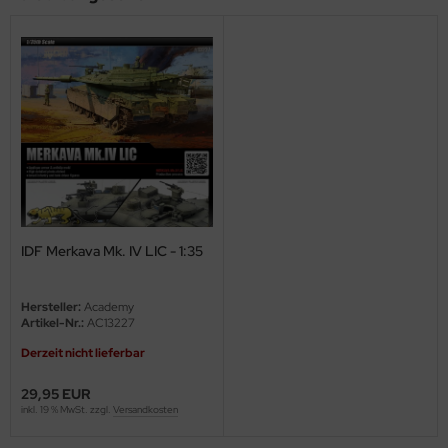
ini Model
leri
ata
O Collections
NETIC
tty Hawk Model
IDF Merkava Mk. IV LIC - 1:35
tare
Hersteller:
Academy
Artikel-Nr.:
AC13227
ick
Derzeit nicht lieferbar
gic Factory
29,95 EUR
inkl. 19 % MwSt. zzgl.
Versandkosten
ASTER