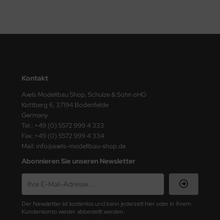
ster Box LTD
ster Tools
ng Model
liput
Kontakt
niArt
Axels Modellbau Shop, Schulze & Sohn oHG
Kottberg 6, 37194 Bodenfelde
nicraft
Germany
Tel.: +49 (0) 5572 999 4 333
rage Hobby
Fax.:+49 (0) 5572 999 4 334
Mail: info@axels-modellbau-shop.de
delcollect
Abonnieren Sie unseren Newsletter
ebius Models
PC
Der Newsletter ist kostenlos und kann jederzeit hier oder in Ihrem
Kundenkonto wieder abbestellt werden.
. Hobby / Gunze Sangyo