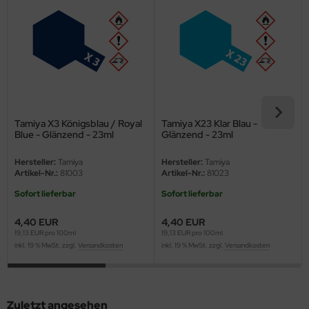
eat Wall Hobby
segawa
ller
 Models
bby 2000
Tamiya X3 Königsblau / Royal
Tamiya X23 Klar Blau -
Blue - Glänzend - 23ml
Glänzend - 23ml
bby Boss
Hersteller:
Tamiya
Hersteller:
Tamiya
Artikel-Nr.:
81003
Artikel-Nr.:
81023
bby Craft
Sofort lieferbar
Sofort lieferbar
mbrol
4,40 EUR
4,40 EUR
19,13 EUR pro 100ml
19,13 EUR pro 100ml
LOVE KIT
inkl. 19 % MwSt. zzgl.
Versandkosten
inkl. 19 % MwSt. zzgl.
Versandkosten
G Models
M
Zuletzt angesehen