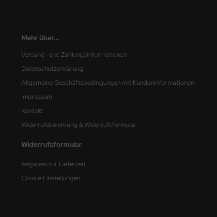
nu-Beemax
Mehr über...
nda-Hobby
Versand- und Zahlungsinformationen
gasus Hobbies
Datenschutzerklärung
atz Nunu
Allgemeine Geschäftsbedingungen mit Kundeninformationen
Impressum
usmodel
Kontakt
ar Lights
Widerrufsbelehrung & Widerrufsformular
ntos Model
Widerrufsformular
Angaben zur Lieferzeit
vell
Cookie Einstellungen
ich.Models
den