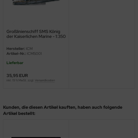
eat Wall Hobby
segawa
ller
Großlinienschiff SMS König
der Kaiserlichen Marine - 1:350
 Models
Hersteller:
ICM
Artikel-Nr.:
ICMS001
bby 2000
Lieferbar
bby Boss
35,95 EUR
inkl. 19 % MwSt. zzgl.
Versandkosten
bby Craft
mbrol
Kunden, die diesen Artikel kauften, haben auch folgende
LOVE KIT
Artikel bestellt:
G Models
M