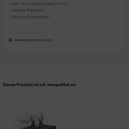
- Sehr dünn (dickste Stelle 0,21mm)
ler
- Inklusive Ankerkette
- Inklusive Fotoätzteilen
yhawk
rces of Valor / Waltersons
Artikeldatenblatt drucken
re Hobby
eedom Model Kits
jimi
ahleri
Dieses Produkt ist z.B. kompatibel zu:
sPatch Models
cko Models
ow2B