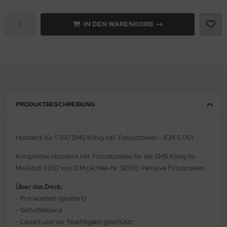
e Field Model 1:35
rson Modelsport
IN DEN WARENKORB
bre Model - 1:35
assy Hobby
ar Art / Glow 2B 1:35
MK
nstige Hersteller
eatex
PRODUKTBESCHREIBUNG
kom 1:35
s Werk
miya 1:35
luxe Materials
Holzdeck für 1:350 SMS König inkl. Fotoätzteilen - ICM S.001
under Model 1:35
ODELKITS
Komplettes Holzdeck inkl. Fotoätzteilen für die SMS König im
Maßstab 1:350 von ICM (Artikel-Nr. S001). Inklusive Fotoäzteilen.
umpeter 1:35
agon Models
Über das Deck:
ezda 1:35
uard
- Pre-washed (gealtert)
- Selbstklebend
behör Maßstab 1:35
ergreen Scale Models
- Lasiert und vor feuchtigkeit geschützt