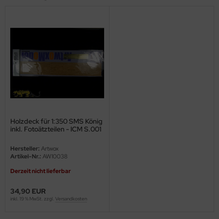
ster Box LTD
ster Tools
ng Model
liput
niArt
nicraft
Holzdeck für 1:350 SMS König
inkl. Fotoätzteilen - ICM S.001
rage Hobby
- 1:350
Hersteller:
Artwox
delcollect
Artikel-Nr.:
AW10038
Derzeit nicht lieferbar
ebius Models
34,90 EUR
PC
inkl. 19 % MwSt. zzgl.
Versandkosten
. Hobby / Gunze Sangyo