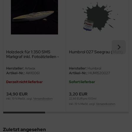
ini Model
leri
ata
O Collections
Holzdeck für 1:350 SMS
Humbrol 027 Seegrau (Matt)
Markgraf inkl. Fotoätzteilen -
NETIC
ICM S.005
Hersteller:
Artwox
Hersteller:
Humbrol
tty Hawk Model
Artikel-Nr.:
AW10061
Artikel-Nr.:
HUM1520027
Derzeit nicht lieferbar
Sofort lieferbar
tare
34,90 EUR
3,20 EUR
ick
inkl. 19 % MwSt. zzgl.
Versandkosten
22,86 EUR pro 100ml
inkl. 19 % MwSt. zzgl.
Versandkosten
gic Factory
ASTER
Zuletzt angesehen