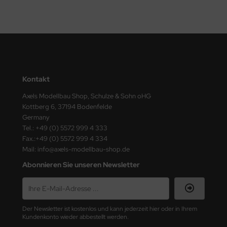
nu-Beemax
nda-Hobby
gasus Hobbies
Kontakt
atz Nunu
Axels Modellbau Shop, Schulze & Sohn oHG
usmodel
Kottberg 6, 37194 Bodenfelde
Germany
Tel.: +49 (0) 5572 999 4 333
ar Lights
Fax.:+49 (0) 5572 999 4 334
Mail: info@axels-modellbau-shop.de
ntos Model
Abonnieren Sie unseren Newsletter
vell
ich.Models
Der Newsletter ist kostenlos und kann jederzeit hier oder in Ihrem
den
Kundenkonto wieder abbestellt werden.