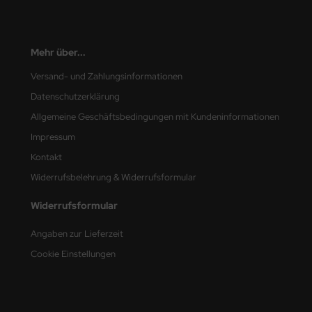
e Field Model
bre Model
Mehr über...
HUMO-Kits
Versand- und Zahlungsinformationen
Datenschutzerklärung
unkmodels
Allgemeine Geschäftsbedingungen mit Kundeninformationen
ar Art
Impressum
Kontakt
ecial Hobby
Widerrufsbelehrung & Widerrufsformular
ar-Decals
Widerrufsformular
yata
Angaben zur Lieferzeit
kom
Cookie Einstellungen
miya