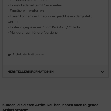
- Einzelgliederkette mit Segmenten
ler
- Fotoätzteile enthalten
- Luken können geöffnet- oder geschlossen dargestellt
yhawk
werden
- Einteilig gegossenes 7,5cm KwK 42 L/70 Rohr
rces of Valor / Waltersons
- Markierungen für drei Versionen
re Hobby
eedom Model Kits
Artikeldatenblatt drucken
jimi
ahleri
HERSTELLER INFORMATIONEN
sPatch Models
cko Models
ow2B
Kunden, die diesen Artikel kauften, haben auch folgende
Artikel bestellt: