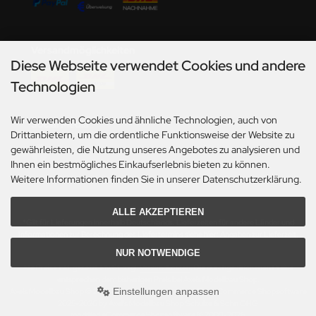
undermodel
ger Model
Versandmöglichkeiten
umpeter
Diese Webseite verwendet Cookies und andere
Technologien
lejo
Wir verwenden Cookies und ähnliche Technologien, auch von
spid Models
Social Media
Drittanbietern, um die ordentliche Funktionsweise der Website zu
gewährleisten, die Nutzung unseres Angebotes zu analysieren und
ezda
Ihnen ein bestmögliches Einkaufserlebnis bieten zu können.
Weitere Informationen finden Sie in unserer Datenschutzerklärung.
ALLE AKZEPTIEREN
*Gilt für Lieferungen innerhalb Deutschlands. Lieferzeiten für andere Länder und
Informationen zur Berechnung des Liefertermins siehe hier:
Angaben zur Lieferzeit.
NUR NOTWENDIGE
Alle Preise inkl. gesetzl. MwSt. zzgl.
Versandkosten
. Die durchgestrichenen Preise
entsprechen dem bisherigen Preis bei Axels Modellbau Shop.
Einstellungen anpassen
Axels Modellbau Shop © 2026 | Template based on modified eCommerce Shopsoftware
2025-2026 by Axel's Modellbau Shop Schulze & Sohn OHG
mod
ified eCommerce Shopsoftware © 2009-2026