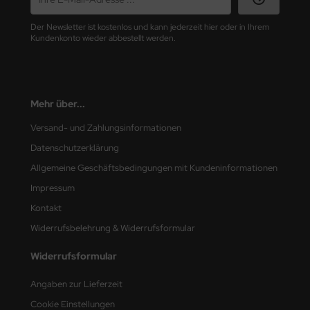
nu-Beemax
Der Newsletter ist kostenlos und kann jederzeit hier oder in Ihrem
Kundenkonto wieder abbestellt werden.
nda-Hobby
gasus Hobbies
Mehr über...
atz Nunu
Versand- und Zahlungsinformationen
usmodel
Datenschutzerklärung
Allgemeine Geschäftsbedingungen mit Kundeninformationen
ar Lights
Impressum
ntos Model
Kontakt
Widerrufsbelehrung & Widerrufsformular
vell
Widerrufsformular
ich.Models
Angaben zur Lieferzeit
den
Cookie Einstellungen