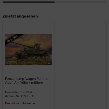
ini Model
Zuletzt angesehen
leri
ata
O Collections
NETIC
tty Hawk Model
tare
Panzerkampfwagen Panther
ick
Ausf. A - frühe / mittlere
Produktion - 1:35
gic Factory
Hersteller:
Das Werk
Artikel-Nr.:
DW35010
ASTER
Derzeit nicht lieferbar