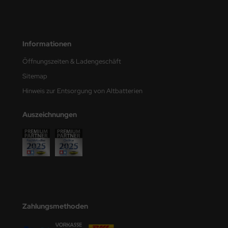
e Field Model
bre Model
Informationen
HUMO-Kits
Öffnungszeiten & Ladengeschäft
unkmodels
Sitemap
Hinweis zur Entsorgung von Altbatterien
ar Art
Auszeichnungen
ecial Hobby
ar-Decals
yata
kom
Zahlungsmethoden
miya