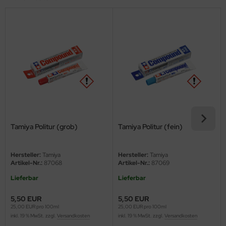
eat Wall Hobby
segawa
ller
 Models
bby 2000
bby Boss
Tamiya Politur (grob)
Tamiya Politur (fein)
bby Craft
mbrol
Hersteller:
Tamiya
Hersteller:
Tamiya
Artikel-Nr.:
87068
Artikel-Nr.:
87069
LOVE KIT
Lieferbar
Lieferbar
G Models
5,50 EUR
5,50 EUR
25,00 EUR pro 100ml
25,00 EUR pro 100ml
inkl. 19 % MwSt. zzgl.
Versandkosten
inkl. 19 % MwSt. zzgl.
Versandkosten
M