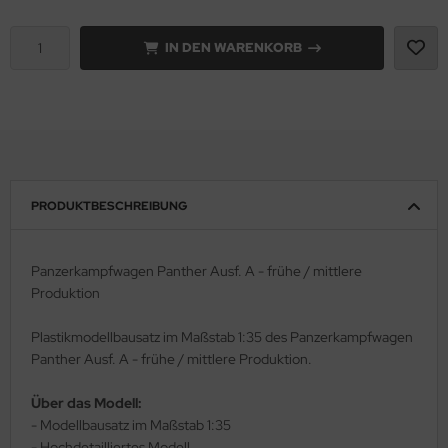
rson Modelsport
IN DEN WARENKORB
assy Hobby
MK
eatex
PRODUKTBESCHREIBUNG
s Werk
luxe Materials
Panzerkampfwagen Panther Ausf. A - frühe / mittlere
Produktion
ODELKITS
Plastikmodellbausatz im Maßstab 1:35 des Panzerkampfwagen
agon Models
Panther Ausf. A - frühe / mittlere Produktion.
uard
Über das Modell:
- Modellbausatz im Maßstab 1:35
ergreen Scale Models
- Hochdetailliertes Modell