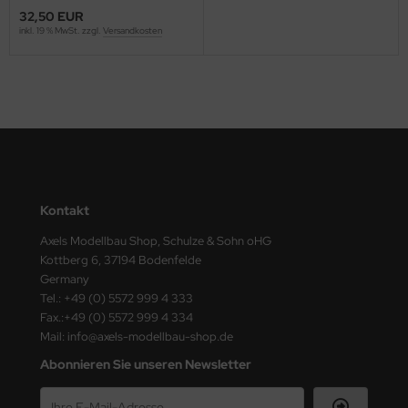
ster Box LTD
32,50 EUR
inkl. 19 % MwSt. zzgl.
Versandkosten
ster Tools
ng Model
liput
niArt
nicraft
Kontakt
Axels Modellbau Shop, Schulze & Sohn oHG
rage Hobby
Kottberg 6, 37194 Bodenfelde
Germany
delcollect
Tel.: +49 (0) 5572 999 4 333
Fax.:+49 (0) 5572 999 4 334
ebius Models
Mail: info@axels-modellbau-shop.de
Abonnieren Sie unseren Newsletter
PC
. Hobby / Gunze Sangyo