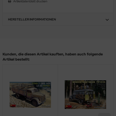
Artikeldatenblatt drucken
ler
yhawk
HERSTELLER INFORMATIONEN
rces of Valor / Waltersons
re Hobby
eedom Model Kits
Kunden, die diesen Artikel kauften, haben auch folgende
Artikel bestellt:
jimi
ahleri
sPatch Models
cko Models
ow2B