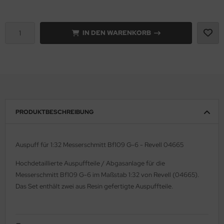
e Field Model 1:35
rson Modelsport
IN DEN WARENKORB
bre Model - 1:35
assy Hobby
ar Art / Glow 2B 1:35
MK
nstige Hersteller
eatex
kom 1:35
s Werk
PRODUKTBESCHREIBUNG
miya 1:35
luxe Materials
Auspuff für 1:32 Messerschmitt Bf109 G-6 - Revell 04665
under Model 1:35
ODELKITS
Hochdetaillierte Auspuffteile / Abgasanlage für die
umpeter 1:35
agon Models
Messerschmitt Bf109 G-6 im Maßstab 1:32 von Revell (04665).
Das Set enthält zwei aus Resin gefertigte Auspuffteile.
ezda 1:35
uard
behör Maßstab 1:35
ergreen Scale Models