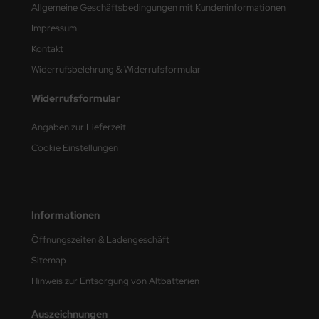
Allgemeine Geschäftsbedingungen mit Kundeninformationen
nu-Beemax
Impressum
Kontakt
nda-Hobby
Widerrufsbelehrung & Widerrufsformular
gasus Hobbies
Widerrufsformular
atz Nunu
Angaben zur Lieferzeit
Cookie Einstellungen
usmodel
ar Lights
ntos Model
Informationen
Öffnungszeiten & Ladengeschäft
vell
Sitemap
ich.Models
Hinweis zur Entsorgung von Altbatterien
den
Auszeichnungen