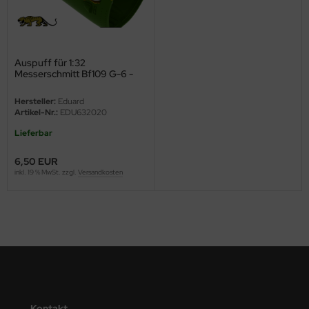
ini Model
leri
Auspuff für 1:32
Messerschmitt Bf109 G-6 -
ata
Revell 04665 - 1:32
Hersteller:
Eduard
O Collections
Artikel-Nr.:
EDU632020
Lieferbar
NETIC
6,50 EUR
tty Hawk Model
inkl. 19 % MwSt. zzgl.
Versandkosten
tare
ick
gic Factory
ASTER
Kontakt