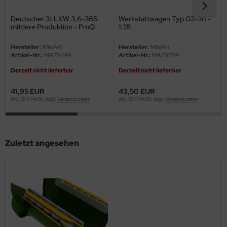
eat Wall Hobby
Deutscher 3t LKW 3,6-36S
Werkstattwagen Typ 03-30 -
segawa
mittlere Produktion - PmQ
1:35
600 Typ - 1:35
ller
Hersteller:
MiniArt
Hersteller:
MiniArt
Artikel-Nr.:
MA35449
Artikel-Nr.:
MA35359
 Models
Derzeit nicht lieferbar
Derzeit nicht lieferbar
bby 2000
41,95 EUR
43,50 EUR
inkl. 19 % MwSt. zzgl.
Versandkosten
inkl. 19 % MwSt. zzgl.
Versandkosten
bby Boss
bby Craft
Zuletzt angesehen
mbrol
LOVE KIT
G Models
M