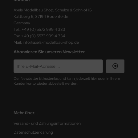
ster Box LTD
Axels Modellbau Shop, Schulze & Sohn oHG
Kottberg 6, 37194 Bodenfelde
ster Tools
Germany
Tel.: +49 (0) 5572 999 4 333
ng Model
Fax.:+49 (0) 5572 999 4 334
Mail: info@axels-modellbau-shop.de
liput
Abonnieren Sie unseren Newsletter
niArt
nicraft
Der Newsletter ist kostenlos und kann jederzeit hier oder in Ihrem
rage Hobby
Kundenkonto wieder abbestellt werden.
delcollect
ebius Models
Mehr über...
PC
Versand- und Zahlungsinformationen
Datenschutzerklärung
. Hobby / Gunze Sangyo