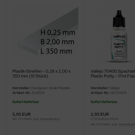
ler
yhawk
rces of Valor / Waltersons
re Hobby
eedom Model Kits
Plastik-Streifen - 0,28 x 2,00 x
Vallejo 70400 Spachte
jimi
350 mm (10 Stück)
Plastic Putty - 17ml Fla
ahleri
Hersteller:
Evergreen Scale Models
Hersteller:
Vallejo
Artikel-Nr.:
EVE104
Artikel-Nr.:
AV70400
sPatch Models
Sofort lieferbar
Sofort lieferbar
cko Models
5,95 EUR
2,95 EUR
inkl. 19 % MwSt. zzgl.
Versandkosten
17,35 EUR pro 100ml
ow2B
inkl. 19 % MwSt. zzgl.
Versandkos