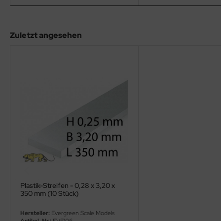
eat Wall Hobby
segawa
Zuletzt angesehen
ller
 Models
bby 2000
bby Boss
bby Craft
mbrol
LOVE KIT
Plastik-Streifen - 0,28 x 3,20 x
350 mm (10 Stück)
G Models
Hersteller:
Evergreen Scale Models
M
Artikel-Nr.:
EVE106