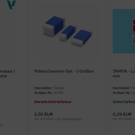
lmasse /
Polierschwamm-Set - 3 Größen
TAMIYA - Lo
sche
mm
Hersteller:
Tamiya
Hersteller:
Ta
Artikel-Nr.:
87192
Artikel-Nr.:
6
Derzeit nicht lieferbar
Sofort liefer
5,50 EUR
0,29 EUR
inkl. 19 % MwSt. zzgl.
Versandkosten
inkl. 19 % MwSt. 
ten