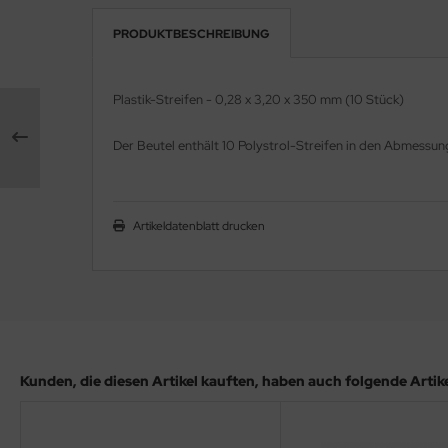
PRODUKTBESCHREIBUNG
e Field Model 1:35
rson Modelsport
bre Model - 1:35
assy Hobby
Plastik-Streifen - 0,28 x 3,20 x 350 mm (10 Stück)
ar Art / Glow 2B 1:35
MK
Der Beutel enthält 10 Polystrol-Streifen in den Abmess
nstige Hersteller
eatex
kom 1:35
s Werk
Artikeldatenblatt drucken
miya 1:35
luxe Materials
under Model 1:35
ODELKITS
umpeter 1:35
agon Models
Kunden, die diesen Artikel kauften, haben auch folgende Artikel
ezda 1:35
uard
behör Maßstab 1:35
ergreen Scale Models