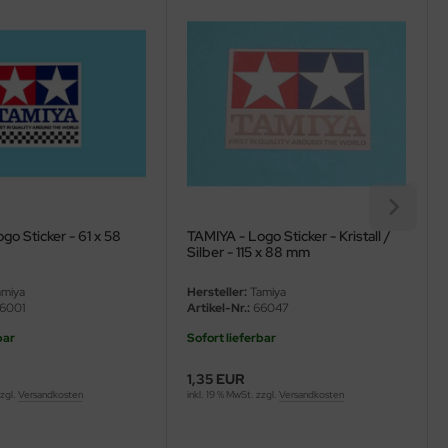
go Sticker - 61 x 58
TAMIYA - Logo Sticker - Kristall /
Silber - 115 x 88 mm
miya
Hersteller:
Tamiya
6001
Artikel-Nr.:
66047
bar
Sofort lieferbar
1,35 EUR
zzgl.
Versandkosten
inkl. 19 % MwSt. zzgl.
Versandkosten