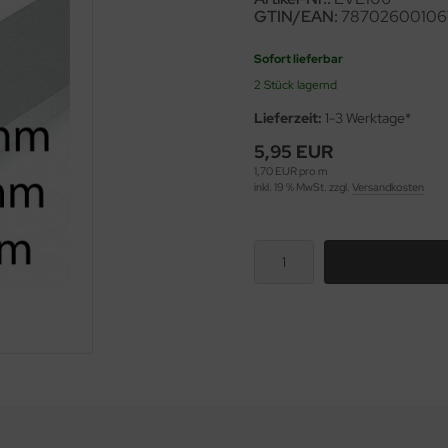
GTIN/EAN:
78702600106
Sofort lieferbar
2 Stück lagernd
Lieferzeit:
1-3 Werktage*
5,95 EUR
1,70 EUR pro m
inkl. 19 % MwSt. zzgl.
Versandkosten