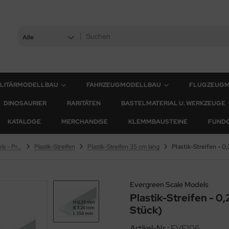
Alle
ILITÄRMODELLBAU
FAHRZEUGMODELLBAU
FLUGZEUG
DINOSAURIER
RARITÄTEN
BASTELMATERIAL U. WERKZEUGE
KATALOGE
MERCHANDISE
KLEMMBAUSTEINE
FUND
Evergreen Scale Models - Profile
Plastik-Streifen
Plastik-Streifen 35 cm lang
Evergreen Scale Models
Plastik-Streifen - 0
Stück)
Artikel-Nr.:
EVE106