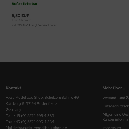
Sofort lieferbar
ini Model
5,50 EUR
1,96 EUR pro m
leri
inkl. 19 % MwSt. zzgl.
Versandkosten
ata
O Collections
NETIC
tty Hawk Model
tare
Kontakt
Mehr über...
ick
Axels Modellbau Shop, Schulze & Sohn oHG
Versand- und Z
Kottberg 6, 37194 Bodenfelde
Datenschutzerk
gic Factory
Germany
Allgemeine Ges
Tel.: +49 (0) 5572 999 4 333
Kundeninforma
ASTER
Fax.:+49 (0) 5572 999 4 334
Mail: info@axels-modellbau-shop.de
Impressum