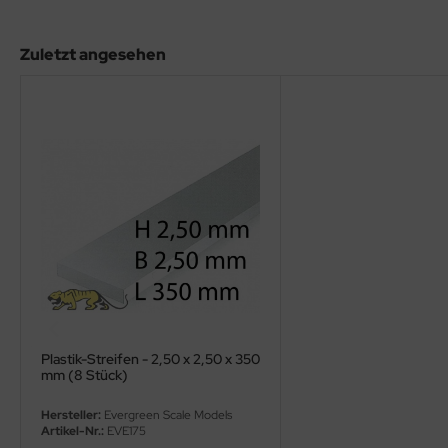
eat Wall Hobby
segawa
Zuletzt angesehen
ller
 Models
bby 2000
bby Boss
bby Craft
mbrol
LOVE KIT
Plastik-Streifen - 2,50 x 2,50 x 350
mm (8 Stück)
G Models
Hersteller:
Evergreen Scale Models
Artikel-Nr.:
EVE175
M