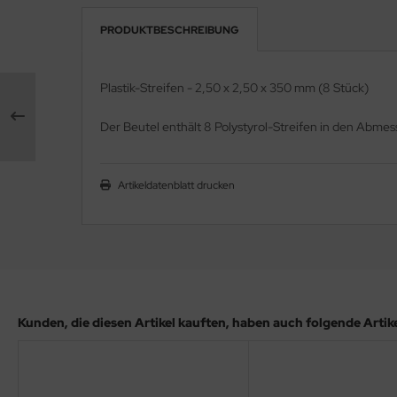
PRODUKTBESCHREIBUNG
e Field Model 1:35
rson Modelsport
bre Model - 1:35
assy Hobby
Plastik-Streifen - 2,50 x 2,50 x 350 mm (8 Stück)
ar Art / Glow 2B 1:35
MK
Der Beutel enthält 8 Polystyrol-Streifen in den Ab
nstige Hersteller
eatex
Artikeldatenblatt drucken
kom 1:35
s Werk
miya 1:35
luxe Materials
under Model 1:35
ODELKITS
umpeter 1:35
agon Models
Kunden, die diesen Artikel kauften, haben auch folgende Artikel
ezda 1:35
uard
behör Maßstab 1:35
ergreen Scale Models