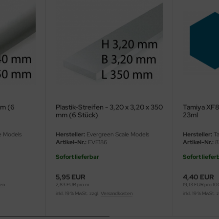
mm (6
Plastik-Streifen - 3,20 x 3,20 x 350
Tamiya XF8 
mm (6 Stück)
23ml
e Models
Hersteller:
Evergreen Scale Models
Hersteller:
Ta
Artikel-Nr.:
EVE186
Artikel-Nr.:
8
Sofort lieferbar
Sofort liefer
5,95 EUR
4,40 EUR
ten
2,83 EUR pro m
19,13 EUR pro 1
inkl. 19 % MwSt. zzgl.
Versandkosten
inkl. 19 % MwSt. 