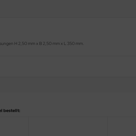
messungen H 2,50 mm x B 2,50 mm x L 350 mm.
 bestellt: