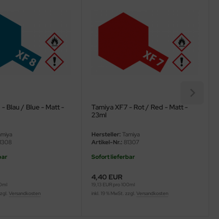
- Blau / Blue - Matt -
Tamiya XF7 - Rot / Red - Matt -
23ml
miya
Hersteller:
Tamiya
1308
Artikel-Nr.:
81307
bar
Sofort lieferbar
4,40 EUR
00ml
19,13 EUR pro 100ml
zzgl.
Versandkosten
inkl. 19 % MwSt. zzgl.
Versandkosten