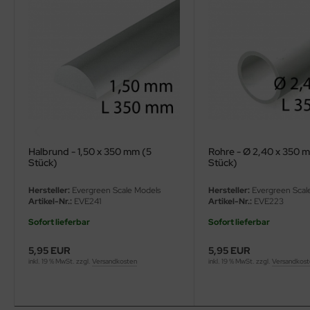
ler
yhawk
rces of Valor / Waltersons
re Hobby
eedom Model Kits
Halbrund - 1,50 x 350 mm (5
Rohre - Ø 2,40 x 350 
Stück)
Stück)
jimi
Hersteller:
Evergreen Scale Models
Hersteller:
Evergreen Scal
ahleri
Artikel-Nr.:
EVE241
Artikel-Nr.:
EVE223
Sofort lieferbar
Sofort lieferbar
sPatch Models
5,95 EUR
5,95 EUR
cko Models
inkl. 19 % MwSt. zzgl.
Versandkosten
inkl. 19 % MwSt. zzgl.
Versandkos
ow2B