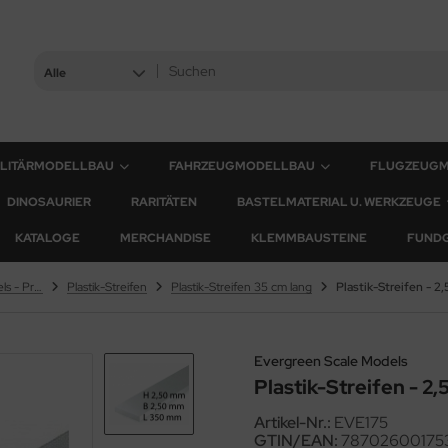
Alle
ILITÄRMODELLBAU
FAHRZEUGMODELLBAU
FLUGZEUG
DINOSAURIER
RARITÄTEN
BASTELMATERIAL U. WERKZEUGE
KATALOGE
MERCHANDISE
KLEMMBAUSTEINE
FUND
Evergreen Scale Models - Profile
Plastik-Streifen
Plastik-Streifen 35 cm lang
Evergreen Scale Models
Plastik-Streifen - 2
Artikel-Nr.:
EVE175
GTIN/EAN:
78702600175