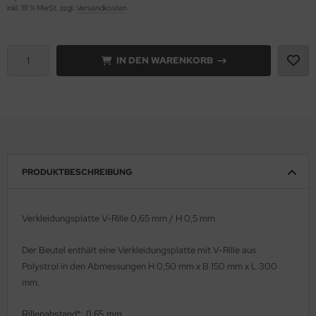
inkl. 19 % MwSt. zzgl.
Versandkosten
e Field Model 1:35
rson Modelsport
bre Model - 1:35
assy Hobby
IN DEN WARENKORB
ar Art / Glow 2B 1:35
MK
nstige Hersteller
eatex
kom 1:35
s Werk
PRODUKTBESCHREIBUNG
miya 1:35
luxe Materials
under Model 1:35
ODELKITS
Verkleidungsplatte V-Rille 0,65 mm / H 0,5 mm
umpeter 1:35
agon Models
Der Beutel enthält eine
Verkleidungsplatte mit V-Rille
aus
Polystrol in den Abmessungen H 0,50 mm x B 150 mm x L 300
ezda 1:35
uard
mm.
behör Maßstab 1:35
ergreen Scale Models
Rillenabstand*: 0,65 mm