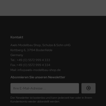
ster Box LTD
ster Tools
ng Model
liput
Kontakt
niArt
Axels Modellbau Shop, Schulze & Sohn oHG
Kottberg 6, 37194 Bodenfelde
nicraft
Germany
Tel.: +49 (0) 5572 999 4 333
rage Hobby
Fax.:+49 (0) 5572 999 4 334
Mail: info@axels-modellbau-shop.de
delcollect
Abonnieren Sie unseren Newsletter
ebius Models
PC
Der Newsletter ist kostenlos und kann jederzeit hier oder in Ihrem
Kundenkonto wieder abbestellt werden.
. Hobby / Gunze Sangyo