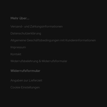
nu-Beemax
Mehr über...
nda-Hobby
Versand- und Zahlungsinformationen
gasus Hobbies
Datenschutzerklärung
atz Nunu
Allgemeine Geschäftsbedingungen mit Kundeninformationen
Impressum
usmodel
Kontakt
ar Lights
Widerrufsbelehrung & Widerrufsformular
Widerrufsformular
ntos Model
Angaben zur Lieferzeit
vell
Cookie Einstellungen
ich.Models
den