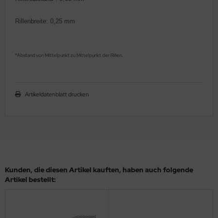
ler
Rillenbreite: 0,25 mm
yhawk
rces of Valor / Waltersons
Abstand von Mittelpunkt zu Mittelpunkt der Rillen
*
.
re Hobby
Artikeldatenblatt drucken
eedom Model Kits
jimi
ahleri
sPatch Models
Kunden, die diesen Artikel kauften, haben auch folgende
cko Models
Artikel bestellt:
ow2B