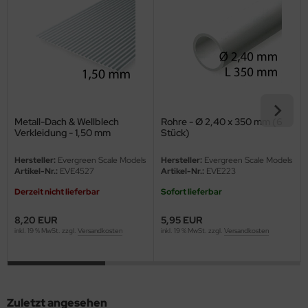
eat Wall Hobby
segawa
ller
 Models
Metall-Dach & Wellblech
Rohre - Ø 2,40 x 350 mm (6
bby 2000
Verkleidung - 1,50 mm
Stück)
bby Boss
Hersteller:
Evergreen Scale Models
Hersteller:
Evergreen Scale Models
Artikel-Nr.:
EVE4527
Artikel-Nr.:
EVE223
bby Craft
Derzeit nicht lieferbar
Sofort lieferbar
mbrol
8,20 EUR
5,95 EUR
inkl. 19 % MwSt. zzgl.
Versandkosten
inkl. 19 % MwSt. zzgl.
Versandkosten
LOVE KIT
G Models
M
Zuletzt angesehen