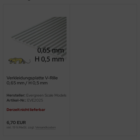
ini Model
leri
ata
O Collections
NETIC
tty Hawk Model
Verkleidungsplatte V-Rille
0,65 mm / H 0,5 mm
tare
Hersteller:
Evergreen Scale Models
Artikel-Nr.:
EVE2025
ick
Derzeit nicht lieferbar
gic Factory
6,70 EUR
inkl. 19 % MwSt. zzgl.
Versandkosten
ASTER