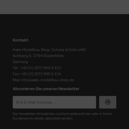
ster Box LTD
ster Tools
ng Model
Kontakt
liput
Axels Modellbau Shop, Schulze & Sohn oHG
niArt
Kottberg 6, 37194 Bodenfelde
Germany
nicraft
Tel.: +49 (0) 5572 999 4 333
Fax.:+49 (0) 5572 999 4 334
rage Hobby
Mail: info@axels-modellbau-shop.de
Abonnieren Sie unseren Newsletter
delcollect
ebius Models
Der Newsletter ist kostenlos und kann jederzeit hier oder in Ihrem
PC
Kundenkonto wieder abbestellt werden.
. Hobby / Gunze Sangyo