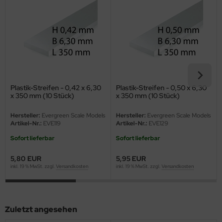
eat Wall Hobby
segawa
ller
 Models
Plastik-Streifen - 0,42 x 6,30
Plastik-Streifen - 0,50 x 6,30
bby 2000
x 350 mm (10 Stück)
x 350 mm (10 Stück)
bby Boss
Hersteller:
Evergreen Scale Models
Hersteller:
Evergreen Scale Models
Artikel-Nr.:
EVE119
Artikel-Nr.:
EVE129
bby Craft
Sofort lieferbar
Sofort lieferbar
mbrol
5,80 EUR
5,95 EUR
inkl. 19 % MwSt. zzgl.
Versandkosten
inkl. 19 % MwSt. zzgl.
Versandkosten
LOVE KIT
G Models
Zuletzt angesehen
M