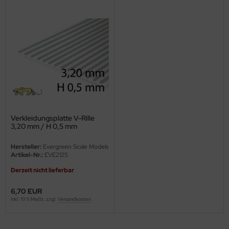
ini Model
leri
ata
O Collections
NETIC
Verkleidungsplatte V-Rille
tty Hawk Model
3,20 mm / H 0,5 mm
Hersteller:
Evergreen Scale Models
tare
Artikel-Nr.:
EVE2125
ick
Derzeit nicht lieferbar
6,70 EUR
gic Factory
inkl. 19 % MwSt. zzgl.
Versandkosten
ASTER