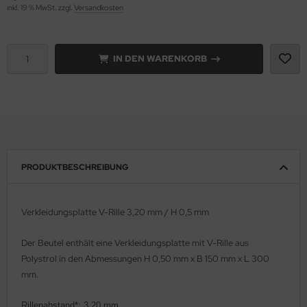
inkl. 19 % MwSt. zzgl.
Versandkosten
e Field Model 1:35
rson Modelsport
bre Model - 1:35
assy Hobby
IN DEN WARENKORB
ar Art / Glow 2B 1:35
MK
nstige Hersteller
eatex
kom 1:35
s Werk
PRODUKTBESCHREIBUNG
miya 1:35
luxe Materials
under Model 1:35
ODELKITS
Verkleidungsplatte V-Rille 3,20 mm / H 0,5 mm
umpeter 1:35
agon Models
Der Beutel enthält eine
Verkleidungsplatte mit V-Rille
aus
Polystrol in den Abmessungen H 0,50 mm x B 150 mm x L 300
ezda 1:35
uard
mm.
behör Maßstab 1:35
ergreen Scale Models
Rillenabstand*: 3,20 mm