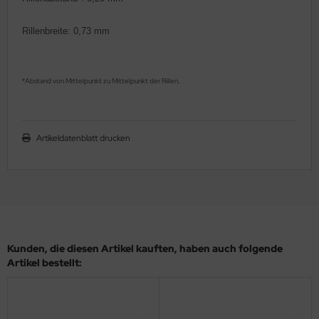
ler
Rillenbreite: 0,73 mm
yhawk
rces of Valor / Waltersons
Abstand von Mittelpunkt zu Mittelpunkt der Rillen
*
.
re Hobby
Artikeldatenblatt drucken
eedom Model Kits
jimi
ahleri
sPatch Models
Kunden, die diesen Artikel kauften, haben auch folgende
cko Models
Artikel bestellt:
ow2B