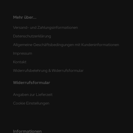
nu-Beemax
Mehr über...
nda-Hobby
Versand- und Zahlungsinformationen
Datenschutzerklärung
gasus Hobbies
Allgemeine Geschäftsbedingungen mit Kundeninformationen
atz Nunu
Impressum
Kontakt
usmodel
Widerrufsbelehrung & Widerrufsformular
ar Lights
Widerrufsformular
ntos Model
Angaben zur Lieferzeit
vell
Cookie Einstellungen
ich.Models
den
Informationen