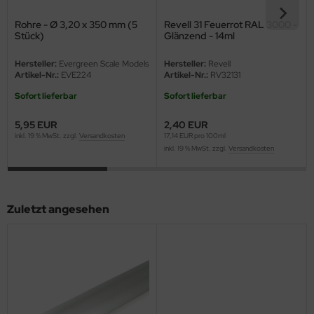
eat Wall Hobby
Rohre - Ø 3,20 x 350 mm (5
Revell 31 Feuerrot RAL 3000 -
segawa
Stück)
Glänzend - 14ml
Hersteller:
Evergreen Scale Models
Hersteller:
Revell
ller
Artikel-Nr.:
EVE224
Artikel-Nr.:
RV32131
 Models
Sofort lieferbar
Sofort lieferbar
5,95 EUR
2,40 EUR
bby 2000
inkl. 19 % MwSt. zzgl.
Versandkosten
17,14 EUR pro 100ml
inkl. 19 % MwSt. zzgl.
Versandkosten
bby Boss
bby Craft
Zuletzt angesehen
mbrol
LOVE KIT
G Models
M