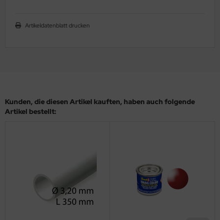
ler
Artikeldatenblatt drucken
yhawk
rces of Valor / Waltersons
re Hobby
eedom Model Kits
Kunden, die diesen Artikel kauften, haben auch folgende
Artikel bestellt:
jimi
ahleri
sPatch Models
cko Models
ow2B