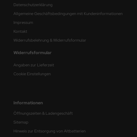
Datenschutzerklärung
nu-Beemax
Allgemeine Geschäftsbedingungen mit Kundeninformationen
Impressum
nda-Hobby
Kontakt
gasus Hobbies
Widerrufsbelehrung & Widerrufsformular
atz Nunu
Widerrufsformular
usmodel
Angaben zur Lieferzeit
Cookie Einstellungen
ar Lights
ntos Model
Informationen
vell
Öffnungszeiten & Ladengeschäft
ich.Models
Sitemap
den
Hinweis zur Entsorgung von Altbatterien