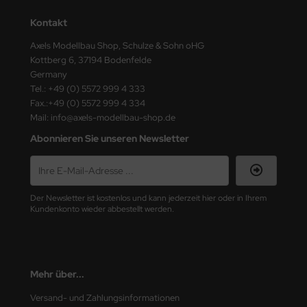
ster Box LTD
Kontakt
ster Tools
Axels Modellbau Shop, Schulze & Sohn oHG
Kottberg 6, 37194 Bodenfelde
ng Model
Germany
Tel.: +49 (0) 5572 999 4 333
liput
Fax.:+49 (0) 5572 999 4 334
Mail: info@axels-modellbau-shop.de
niArt
Abonnieren Sie unseren Newsletter
nicraft
rage Hobby
Der Newsletter ist kostenlos und kann jederzeit hier oder in Ihrem
Kundenkonto wieder abbestellt werden.
delcollect
ebius Models
Mehr über...
PC
Versand- und Zahlungsinformationen
. Hobby / Gunze Sangyo