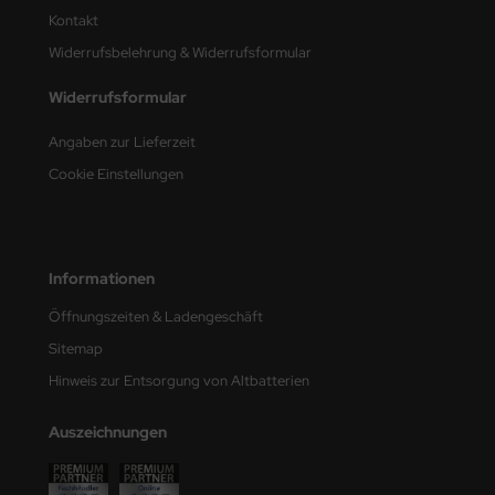
Kontakt
nu-Beemax
Widerrufsbelehrung & Widerrufsformular
nda-Hobby
Widerrufsformular
gasus Hobbies
Angaben zur Lieferzeit
Cookie Einstellungen
atz Nunu
usmodel
Informationen
ar Lights
Öffnungszeiten & Ladengeschäft
ntos Model
Sitemap
vell
Hinweis zur Entsorgung von Altbatterien
ich.Models
Auszeichnungen
den