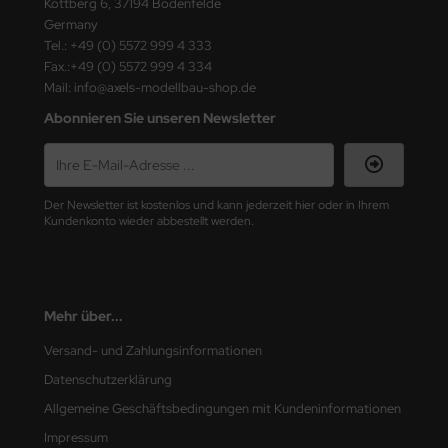
Kottberg 6, 37194 Bodenfelde
ster Box LTD
Germany
Tel.: +49 (0) 5572 999 4 333
ster Tools
Fax.:+49 (0) 5572 999 4 334
Mail: info@axels-modellbau-shop.de
ng Model
Abonnieren Sie unseren Newsletter
liput
niArt
Der Newsletter ist kostenlos und kann jederzeit hier oder in Ihrem
Kundenkonto wieder abbestellt werden.
nicraft
rage Hobby
delcollect
Mehr über...
Versand- und Zahlungsinformationen
ebius Models
Datenschutzerklärung
PC
Allgemeine Geschäftsbedingungen mit Kundeninformationen
Impressum
. Hobby / Gunze Sangyo