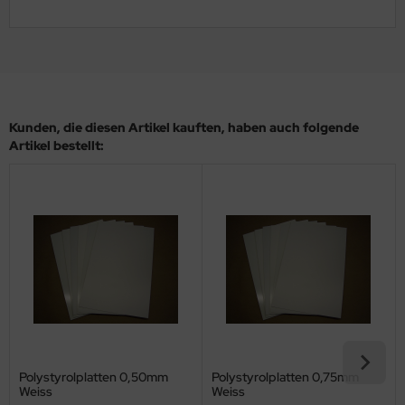
ler
yhawk
rces of Valor / Waltersons
Kunden, die diesen Artikel kauften, haben auch folgende
re Hobby
Artikel bestellt:
eedom Model Kits
jimi
ahleri
sPatch Models
cko Models
ow2B
Polystyrolplatten 0,50mm
Polystyrolplatten 0,75mm
Weiss
Weiss