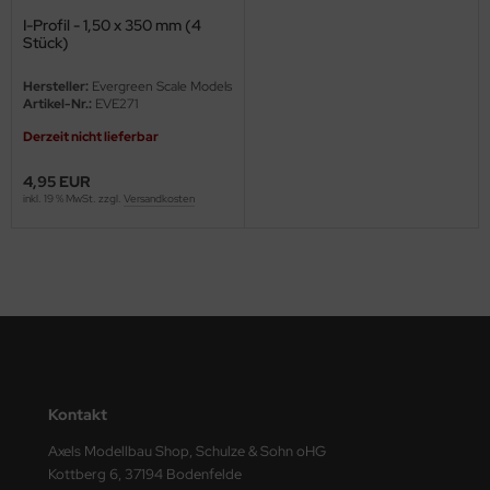
I-Profil - 1,50 x 350 mm (4
ini Model
Stück)
leri
Hersteller:
Evergreen Scale Models
Artikel-Nr.:
EVE271
ata
Derzeit nicht lieferbar
O Collections
4,95 EUR
inkl. 19 % MwSt. zzgl.
Versandkosten
NETIC
tty Hawk Model
tare
ick
gic Factory
Kontakt
Axels Modellbau Shop, Schulze & Sohn oHG
ASTER
Kottberg 6, 37194 Bodenfelde