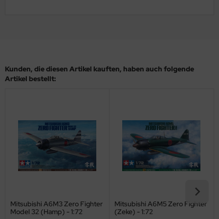
ler
yhawk
rces of Valor / Waltersons
Kunden, die diesen Artikel kauften, haben auch folgende
re Hobby
Artikel bestellt:
eedom Model Kits
jimi
ahleri
sPatch Models
cko Models
ow2B
Mitsubishi A6M3 Zero Fighter
Mitsubishi A6M5 Zero Fighter
Model 32 (Hamp) - 1:72
(Zeke) - 1:72