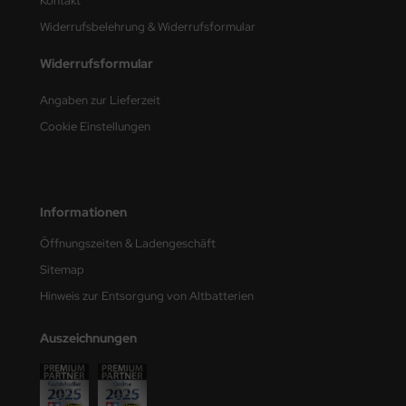
Kontakt
Widerrufsbelehrung & Widerrufsformular
nu-Beemax
Widerrufsformular
nda-Hobby
Angaben zur Lieferzeit
gasus Hobbies
Cookie Einstellungen
atz Nunu
usmodel
Informationen
ar Lights
Öffnungszeiten & Ladengeschäft
ntos Model
Sitemap
Hinweis zur Entsorgung von Altbatterien
vell
Auszeichnungen
ich.Models
den