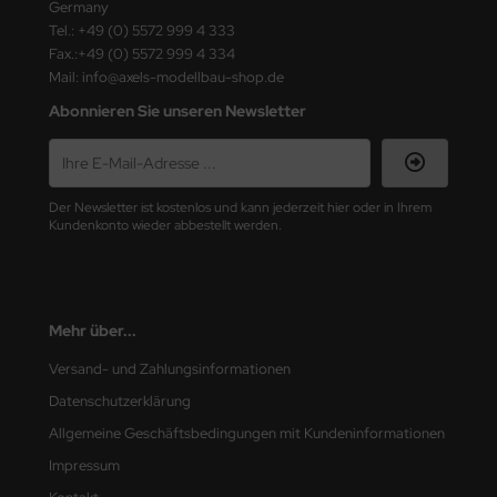
Germany
ster Box LTD
Tel.: +49 (0) 5572 999 4 333
Fax.:+49 (0) 5572 999 4 334
ster Tools
Mail: info@axels-modellbau-shop.de
ng Model
Abonnieren Sie unseren Newsletter
liput
niArt
Der Newsletter ist kostenlos und kann jederzeit hier oder in Ihrem
Kundenkonto wieder abbestellt werden.
nicraft
rage Hobby
Mehr über...
delcollect
Versand- und Zahlungsinformationen
ebius Models
Datenschutzerklärung
Allgemeine Geschäftsbedingungen mit Kundeninformationen
PC
Impressum
. Hobby / Gunze Sangyo