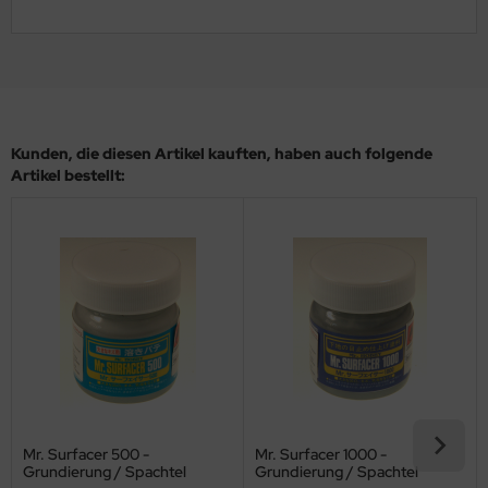
ler
yhawk
rces of Valor / Waltersons
Kunden, die diesen Artikel kauften, haben auch folgende
re Hobby
Artikel bestellt:
eedom Model Kits
jimi
ahleri
sPatch Models
cko Models
ow2B
Mr. Surfacer 500 -
Mr. Surfacer 1000 -
Grundierung / Spachtel
Grundierung / Spachtel