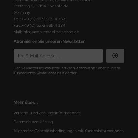
ster Box LTD
Kottberg 6, 37194 Bodenfelde
Germany
ster Tools
Tel.: +49 (0) 5572 999 4 333
Fax.:+49 (0) 5572 999 4 334
ng Model
Mail: info@axels-modellbau-shop.de
Abonnieren Sie unseren Newsletter
liput
niArt
Der Newsletter ist kostenlos und kann jederzeit hier oder in Ihrem
nicraft
Kundenkonto wieder abbestellt werden.
rage Hobby
delcollect
Mehr über...
ebius Models
Versand- und Zahlungsinformationen
Datenschutzerklärung
PC
Allgemeine Geschäftsbedingungen mit Kundeninformationen
. Hobby / Gunze Sangyo