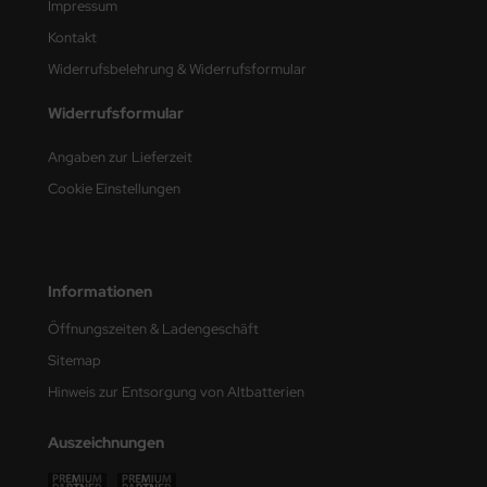
Impressum
Kontakt
nu-Beemax
Widerrufsbelehrung & Widerrufsformular
nda-Hobby
Widerrufsformular
gasus Hobbies
Angaben zur Lieferzeit
atz Nunu
Cookie Einstellungen
usmodel
ar Lights
Informationen
ntos Model
Öffnungszeiten & Ladengeschäft
Sitemap
vell
Hinweis zur Entsorgung von Altbatterien
ich.Models
Auszeichnungen
den