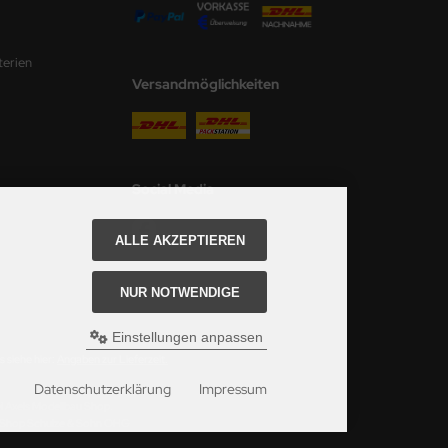
terien
Versandmöglichkeiten
Social Media
ALLE AKZEPTIEREN
NUR NOTWENDIGE
Einstellungen anpassen
 siehe hier:
Angaben zur Lieferzeit.
Datenschutzerklärung
Impressum
ei Axels Modellbau Shop.
u Shop Schulze & Sohn OHG