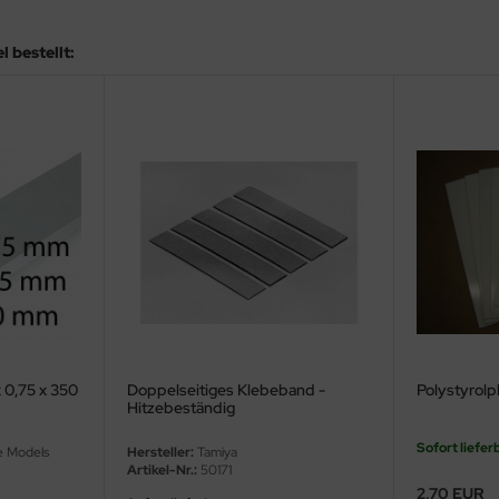
 bestellt:
x 0,75 x 350
Doppelseitiges Klebeband -
Polystyrolp
Hitzebeständig
Sofort liefer
e Models
Hersteller:
Tamiya
Artikel-Nr.:
50171
2,70 EUR