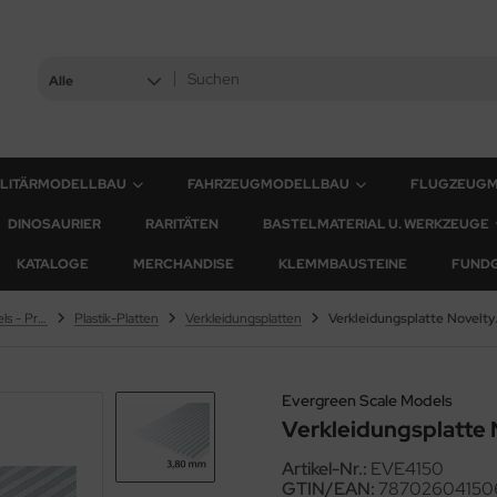
Alle
ILITÄRMODELLBAU
FAHRZEUGMODELLBAU
FLUGZEUG
DINOSAURIER
RARITÄTEN
BASTELMATERIAL U. WERKZEUGE
KATALOGE
MERCHANDISE
KLEMMBAUSTEINE
FUND
Evergreen Scale Models - Profile
Plastik-Platten
Verkleidungsplatten
Verkleidu
Evergreen Scale Models
Verkleidungsplatte 
Artikel-Nr.:
EVE4150
GTIN/EAN:
78702604150