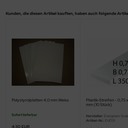
ler
Kunden, die diesen Artikel kauften, haben auch folgende Artikel
yhawk
rces of Valor / Waltersons
re Hobby
eedom Model Kits
jimi
ahleri
sPatch Models
Polystyrolplatten 4,0 mm Weiss
Plastik-Streifen - 0,75 
mm (10 Stück)
cko Models
Sofort lieferbar
Hersteller:
Evergreen Scal
ow2B
Artikel-Nr.:
EVE131
4,50 EUR