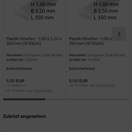
eat Wall Hobby
segawa
ller
Plastik-Streifen - 1,00 x 3,20 x
Plastik-Streifen - 1,00 x 2,50 x
 Models
350 mm (10 Stück)
350 mm (10 Stück)
bby 2000
Hersteller:
Evergreen Scale Models
Hersteller:
Evergreen Scale Models
Artikel-Nr.:
EVE146
Artikel-Nr.:
EVE145
bby Boss
Sofort lieferbar
Sofort lieferbar
bby Craft
5,50 EUR
5,00 EUR
1,57 EUR pro m
inkl. 19 % MwSt. zzgl.
Versandkosten
mbrol
inkl. 19 % MwSt. zzgl.
Versandkosten
LOVE KIT
Zuletzt angesehen
G Models
M