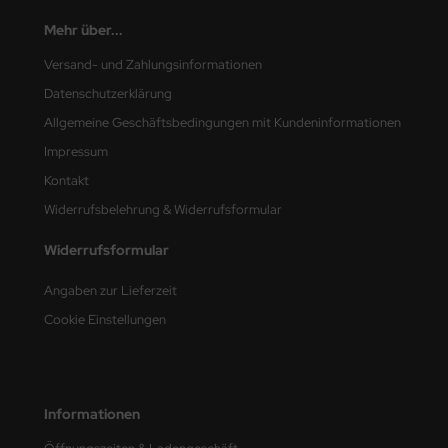
Mehr über...
nu-Beemax
Versand- und Zahlungsinformationen
nda-Hobby
Datenschutzerklärung
Allgemeine Geschäftsbedingungen mit Kundeninformationen
gasus Hobbies
Impressum
atz Nunu
Kontakt
Widerrufsbelehrung & Widerrufsformular
usmodel
Widerrufsformular
ar Lights
Angaben zur Lieferzeit
ntos Model
Cookie Einstellungen
vell
ich.Models
Informationen
den