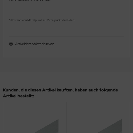
ler
yhawk
Abstand von Mittelpunkt zu Mittelpunkt der Rillen
*
.
rces of Valor / Waltersons
Artikeldatenblatt drucken
re Hobby
eedom Model Kits
jimi
ahleri
Kunden, die diesen Artikel kauften, haben auch folgende
Artikel bestellt:
sPatch Models
cko Models
ow2B