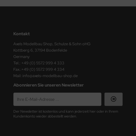
ster Box LTD
ster Tools
ng Model
Kontakt
liput
Axels Modellbau Shop, Schulze & Sohn oHG
Kottberg 6, 37194 Bodenfelde
niArt
Germany
Tel.: +49 (0) 5572 999 4 333
nicraft
Fax.:+49 (0) 5572 999 4 334
Mail: info@axels-modellbau-shop.de
rage Hobby
Abonnieren Sie unseren Newsletter
delcollect
ebius Models
Der Newsletter ist kostenlos und kann jederzeit hier oder in Ihrem
Kundenkonto wieder abbestellt werden.
PC
. Hobby / Gunze Sangyo