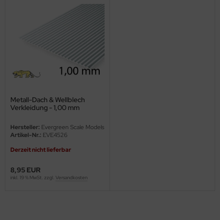
ini Model
leri
ata
O Collections
Metall-Dach & Wellblech
NETIC
Verkleidung - 1,00 mm
tty Hawk Model
Hersteller:
Evergreen Scale Models
Artikel-Nr.:
EVE4526
tare
Derzeit nicht lieferbar
ick
8,95 EUR
inkl. 19 % MwSt. zzgl.
Versandkosten
gic Factory
ASTER