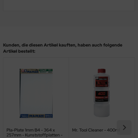
ler
yhawk
rces of Valor / Waltersons
Kunden, die diesen Artikel kauften, haben auch folgende
re Hobby
Artikel bestellt:
eedom Model Kits
jimi
ahleri
sPatch Models
cko Models
ow2B
Pla-Plate 1mm B4 - 364 x
Mr. Tool Cleaner - 400ml
257mm - Kunststoffplatten -