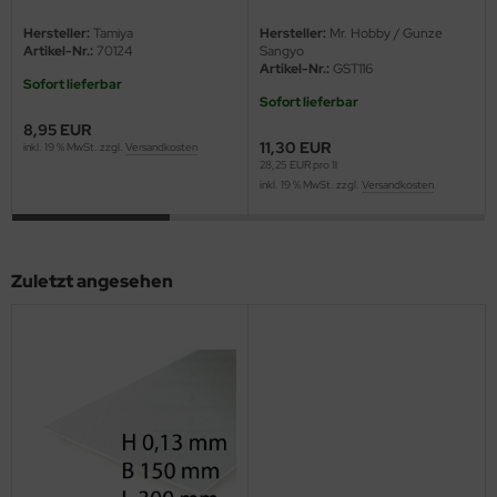
2 Stück
eat Wall Hobby
Hersteller:
Tamiya
Hersteller:
Mr. Hobby / Gunze
Artikel-Nr.:
70124
Sangyo
segawa
Artikel-Nr.:
GST116
Sofort lieferbar
ller
Sofort lieferbar
8,95 EUR
11,30 EUR
inkl. 19 % MwSt. zzgl.
Versandkosten
 Models
28,25 EUR pro 1l
inkl. 19 % MwSt. zzgl.
Versandkosten
bby 2000
bby Boss
Zuletzt angesehen
bby Craft
mbrol
LOVE KIT
G Models
M