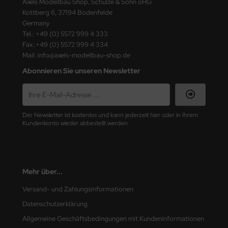
Axels Modellbau Shop, Schulze & Sohn oHG
ster Box LTD
Kottberg 6, 37194 Bodenfelde
Germany
ster Tools
Tel.: +49 (0) 5572 999 4 333
Fax.:+49 (0) 5572 999 4 334
ng Model
Mail: info@axels-modellbau-shop.de
Abonnieren Sie unseren Newsletter
liput
niArt
Der Newsletter ist kostenlos und kann jederzeit hier oder in Ihrem
nicraft
Kundenkonto wieder abbestellt werden.
rage Hobby
delcollect
Mehr über...
ebius Models
Versand- und Zahlungsinformationen
PC
Datenschutzerklärung
Allgemeine Geschäftsbedingungen mit Kundeninformationen
. Hobby / Gunze Sangyo