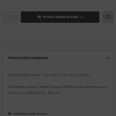
e Field Model 1:35
rson Modelsport
IN DEN WARENKORB
bre Model - 1:35
assy Hobby
ar Art / Glow 2B 1:35
MK
nstige Hersteller
eatex
kom 1:35
s Werk
PRODUKTBESCHREIBUNG
miya 1:35
luxe Materials
Plastik-Platten (weiß) - 0,13 x 150 x 300 mm (3 Stück)
under Model 1:35
ODELKITS
Der Beutel enthält 3 weiße Polystrol-Platten in den Abmessungen
umpeter 1:35
agon Models
H 0,13 mm x B 150 mm x L 300 mm.
ezda 1:35
uard
behör Maßstab 1:35
ergreen Scale Models
Artikeldatenblatt drucken