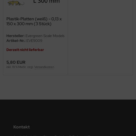
ini Model
Plastik-Platten (weiß) - 0,13 x
leri
150 x 300 mm (3 Stück)
ata
Hersteller:
Evergreen Scale Models
Artikel-Nr.:
EVE9009
O Collections
Derzeit nicht lieferbar
NETIC
5,80 EUR
inkl. 19 % MwSt. zzgl.
Versandkosten
tty Hawk Model
tare
ick
gic Factory
Kontakt
ASTER