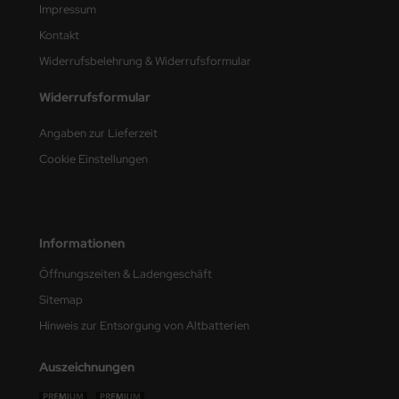
Impressum
nu-Beemax
Kontakt
Widerrufsbelehrung & Widerrufsformular
nda-Hobby
Widerrufsformular
gasus Hobbies
Angaben zur Lieferzeit
atz Nunu
Cookie Einstellungen
usmodel
ar Lights
Informationen
ntos Model
Öffnungszeiten & Ladengeschäft
Sitemap
vell
Hinweis zur Entsorgung von Altbatterien
ich.Models
Auszeichnungen
den