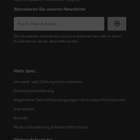
Abonnieren Sie unseren Newsletter
nu-Beemax
nda-Hobby
Der Newsletter ist kostenlos und kann jederzeit hier oder in Ihrem
gasus Hobbies
Kundenkonto wieder abbestellt werden.
atz Nunu
usmodel
Mehr über...
ar Lights
Versand- und Zahlungsinformationen
Datenschutzerklärung
ntos Model
Allgemeine Geschäftsbedingungen mit Kundeninformationen
vell
Impressum
Kontakt
ich.Models
Widerrufsbelehrung & Widerrufsformular
den
Widerrufsformular