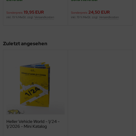
ini Model
19,95 EUR
24,50 EUR
Sonderpreis
Sonderpreis
inkl. 19 % MwSt. zzgl.
Versandkosten
inkl. 19 % MwSt. zzgl.
Versandkosten
leri
ata
Zuletzt angesehen
O Collections
NETIC
tty Hawk Model
tare
ick
gic Factory
Heller Vehicle World - 1/24 -
1/2026 - Mini Katalog
ASTER