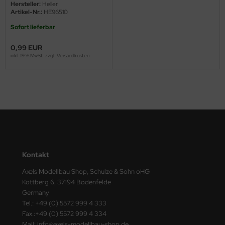
Hersteller:
Heller
ster Box LTD
Artikel-Nr.:
HE96510
Sofort lieferbar
ster Tools
0,99 EUR
ng Model
inkl. 19 % MwSt. zzgl.
Versandkosten
liput
niArt
nicraft
rage Hobby
Kontakt
delcollect
Axels Modellbau Shop, Schulze & Sohn oHG
ebius Models
Kottberg 6, 37194 Bodenfelde
Germany
PC
Tel.: +49 (0) 5572 999 4 333
Fax.:+49 (0) 5572 999 4 334
. Hobby / Gunze Sangyo
Mail: info@axels-modellbau-shop.de