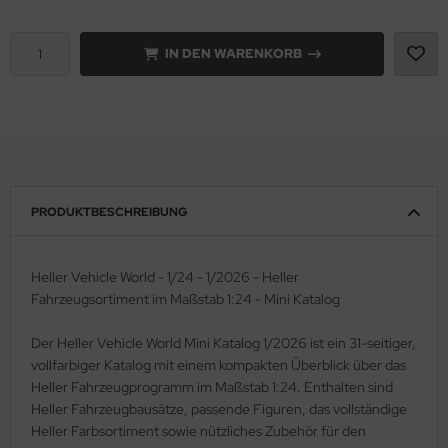
e Field Model 1:35
rson Modelsport
IN DEN WARENKORB
bre Model - 1:35
assy Hobby
ar Art / Glow 2B 1:35
MK
nstige Hersteller
eatex
kom 1:35
PRODUKTBESCHREIBUNG
s Werk
miya 1:35
luxe Materials
Heller Vehicle World - 1/24 - 1/2026 - Heller
under Model 1:35
Fahrzeugsortiment im Maßstab 1:24 - Mini Katalog
ODELKITS
umpeter 1:35
Der Heller Vehicle World Mini Katalog 1/2026 ist ein 31-seitiger,
agon Models
vollfarbiger Katalog mit einem kompakten Überblick über das
ezda 1:35
uard
Heller Fahrzeugprogramm im Maßstab 1:24. Enthalten sind
Heller Fahrzeugbausätze, passende Figuren, das vollständige
behör Maßstab 1:35
ergreen Scale Models
Heller Farbsortiment sowie nützliches Zubehör für den