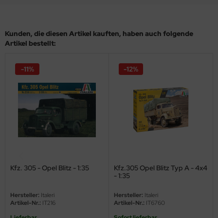
eat Wall Hobby
segawa
Kunden, die diesen Artikel kauften, haben auch folgende
Artikel bestellt:
ller
 Models
-11%
-12%
bby 2000
bby Boss
bby Craft
mbrol
Kfz. 305 - Opel Blitz - 1:35
Kfz.305 Opel Blitz Typ A - 4x4
LOVE KIT
- 1:35
G Models
Hersteller:
Italeri
Hersteller:
Italeri
Artikel-Nr.:
IT216
Artikel-Nr.:
IT6760
M
Lieferbar
Sofort lieferbar