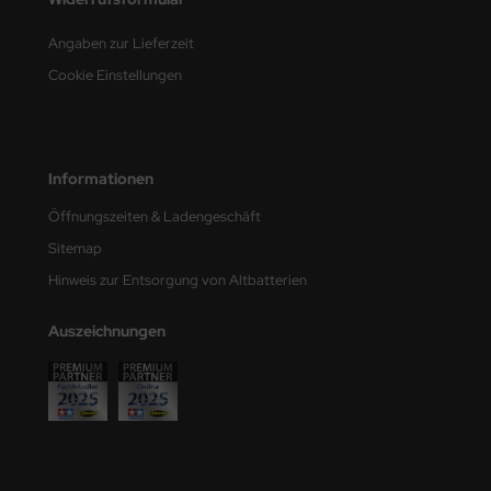
e Field Model
Angaben zur Lieferzeit
bre Model
Cookie Einstellungen
HUMO-Kits
unkmodels
Informationen
ar Art
Öffnungszeiten & Ladengeschäft
Sitemap
ecial Hobby
Hinweis zur Entsorgung von Altbatterien
ar-Decals
Auszeichnungen
yata
kom
miya