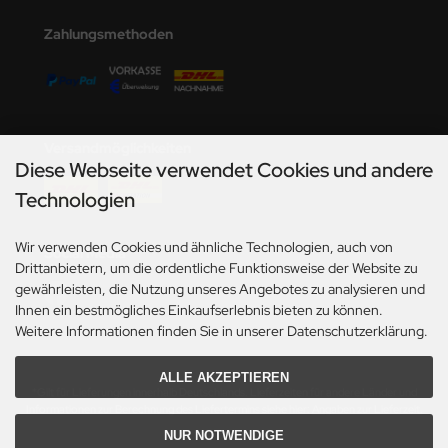
undermodel
Zahlungsmethoden
ger Model
umpeter
lejo
Versandmöglichkeiten
Diese Webseite verwendet Cookies und andere
spid Models
Technologien
ezda
Wir verwenden Cookies und ähnliche Technologien, auch von
Social Media
Drittanbietern, um die ordentliche Funktionsweise der Website zu
gewährleisten, die Nutzung unseres Angebotes zu analysieren und
Ihnen ein bestmögliches Einkaufserlebnis bieten zu können.
Weitere Informationen finden Sie in unserer Datenschutzerklärung.
ALLE AKZEPTIEREN
*Gilt für Lieferungen innerhalb Deutschlands. Lieferzeiten für andere Länder und
Informationen zur Berechnung des Liefertermins siehe hier:
Angaben zur Lieferzeit.
NUR NOTWENDIGE