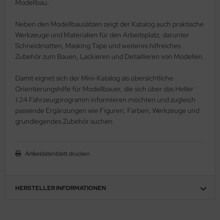
Modellbau.
ler
Neben den Modellbausätzen zeigt der Katalog auch praktische
yhawk
Werkzeuge und Materialien für den Arbeitsplatz, darunter
Schneidmatten, Masking Tape und weiteres hilfreiches
rces of Valor / Waltersons
Zubehör zum Bauen, Lackieren und Detaillieren von Modellen.
re Hobby
Damit eignet sich der Mini-Katalog als übersichtliche
Orientierungshilfe für Modellbauer, die sich über das Heller
eedom Model Kits
1:24 Fahrzeugprogramm informieren möchten und zugleich
passende Ergänzungen wie Figuren, Farben, Werkzeuge und
jimi
grundlegendes Zubehör suchen.
ahleri
Artikeldatenblatt drucken
sPatch Models
cko Models
HERSTELLER INFORMATIONEN
ow2B