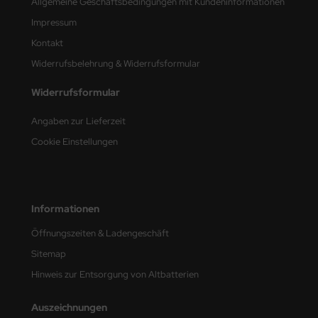
Allgemeine Geschäftsbedingungen mit Kundeninformationen
Impressum
nu-Beemax
Kontakt
nda-Hobby
Widerrufsbelehrung & Widerrufsformular
gasus Hobbies
Widerrufsformular
atz Nunu
Angaben zur Lieferzeit
Cookie Einstellungen
usmodel
ar Lights
Informationen
ntos Model
Öffnungszeiten & Ladengeschäft
vell
Sitemap
ich.Models
Hinweis zur Entsorgung von Altbatterien
den
Auszeichnungen