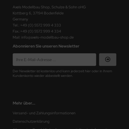
ster Box LTD
Axels Modellbau Shop, Schulze & Sohn oHG
Kottberg 6, 37194 Bodenfelde
ster Tools
Germany
Tel.: +49 (0) 5572 999 4 333
ng Model
Fax.:+49 (0) 5572 999 4 334
Mail: info@axels-modellbau-shop.de
liput
Abonnieren Sie unseren Newsletter
niArt
nicraft
Der Newsletter ist kostenlos und kann jederzeit hier oder in Ihrem
Kundenkonto wieder abbestellt werden.
rage Hobby
delcollect
ebius Models
Mehr über...
Versand- und Zahlungsinformationen
PC
Datenschutzerklärung
. Hobby / Gunze Sangyo