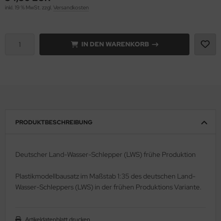
inkl. 19 % MwSt. zzgl.
Versandkosten
rson Modelsport
assy Hobby
IN DEN WARENKORB
MK
eatex
s Werk
PRODUKTBESCHREIBUNG
luxe Materials
ODELKITS
Deutscher Land-Wasser-Schlepper (LWS) frühe Produktion
agon Models
Plastikmodellbausatz im Maßstab 1:35 des deutschen Land-
Wasser-Schleppers (LWS) in der frühen Produktions Variante.
uard
ergreen Scale Models
Artikeldatenblatt drucken