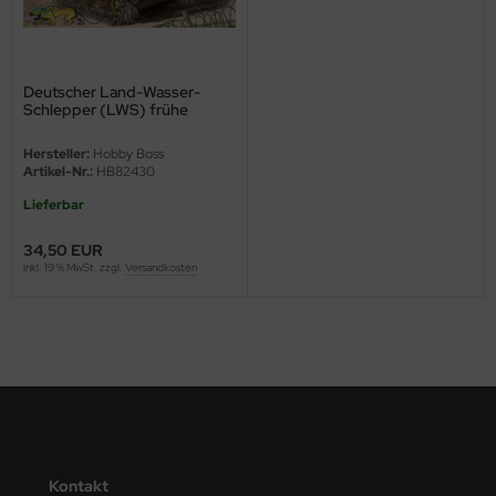
ini Model
leri
Deutscher Land-Wasser-
Schlepper (LWS) frühe
Produktion - 1:35
ata
Hersteller:
Hobby Boss
Artikel-Nr.:
HB82430
O Collections
Lieferbar
NETIC
34,50 EUR
inkl. 19 % MwSt. zzgl.
Versandkosten
tty Hawk Model
tare
ick
gic Factory
ASTER
Kontakt