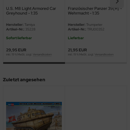
eat Wall Hobby
U.S. M8 Light Armored Car
Französischer Panzer 39(H) -
Greyhound - 1:35
Wehrmacht - 1:35
segawa
Hersteller:
Tamiya
Hersteller:
Trumpeter
ller
Artikel-Nr.:
35228
Artikel-Nr.:
TRU00352
Sofort lieferbar
Lieferbar
 Models
29,95 EUR
21,95 EUR
bby 2000
inkl. 19 % MwSt. zzgl.
Versandkosten
inkl. 19 % MwSt. zzgl.
Versandkosten
bby Boss
bby Craft
Zuletzt angesehen
mbrol
LOVE KIT
G Models
M