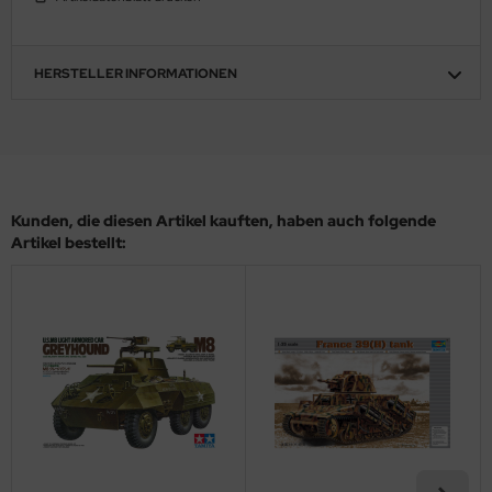
ler
yhawk
HERSTELLER INFORMATIONEN
rces of Valor / Waltersons
re Hobby
eedom Model Kits
Kunden, die diesen Artikel kauften, haben auch folgende
Artikel bestellt:
jimi
ahleri
sPatch Models
cko Models
ow2B