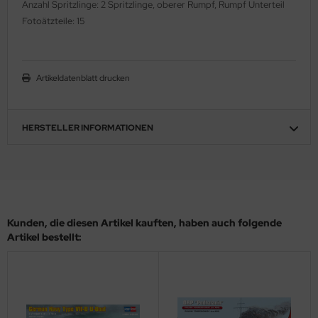
Anzahl Spritzlinge: 2 Spritzlinge, oberer Rumpf, Rumpf Unterteil
ler
Fotoätzteile: 15
yhawk
rces of Valor / Waltersons
Artikeldatenblatt drucken
re Hobby
HERSTELLER INFORMATIONEN
eedom Model Kits
jimi
ahleri
Kunden, die diesen Artikel kauften, haben auch folgende
sPatch Models
Artikel bestellt:
cko Models
ow2B