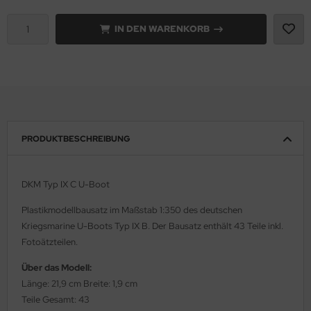
e Field Model 1:35
IN DEN WARENKORB
rson Modelsport
bre Model - 1:35
assy Hobby
ar Art / Glow 2B 1:35
MK
nstige Hersteller
eatex
PRODUKTBESCHREIBUNG
kom 1:35
s Werk
miya 1:35
luxe Materials
DKM Typ IX C U-Boot
under Model 1:35
ODELKITS
Plastikmodellbausatz im Maßstab 1:350 des deutschen
Kriegsmarine U-Boots Typ IX B. Der Bausatz enthält 43 Teile inkl.
umpeter 1:35
agon Models
Fotoätzteilen.
ezda 1:35
Über das Modell:
uard
Länge: 21,9 cm Breite: 1,9 cm
behör Maßstab 1:35
ergreen Scale Models
Teile Gesamt: 43