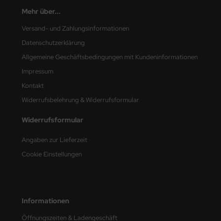
Mehr über...
nu-Beemax
Versand- und Zahlungsinformationen
nda-Hobby
Datenschutzerklärung
Allgemeine Geschäftsbedingungen mit Kundeninformationen
gasus Hobbies
Impressum
atz Nunu
Kontakt
Widerrufsbelehrung & Widerrufsformular
usmodel
Widerrufsformular
ar Lights
Angaben zur Lieferzeit
ntos Model
Cookie Einstellungen
vell
ich.Models
Informationen
den
Öffnungszeiten & Ladengeschäft