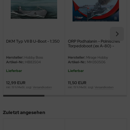
eat Wall Hobby
segawa
ller
 Models
DKM Typ VII B U-Boot - 1:350
ORP Podhalanin - Polnisches
Torpedoboot (ex A-80) -
1:350
bby 2000
Hersteller:
Hobby Boss
Hersteller:
Mirage Hobby
Artikel-Nr.:
HB83504
Artikel-Nr.:
MH350506
bby Boss
Lieferbar
Lieferbar
bby Craft
12,99 EUR
11,50 EUR
inkl. 19 % MwSt. zzgl.
Versandkosten
inkl. 19 % MwSt. zzgl.
Versandkosten
mbrol
LOVE KIT
Zuletzt angesehen
G Models
M