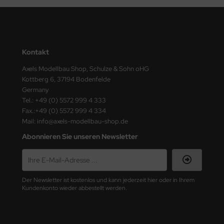
ster Box LTD
ster Tools
ng Model
Kontakt
Axels Modellbau Shop, Schulze & Sohn oHG
liput
Kottberg 6, 37194 Bodenfelde
Germany
niArt
Tel.: +49 (0) 5572 999 4 333
Fax.:+49 (0) 5572 999 4 334
nicraft
Mail: info@axels-modellbau-shop.de
rage Hobby
Abonnieren Sie unseren Newsletter
delcollect
ebius Models
Der Newsletter ist kostenlos und kann jederzeit hier oder in Ihrem
Kundenkonto wieder abbestellt werden.
PC
. Hobby / Gunze Sangyo