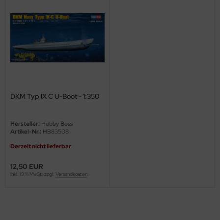
ini Model
leri
ata
O Collections
DKM Typ IX C U-Boot - 1:350
NETIC
tty Hawk Model
Hersteller:
Hobby Boss
Artikel-Nr.:
HB83508
tare
Derzeit nicht lieferbar
ick
12,50 EUR
inkl. 19 % MwSt. zzgl.
Versandkosten
gic Factory
ASTER