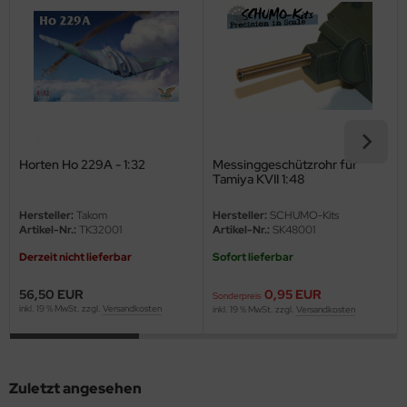
eat Wall Hobby
segawa
ller
 Models
bby 2000
Horten Ho 229A - 1:32
Messinggeschützrohr für
Tamiya KVII 1:48
bby Boss
Hersteller:
Takom
Hersteller:
SCHUMO-Kits
Artikel-Nr.:
TK32001
Artikel-Nr.:
SK48001
bby Craft
Derzeit nicht lieferbar
Sofort lieferbar
mbrol
56,50 EUR
0,95 EUR
Sonderpreis
inkl. 19 % MwSt. zzgl.
Versandkosten
inkl. 19 % MwSt. zzgl.
Versandkosten
LOVE KIT
G Models
Zuletzt angesehen
M