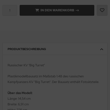
e Field Model 1:35
IN DEN WARENKORB
rson Modelsport
bre Model - 1:35
assy Hobby
ar Art / Glow 2B 1:35
MK
nstige Hersteller
eatex
PRODUKTBESCHREIBUNG
kom 1:35
s Werk
miya 1:35
luxe Materials
Russischer KV "Big Turret"
under Model 1:35
ODELKITS
Plastikmodellbausatz im Maßstab 1:48 des russischen
Kampfpanzers
KV "Big Turret".
Der Bausatz enthält Fotoätzteile.
umpeter 1:35
agon Models
Über das Modell:
ezda 1:35
uard
Länge: 14,54 cm
Breite: 6,91 cm
behör Maßstab 1:35
ergreen Scale Models
Höhe: 7,25 cm