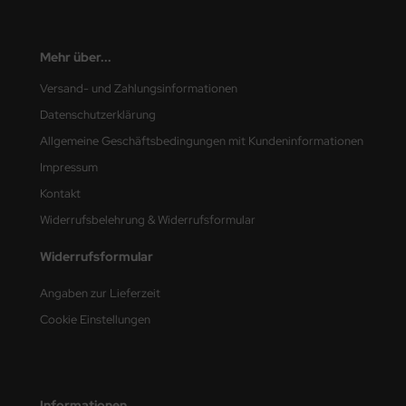
nu-Beemax
Mehr über...
nda-Hobby
Versand- und Zahlungsinformationen
gasus Hobbies
Datenschutzerklärung
Allgemeine Geschäftsbedingungen mit Kundeninformationen
atz Nunu
Impressum
usmodel
Kontakt
Widerrufsbelehrung & Widerrufsformular
ar Lights
Widerrufsformular
ntos Model
Angaben zur Lieferzeit
vell
Cookie Einstellungen
ich.Models
den
Informationen