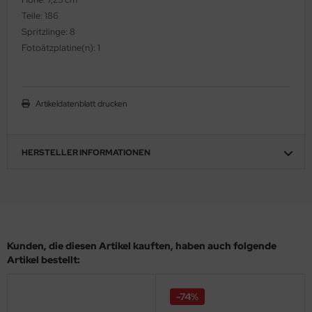
Teile: 186
ler
Spritzlinge: 8
yhawk
Fotoätzplatine(n): 1
rces of Valor / Waltersons
Artikeldatenblatt drucken
re Hobby
eedom Model Kits
HERSTELLER INFORMATIONEN
jimi
ahleri
sPatch Models
Kunden, die diesen Artikel kauften, haben auch folgende
cko Models
Artikel bestellt:
ow2B
-74%