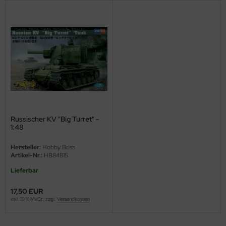
ini Model
leri
ata
O Collections
NETIC
Russischer KV "Big Turret" -
tty Hawk Model
1:48
tare
Hersteller:
Hobby Boss
Artikel-Nr.:
HB84815
ick
Lieferbar
gic Factory
17,50 EUR
inkl. 19 % MwSt. zzgl.
Versandkosten
ASTER