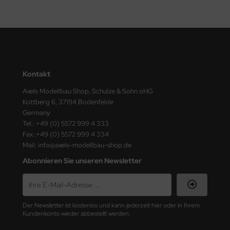
ster Box LTD
ster Tools
ng Model
liput
Kontakt
Axels Modellbau Shop, Schulze & Sohn oHG
niArt
Kottberg 6, 37194 Bodenfelde
Germany
nicraft
Tel.: +49 (0) 5572 999 4 333
Fax.:+49 (0) 5572 999 4 334
rage Hobby
Mail: info@axels-modellbau-shop.de
Abonnieren Sie unseren Newsletter
delcollect
ebius Models
PC
Der Newsletter ist kostenlos und kann jederzeit hier oder in Ihrem
Kundenkonto wieder abbestellt werden.
. Hobby / Gunze Sangyo