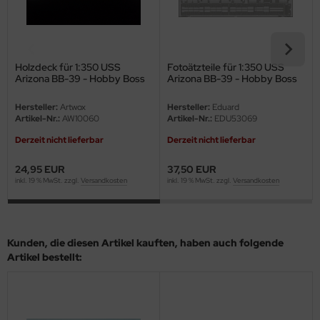
eat Wall Hobby
segawa
ller
Holzdeck für 1:350 USS
Fotoätzteile für 1:350 USS
Arizona BB-39 - Hobby Boss
Arizona BB-39 - Hobby Boss
86501
86501 - 1:350
 Models
Hersteller:
Artwox
Hersteller:
Eduard
Artikel-Nr.:
AW10060
Artikel-Nr.:
EDU53069
bby 2000
Derzeit nicht lieferbar
Derzeit nicht lieferbar
bby Boss
24,95 EUR
37,50 EUR
inkl. 19 % MwSt. zzgl.
Versandkosten
inkl. 19 % MwSt. zzgl.
Versandkosten
bby Craft
mbrol
Kunden, die diesen Artikel kauften, haben auch folgende
LOVE KIT
Artikel bestellt:
G Models
M