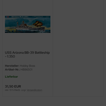
ster Box LTD
ster Tools
ng Model
liput
niArt
USS Arizona BB-39 Battleship
nicraft
- 1:350
rage Hobby
Hersteller:
Hobby Boss
Artikel-Nr.:
HB86501
delcollect
Lieferbar
ebius Models
31,50 EUR
inkl. 19 % MwSt. zzgl.
Versandkosten
PC
. Hobby / Gunze Sangyo