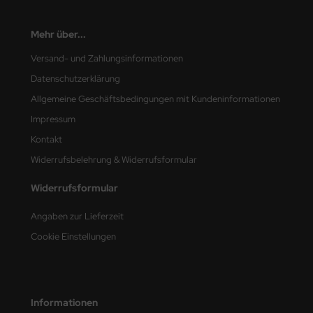
e Field Model
Mehr über...
bre Model
Versand- und Zahlungsinformationen
HUMO-Kits
Datenschutzerklärung
Allgemeine Geschäftsbedingungen mit Kundeninformationen
unkmodels
Impressum
ar Art
Kontakt
Widerrufsbelehrung & Widerrufsformular
ecial Hobby
Widerrufsformular
ar-Decals
Angaben zur Lieferzeit
yata
Cookie Einstellungen
kom
miya
Informationen