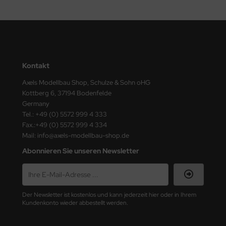
nu-Beemax
nda-Hobby
gasus Hobbies
Kontakt
Axels Modellbau Shop, Schulze & Sohn oHG
atz Nunu
Kottberg 6, 37194 Bodenfelde
Germany
usmodel
Tel.: +49 (0) 5572 999 4 333
Fax.:+49 (0) 5572 999 4 334
ar Lights
Mail: info@axels-modellbau-shop.de
ntos Model
Abonnieren Sie unseren Newsletter
vell
ich.Models
Der Newsletter ist kostenlos und kann jederzeit hier oder in Ihrem
Kundenkonto wieder abbestellt werden.
den