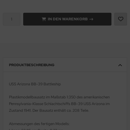
e Field Model 1:35
rson Modelsport
IN DEN WARENKORB
bre Model - 1:35
assy Hobby
ar Art / Glow 2B 1:35
MK
nstige Hersteller
eatex
kom 1:35
s Werk
PRODUKTBESCHREIBUNG
miya 1:35
luxe Materials
USS Arizona BB-39 Battleship
under Model 1:35
ODELKITS
Plastikmodellbausatz im Maßstab 1:350 des amerikanischen
umpeter 1:35
agon Models
Pennsylvania-Klasse Schlachtschiffs BB-39 USS Arizona im
Zustand 1941. Der Bausatz enthält ca. 208 Teile.
ezda 1:35
uard
Abmessungen des fertigen Modells:
behör Maßstab 1:35
ergreen Scale Models