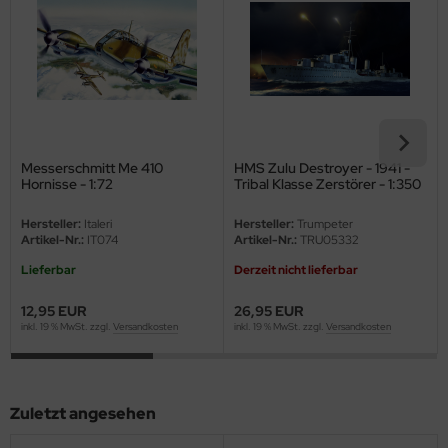
ini Model
leri
ata
O Collections
Messerschmitt Me 410
HMS Zulu Destroyer - 1941 -
Hornisse - 1:72
Tribal Klasse Zerstörer - 1:350
NETIC
Hersteller:
Italeri
Hersteller:
Trumpeter
Artikel-Nr.:
IT074
Artikel-Nr.:
TRU05332
tty Hawk Model
Lieferbar
Derzeit nicht lieferbar
tare
12,95 EUR
26,95 EUR
inkl. 19 % MwSt. zzgl.
Versandkosten
inkl. 19 % MwSt. zzgl.
Versandkosten
ick
gic Factory
Zuletzt angesehen
ASTER