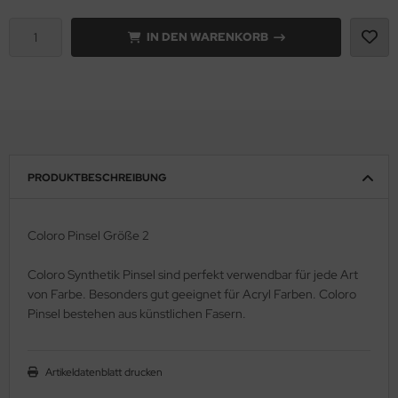
e Field Model 1:35
IN DEN WARENKORB
rson Modelsport
bre Model - 1:35
assy Hobby
ar Art / Glow 2B 1:35
MK
nstige Hersteller
eatex
PRODUKTBESCHREIBUNG
kom 1:35
s Werk
miya 1:35
luxe Materials
Coloro Pinsel Größe 2
under Model 1:35
ODELKITS
Coloro Synthetik Pinsel sind perfekt verwendbar für jede Art
von Farbe. Besonders gut geeignet für Acryl Farben. Coloro
umpeter 1:35
agon Models
Pinsel bestehen aus künstlichen Fasern.
ezda 1:35
uard
Artikeldatenblatt drucken
behör Maßstab 1:35
ergreen Scale Models