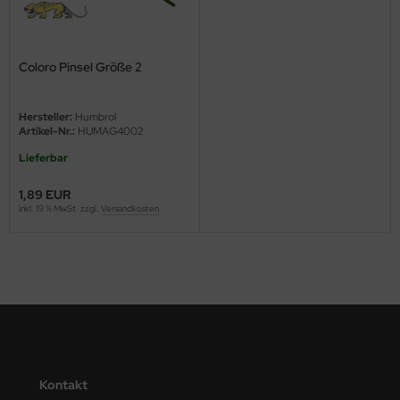
ini Model
leri
Coloro Pinsel Größe 2
ata
Hersteller:
Humbrol
Artikel-Nr.:
HUMAG4002
O Collections
Lieferbar
NETIC
1,89 EUR
inkl. 19 % MwSt. zzgl.
Versandkosten
tty Hawk Model
tare
ick
gic Factory
ASTER
Kontakt