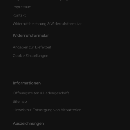
Impressum
nu-Beemax
Kontakt
nda-Hobby
Widerrufsbelehrung & Widerrufsformular
Widerrufsformular
gasus Hobbies
Angaben zur Lieferzeit
atz Nunu
Cookie Einstellungen
usmodel
ar Lights
Informationen
ntos Model
Öffnungszeiten & Ladengeschäft
vell
Sitemap
Hinweis zur Entsorgung von Altbatterien
ich.Models
Auszeichnungen
den