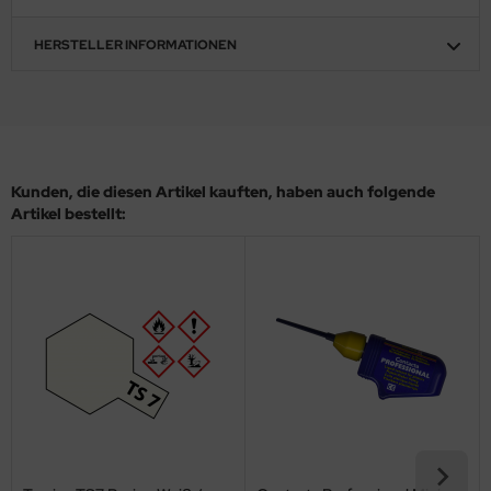
ler
HERSTELLER INFORMATIONEN
yhawk
rces of Valor / Waltersons
re Hobby
Kunden, die diesen Artikel kauften, haben auch folgende
Artikel bestellt:
eedom Model Kits
jimi
ahleri
sPatch Models
cko Models
ow2B