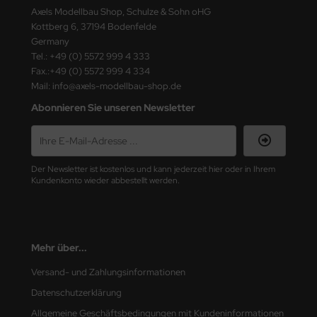
ster Box LTD
Axels Modellbau Shop, Schulze & Sohn oHG
Kottberg 6, 37194 Bodenfelde
ster Tools
Germany
Tel.: +49 (0) 5572 999 4 333
ng Model
Fax.:+49 (0) 5572 999 4 334
Mail: info@axels-modellbau-shop.de
liput
Abonnieren Sie unseren Newsletter
niArt
nicraft
Der Newsletter ist kostenlos und kann jederzeit hier oder in Ihrem
Kundenkonto wieder abbestellt werden.
rage Hobby
delcollect
Mehr über...
ebius Models
Versand- und Zahlungsinformationen
PC
Datenschutzerklärung
Allgemeine Geschäftsbedingungen mit Kundeninformationen
. Hobby / Gunze Sangyo