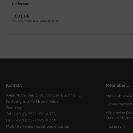
Lieferbar
ini Model
1,69 EUR
inkl. 19 % MwSt. zzgl.
Versandkosten
leri
ata
O Collections
NETIC
tty Hawk Model
Kontakt
Mehr über...
tare
Axels Modellbau Shop, Schulze & Sohn oHG
Versand- und Z
ick
Kottberg 6, 37194 Bodenfelde
Datenschutzerk
Germany
gic Factory
Allgemeine Ges
Tel.: +49 (0) 5572 999 4 333
Kundeninforma
Fax.:+49 (0) 5572 999 4 334
ASTER
Mail: info@axels-modellbau-shop.de
Impressum