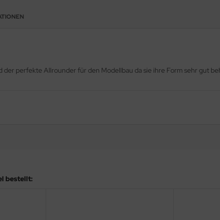
ATIONEN
d der perfekte Allrounder für den Modellbau da sie ihre Form sehr gut be
 bestellt: