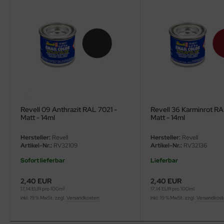
ler
yhawk
rces of Valor / Waltersons
re Hobby
eedom Model Kits
Revell 09 Anthrazit RAL 7021 -
Revell 36 Karminrot R
Matt - 14ml
Matt - 14ml
jimi
Hersteller:
Revell
Hersteller:
Revell
ahleri
Artikel-Nr.:
RV32109
Artikel-Nr.:
RV32136
Sofort lieferbar
Lieferbar
sPatch Models
2,40 EUR
2,40 EUR
cko Models
17,14 EUR pro 100ml
17,14 EUR pro 100ml
inkl. 19 % MwSt. zzgl.
Versandkosten
inkl. 19 % MwSt. zzgl.
Versandkos
ow2B