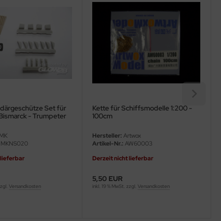
därgeschütze Set für
Kette für Schiffsmodelle 1:200 -
Bismarck - Trumpeter
100cm
200
MK
Hersteller:
Artwox
MKNS020
Artikel-Nr.:
AW60003
 lieferbar
Derzeit nicht lieferbar
5,50 EUR
zzgl.
Versandkosten
inkl. 19 % MwSt. zzgl.
Versandkosten