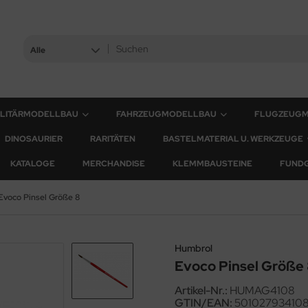
Alle
ILITÄRMODELLBAU
FAHRZEUGMODELLBAU
FLUGZEUG
DINOSAURIER
RARITÄTEN
BASTELMATERIAL U. WERKZEUGE
KATALOGE
MERCHANDISE
KLEMMBAUSTEINE
FUND
Evoco Pinsel Größe 8
Humbrol
Evoco Pinsel Größe
Artikel-Nr.:
HUMAG4108
GTIN/EAN:
50102793410