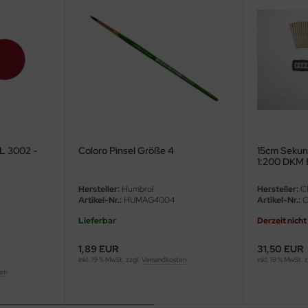
AL 3002 -
Coloro Pinsel Größe 4
15cm Sekun
1:200 DKM 
03702 - 1:
Hersteller:
Humbrol
Hersteller:
C
Artikel-Nr.:
HUMAG4004
Artikel-Nr.:
C
Lieferbar
Derzeit nicht
1,89 EUR
31,50 EUR
inkl. 19 % MwSt. zzgl.
Versandkosten
inkl. 19 % MwSt. 
ten