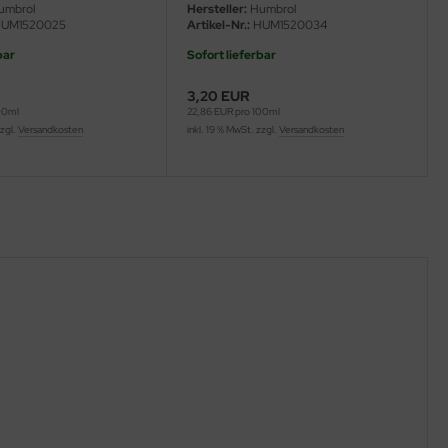
umbrol
Hersteller:
Humbrol
UM1520025
Artikel-Nr.:
HUM1520034
bar
Sofort lieferbar
3,20 EUR
00ml
22,86 EUR pro 100ml
zzgl.
Versandkosten
inkl. 19 % MwSt. zzgl.
Versandkosten