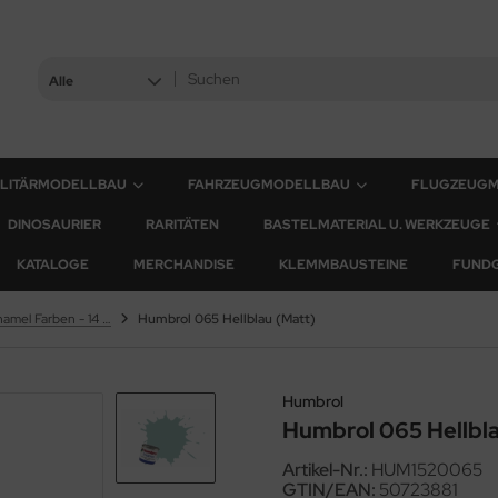
Alle
ILITÄRMODELLBAU
FAHRZEUGMODELLBAU
FLUGZEUG
DINOSAURIER
RARITÄTEN
BASTELMATERIAL U. WERKZEUGE
KATALOGE
MERCHANDISE
KLEMMBAUSTEINE
FUND
Humbrol Enamel Farben - 14 ml
Humbrol 065 Hellblau (Matt)
Humbrol
Humbrol 065 Hellbla
Artikel-Nr.:
HUM1520065
GTIN/EAN:
50723881