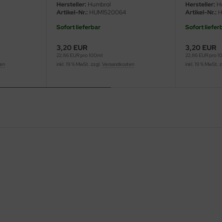
Hersteller:
Humbrol
Hersteller:
H
Artikel-Nr.:
HUM1520064
Artikel-Nr.:
H
Sofort lieferbar
Sofort liefer
3,20 EUR
3,20 EUR
22,86 EUR pro 100ml
22,86 EUR pro 1
ten
inkl. 19 % MwSt. zzgl.
Versandkosten
inkl. 19 % MwSt. 