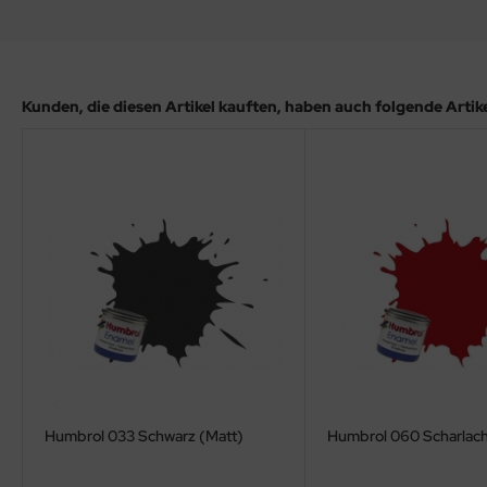
ler
yhawk
Kunden, die diesen Artikel kauften, haben auch folgende Artikel
rces of Valor / Waltersons
re Hobby
eedom Model Kits
jimi
ahleri
sPatch Models
cko Models
Humbrol 033 Schwarz (Matt)
Humbrol 060 Scharlach
ow2B