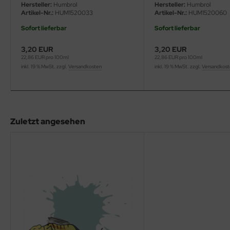
eat Wall Hobby
Hersteller:
Humbrol
Hersteller:
Humbrol
Artikel-Nr.:
HUM1520033
Artikel-Nr.:
HUM1520060
segawa
Sofort lieferbar
Sofort lieferbar
ller
3,20 EUR
3,20 EUR
22,86 EUR pro 100ml
22,86 EUR pro 100ml
inkl. 19 % MwSt. zzgl.
Versandkosten
inkl. 19 % MwSt. zzgl.
Versandkos
 Models
bby 2000
bby Boss
Zuletzt angesehen
bby Craft
mbrol
LOVE KIT
G Models
M