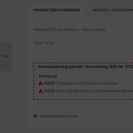
PRODUKTBESCHREIBUNG
HERSTELLER INFORM
e Field Model 1:35
rson Modelsport
bre Model - 1:35
assy Hobby
Hellblau 065
von Humbrol - Matt, Enamel
ar Art / Glow 2B 1:35
MK
Inhalt: 14 ml
nstige Hersteller
eatex
kom 1:35
s Werk
Kennzeichnung gemäß Verordnung (EG) Nr. 12
miya 1:35
Achtung
luxe Materials
H226
Flüssigkeit und Dampf entzündbar.
under Model 1:35
ODELKITS
H336
Kann Schläfrigkeit und Benommenheit ve
umpeter 1:35
agon Models
ezda 1:35
uard
Artikeldatenblatt drucken
behör Maßstab 1:35
ergreen Scale Models