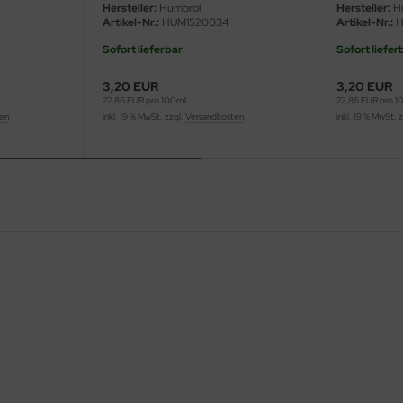
Hersteller:
Humbrol
Hersteller:
H
Artikel-Nr.:
HUM1520034
Artikel-Nr.:
H
Sofort lieferbar
Sofort liefer
3,20 EUR
3,20 EUR
22,86 EUR pro 100ml
22,86 EUR pro 1
ten
inkl. 19 % MwSt. zzgl.
Versandkosten
inkl. 19 % MwSt. 