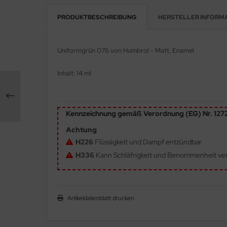
PRODUKTBESCHREIBUNG
HERSTELLER INFORM
e Field Model 1:35
rson Modelsport
bre Model - 1:35
assy Hobby
Uniformgrün 076
von Humbrol - Matt, Enamel
ar Art / Glow 2B 1:35
MK
Inhalt: 14 ml
nstige Hersteller
eatex
kom 1:35
s Werk
Kennzeichnung gemäß Verordnung (EG) Nr. 12
miya 1:35
Achtung
luxe Materials
H226
Flüssigkeit und Dampf entzündbar.
under Model 1:35
ODELKITS
H336
Kann Schläfrigkeit und Benommenheit ve
umpeter 1:35
agon Models
ezda 1:35
uard
Artikeldatenblatt drucken
behör Maßstab 1:35
ergreen Scale Models