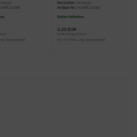
umbrol
Hersteller:
Humbrol
UM1520098
Artikel-Nr.:
HUM1520060
bar
Sofort lieferbar
3,20 EUR
00ml
22,86 EUR pro 100ml
zzgl.
Versandkosten
inkl. 19 % MwSt. zzgl.
Versandkosten