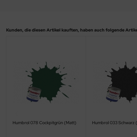
ler
yhawk
Kunden, die diesen Artikel kauften, haben auch folgende Artikel
rces of Valor / Waltersons
re Hobby
eedom Model Kits
jimi
ahleri
sPatch Models
cko Models
Humbrol 078 Cockpitgrün (Matt)
Humbrol 033 Schwarz 
ow2B