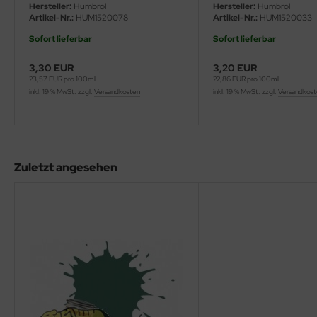
eat Wall Hobby
Hersteller:
Humbrol
Hersteller:
Humbrol
Artikel-Nr.:
HUM1520078
Artikel-Nr.:
HUM1520033
segawa
Sofort lieferbar
Sofort lieferbar
ller
3,30 EUR
3,20 EUR
23,57 EUR pro 100ml
22,86 EUR pro 100ml
inkl. 19 % MwSt. zzgl.
Versandkosten
inkl. 19 % MwSt. zzgl.
Versandkos
 Models
bby 2000
bby Boss
Zuletzt angesehen
bby Craft
mbrol
LOVE KIT
G Models
M