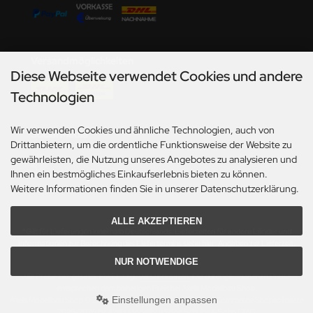
undermodel
ger Model
Versandmöglichkeiten
umpeter
Diese Webseite verwendet Cookies und andere
lejo
Technologien
spid Models
Wir verwenden Cookies und ähnliche Technologien, auch von
Social Media
Drittanbietern, um die ordentliche Funktionsweise der Website zu
ezda
gewährleisten, die Nutzung unseres Angebotes zu analysieren und
Ihnen ein bestmögliches Einkaufserlebnis bieten zu können.
Weitere Informationen finden Sie in unserer Datenschutzerklärung.
ALLE AKZEPTIEREN
*Gilt für Lieferungen innerhalb Deutschlands. Lieferzeiten für andere Länder und
Informationen zur Berechnung des Liefertermins siehe hier:
Angaben zur Lieferzeit.
NUR NOTWENDIGE
Alle Preise inkl. gesetzl. MwSt. zzgl.
Versandkosten
. Die durchgestrichenen Preise
entsprechen dem bisherigen Preis bei Axels Modellbau Shop.
Einstellungen anpassen
Axels Modellbau Shop © 2026 | Template based on modified eCommerce Shopsoftware
2025-2026 by Axel's Modellbau Shop Schulze & Sohn OHG