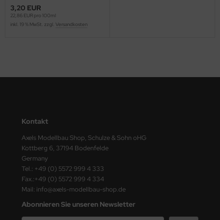
ster Box LTD
3,20 EUR
22,86 EUR pro 100ml
inkl. 19 % MwSt. zzgl.
Versandkosten
ster Tools
ng Model
liput
niArt
nicraft
Kontakt
rage Hobby
Axels Modellbau Shop, Schulze & Sohn oHG
Kottberg 6, 37194 Bodenfelde
delcollect
Germany
Tel.: +49 (0) 5572 999 4 333
ebius Models
Fax.:+49 (0) 5572 999 4 334
Mail: info@axels-modellbau-shop.de
PC
Abonnieren Sie unseren Newsletter
. Hobby / Gunze Sangyo