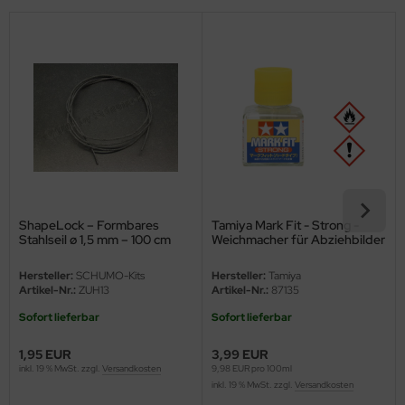
eat Wall Hobby
segawa
ller
 Models
bby 2000
bby Boss
ShapeLock – Formbares
Tamiya Mark Fit - Strong -
bby Craft
Stahlseil ø 1,5 mm – 100 cm
Weichmacher für Abziehbilder
- 40ml
Hersteller:
SCHUMO-Kits
Hersteller:
Tamiya
mbrol
Artikel-Nr.:
ZUH13
Artikel-Nr.:
87135
LOVE KIT
Sofort lieferbar
Sofort lieferbar
1,95 EUR
3,99 EUR
G Models
inkl. 19 % MwSt. zzgl.
Versandkosten
9,98 EUR pro 100ml
inkl. 19 % MwSt. zzgl.
Versandkosten
M