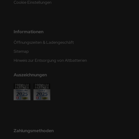
Cookie Einstellungen
e Field Model
bre Model
Informationen
HUMO-Kits
Öffnungszeiten & Ladengeschäft
unkmodels
Sitemap
ar Art
Hinweis zur Entsorgung von Altbatterien
ecial Hobby
Auszeichnungen
ar-Decals
yata
kom
miya
Zahlungsmethoden