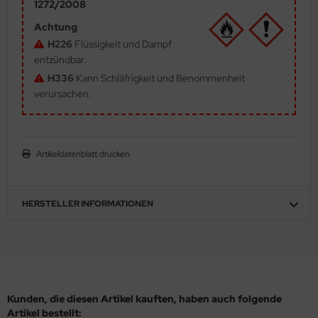
1272/2008
ler
Achtung
H226
Flüssigkeit und Dampf
yhawk
entzündbar.
H336
Kann Schläfrigkeit und Benommenheit
rces of Valor / Waltersons
verursachen.
re Hobby
eedom Model Kits
Artikeldatenblatt drucken
jimi
ahleri
HERSTELLER INFORMATIONEN
sPatch Models
cko Models
ow2B
Kunden, die diesen Artikel kauften, haben auch folgende
Artikel bestellt: