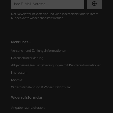
nu-Beemax
Der Newsletter ist kostenlos und kann jederzeit hier oder in Ihrem
Kundenkonto wieder abbestellt werden.
nda-Hobby
gasus Hobbies
Mehr über...
atz Nunu
Versand- und Zahlungsinformationen
usmodel
Datenschutzerklärung
ar Lights
Allgemeine Geschäftsbedingungen mit Kundeninformationen
Impressum
ntos Model
Kontakt
vell
Widerrufsbelehrung & Widerrufsformular
ich.Models
Widerrufsformular
den
Angaben zur Lieferzeit