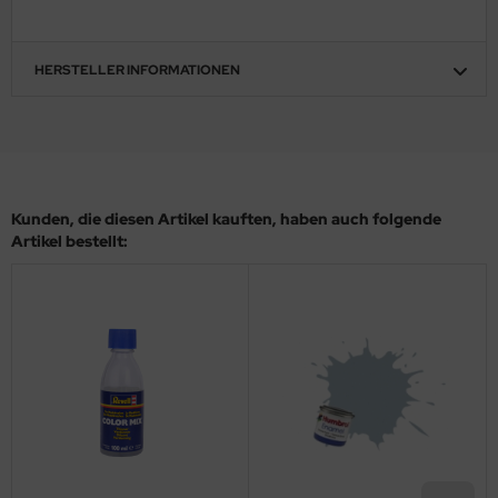
eat Wall Hobby
segawa
HERSTELLER INFORMATIONEN
ller
 Models
bby 2000
Kunden, die diesen Artikel kauften, haben auch folgende
Artikel bestellt:
bby Boss
bby Craft
mbrol
LOVE KIT
G Models
M