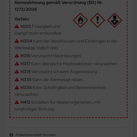
Kennzeichnung gemäß Verordnung (EG) Nr.
ler
1272/2008
Gefahr
yhawk
H225
Flüssigkeit und
Dampf leicht entzündbar.
rces of Valor / Waltersons
H304
Kann bei Verschlucken und Eindringen in die
re Hobby
Atemwege tödlich sein.
H315
Verursacht Hautreizungen.
eedom Model Kits
H317
Kann allergische Hautreaktionen verursachen.
H319
Verursacht schwere Augenreizung.
jimi
H335
Kann die Atemwege reizen.
ahleri
H336
Kann Schläfrigkeit und Benommenheit
verursachen.
sPatch Models
H412
Schädlich für Wasserorganismen, mit
langfristiger Wirkung.
cko Models
ow2B
Artikeldatenblatt drucken