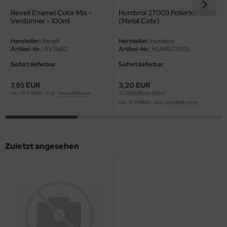
Revell Enamel Color Mix -
Humbrol 27003 Polierter Stahl
ini Model
Verdünner - 100ml
(Metal Cote)
leri
Hersteller:
Revell
Hersteller:
Humbrol
Artikel-Nr.:
RV39612
Artikel-Nr.:
HUM1527003
ata
Sofort lieferbar
Sofort lieferbar
O Collections
7,95 EUR
3,20 EUR
inkl. 19 % MwSt. zzgl.
Versandkosten
22,86 EUR pro 100ml
NETIC
inkl. 19 % MwSt. zzgl.
Versandkosten
tty Hawk Model
Zuletzt angesehen
tare
ick
gic Factory
ASTER