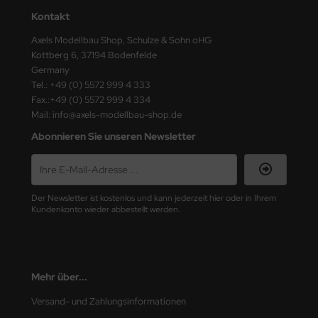
Kontakt
nu-Beemax
Axels Modellbau Shop, Schulze & Sohn oHG
Kottberg 6, 37194 Bodenfelde
nda-Hobby
Germany
Tel.: +49 (0) 5572 999 4 333
gasus Hobbies
Fax.:+49 (0) 5572 999 4 334
Mail: info@axels-modellbau-shop.de
atz Nunu
Abonnieren Sie unseren Newsletter
usmodel
ar Lights
Der Newsletter ist kostenlos und kann jederzeit hier oder in Ihrem
Kundenkonto wieder abbestellt werden.
ntos Model
vell
ich.Models
Mehr über...
Versand- und Zahlungsinformationen
den