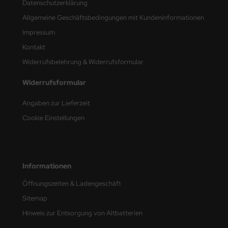
Datenschutzerklärung
e Field Model
Allgemeine Geschäftsbedingungen mit Kundeninformationen
bre Model
Impressum
Kontakt
HUMO-Kits
Widerrufsbelehrung & Widerrufsformular
unkmodels
Widerrufsformular
ar Art
Angaben zur Lieferzeit
Cookie Einstellungen
ecial Hobby
ar-Decals
yata
Informationen
Öffnungszeiten & Ladengeschäft
kom
Sitemap
miya
Hinweis zur Entsorgung von Altbatterien