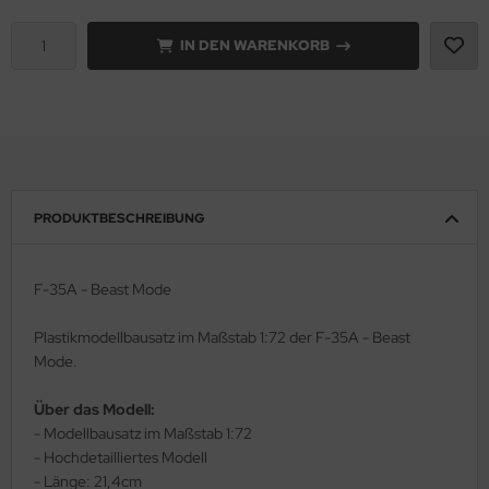
e Field Model 1:35
IN DEN WARENKORB
rson Modelsport
bre Model - 1:35
assy Hobby
ar Art / Glow 2B 1:35
MK
nstige Hersteller
eatex
PRODUKTBESCHREIBUNG
kom 1:35
s Werk
miya 1:35
luxe Materials
F-35A - Beast Mode
under Model 1:35
ODELKITS
Plastikmodellbausatz im Maßstab 1:72 der F-35A - Beast
Mode.
umpeter 1:35
agon Models
Über das Modell:
ezda 1:35
uard
- Modellbausatz im Maßstab 1:72
- Hochdetailliertes Modell
behör Maßstab 1:35
ergreen Scale Models
- Länge: 21,4cm