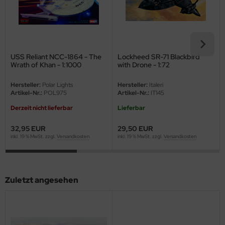
eat Wall Hobby
segawa
ller
USS Reliant NCC-1864 - The
Lockheed SR-71 Blackbird
Wrath of Khan - 1:1000
with Drone - 1:72
 Models
Hersteller:
Polar Lights
Hersteller:
Italeri
bby 2000
Artikel-Nr.:
POL975
Artikel-Nr.:
IT145
Derzeit nicht lieferbar
Lieferbar
bby Boss
32,95 EUR
29,50 EUR
bby Craft
inkl. 19 % MwSt. zzgl.
Versandkosten
inkl. 19 % MwSt. zzgl.
Versandkosten
mbrol
LOVE KIT
Zuletzt angesehen
G Models
M