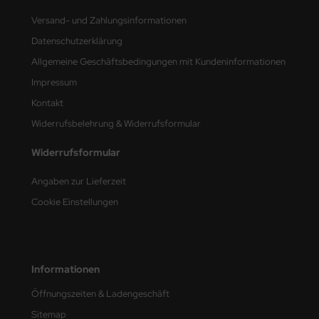
Versand- und Zahlungsinformationen
nu-Beemax
Datenschutzerklärung
nda-Hobby
Allgemeine Geschäftsbedingungen mit Kundeninformationen
Impressum
gasus Hobbies
Kontakt
atz Nunu
Widerrufsbelehrung & Widerrufsformular
usmodel
Widerrufsformular
ar Lights
Angaben zur Lieferzeit
Cookie Einstellungen
ntos Model
vell
Informationen
ich.Models
Öffnungszeiten & Ladengeschäft
den
Sitemap