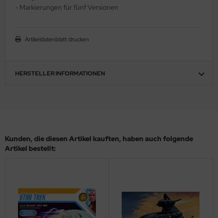
- Markierungen für fünf Versionen
ler
yhawk
Artikeldatenblatt drucken
rces of Valor / Waltersons
HERSTELLER INFORMATIONEN
re Hobby
eedom Model Kits
jimi
ahleri
Kunden, die diesen Artikel kauften, haben auch folgende
Artikel bestellt:
sPatch Models
cko Models
ow2B