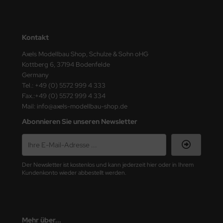
ster Box LTD
ster Tools
Kontakt
ng Model
Axels Modellbau Shop, Schulze & Sohn oHG
Kottberg 6, 37194 Bodenfelde
liput
Germany
Tel.: +49 (0) 5572 999 4 333
niArt
Fax.:+49 (0) 5572 999 4 334
Mail: info@axels-modellbau-shop.de
nicraft
Abonnieren Sie unseren Newsletter
rage Hobby
delcollect
Der Newsletter ist kostenlos und kann jederzeit hier oder in Ihrem
Kundenkonto wieder abbestellt werden.
ebius Models
PC
Mehr über...
. Hobby / Gunze Sangyo