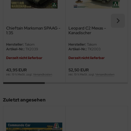
eat Wall Hobby
segawa
ller
Chieftain Marksman SPAAG -
Leopard C2 Mexas -
1:35
Kanadischer
Hauptkampfpanzer - 1:35
 Models
Hersteller:
Takom
Hersteller:
Takom
Artikel-Nr.:
TK2039
Artikel-Nr.:
TK2003
bby 2000
Derzeit nicht lieferbar
Derzeit nicht lieferbar
bby Boss
43,95 EUR
52,50 EUR
inkl. 19 % MwSt. zzgl.
Versandkosten
inkl. 19 % MwSt. zzgl.
Versandkosten
bby Craft
mbrol
Zuletzt angesehen
LOVE KIT
G Models
M