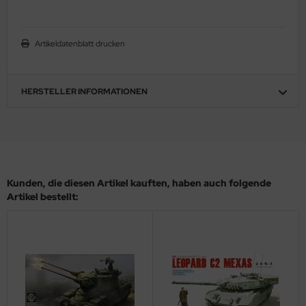
ler
Artikeldatenblatt drucken
yhawk
rces of Valor / Waltersons
HERSTELLER INFORMATIONEN
re Hobby
eedom Model Kits
jimi
Kunden, die diesen Artikel kauften, haben auch folgende
ahleri
Artikel bestellt:
sPatch Models
cko Models
ow2B