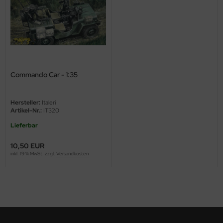
ini Model
leri
ata
Commando Car - 1:35
O Collections
NETIC
Hersteller:
Italeri
Artikel-Nr.:
IT320
tty Hawk Model
Lieferbar
tare
10,50 EUR
inkl. 19 % MwSt. zzgl.
Versandkosten
ick
gic Factory
ASTER