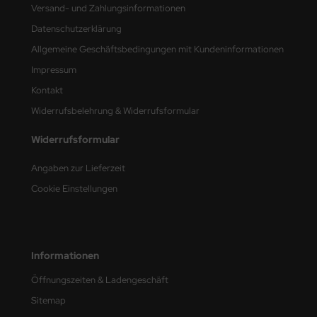
Versand- und Zahlungsinformationen
nu-Beemax
Datenschutzerklärung
Allgemeine Geschäftsbedingungen mit Kundeninformationen
nda-Hobby
Impressum
gasus Hobbies
Kontakt
Widerrufsbelehrung & Widerrufsformular
atz Nunu
Widerrufsformular
usmodel
Angaben zur Lieferzeit
ar Lights
Cookie Einstellungen
ntos Model
vell
Informationen
ich.Models
Öffnungszeiten & Ladengeschäft
Sitemap
den