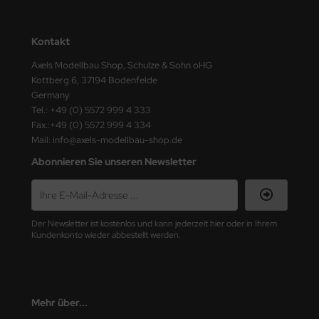
ster Box LTD
ster Tools
Kontakt
Axels Modellbau Shop, Schulze & Sohn oHG
ng Model
Kottberg 6, 37194 Bodenfelde
Germany
liput
Tel.: +49 (0) 5572 999 4 333
Fax.:+49 (0) 5572 999 4 334
niArt
Mail: info@axels-modellbau-shop.de
Abonnieren Sie unseren Newsletter
nicraft
rage Hobby
delcollect
Der Newsletter ist kostenlos und kann jederzeit hier oder in Ihrem
Kundenkonto wieder abbestellt werden.
ebius Models
PC
Mehr über...
. Hobby / Gunze Sangyo