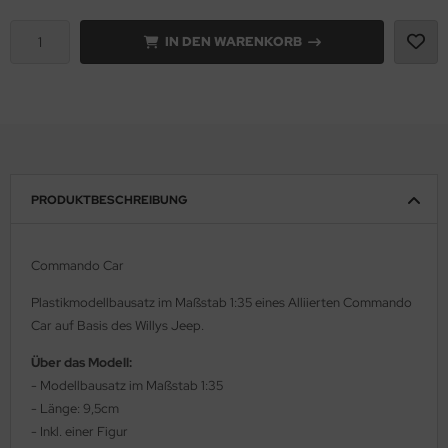
IN DEN WARENKORB
rson Modelsport
assy Hobby
MK
eatex
PRODUKTBESCHREIBUNG
s Werk
luxe Materials
Commando Car
ODELKITS
Plastikmodellbausatz im Maßstab 1:35 eines Alliierten Commando
Car auf Basis des Willys Jeep.
agon Models
Über das Modell:
- Modellbausatz im Maßstab 1:35
uard
- Länge: 9,5cm
ergreen Scale Models
- Inkl. einer Figur