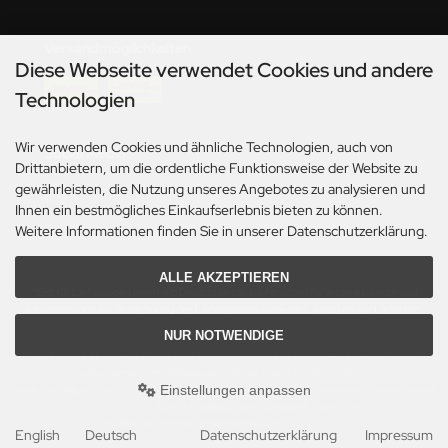
undermodel
umpeter
Versandmöglichkeiten
Diese Webseite verwendet Cookies und andere
lejo
Technologien
spid Models
Wir verwenden Cookies und ähnliche Technologien, auch von
Social Media
Drittanbietern, um die ordentliche Funktionsweise der Website zu
ezda
gewährleisten, die Nutzung unseres Angebotes zu analysieren und
Ihnen ein bestmögliches Einkaufserlebnis bieten zu können.
Weitere Informationen finden Sie in unserer Datenschutzerklärung.
ALLE AKZEPTIEREN
*Gilt für Lieferungen innerhalb Deutschlands. Lieferzeiten für andere Länder und
Informationen zur Berechnung des Liefertermins siehe hier:
Angaben zur Lieferzeit.
NUR NOTWENDIGE
Alle Preise inkl. gesetzl. MwSt. zzgl.
Versandkosten
. Die durchgestrichenen Preise
entsprechen dem bisherigen Preis bei Axels Modellbau Shop.
Einstellungen anpassen
Axels Modellbau Shop © 2026 | Template based on modified eCommerce Shopsoftware
2025-2026 by Axel's Modellbau Shop Schulze & Sohn OHG
mod
ified eCommerce Shopsoftware © 2009-2026
English
Deutsch
Datenschutzerklärung
Impressum