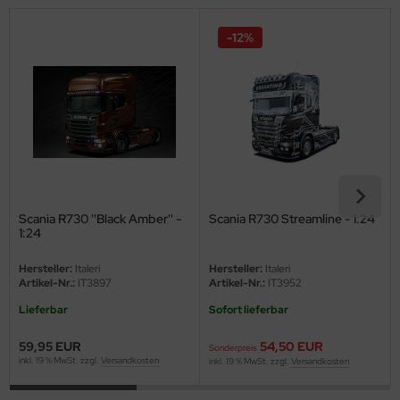
eat Wall Hobby
-12%
segawa
ller
 Models
bby 2000
bby Boss
Scania R730 ''Black Amber'' -
Scania R730 Streamline - 1:24
1:24
bby Craft
Hersteller:
Italeri
Hersteller:
Italeri
mbrol
Artikel-Nr.:
IT3897
Artikel-Nr.:
IT3952
Lieferbar
Sofort lieferbar
LOVE KIT
59,95 EUR
54,50 EUR
Sonderpreis
G Models
inkl. 19 % MwSt. zzgl.
Versandkosten
inkl. 19 % MwSt. zzgl.
Versandkosten
M