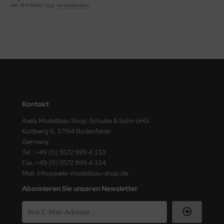
inkl. 19 % MwSt. zzgl.
Versandkosten
ster Box LTD
ster Tools
ng Model
liput
niArt
Kontakt
nicraft
Axels Modellbau Shop, Schulze & Sohn oHG
Kottberg 6, 37194 Bodenfelde
rage Hobby
Germany
Tel.: +49 (0) 5572 999 4 333
delcollect
Fax.:+49 (0) 5572 999 4 334
Mail: info@axels-modellbau-shop.de
ebius Models
Abonnieren Sie unseren Newsletter
PC
. Hobby / Gunze Sangyo