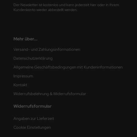
Der Newsletter ist kostenlos und kann jederzeit hier oder in Ihrem
Kundenkonto wieder abbestellt werden.
nu-Beemax
nda-Hobby
gasus Hobbies
Mehr über...
Versand- und Zahlungsinformationen
atz Nunu
Datenschutzerklärung
usmodel
Allgemeine Geschäftsbedingungen mit Kundeninformationen
Impressum
ar Lights
Kontakt
ntos Model
Widerrufsbelehrung & Widerrufsformular
vell
Widerrufsformular
ich.Models
Angaben zur Lieferzeit
Cookie Einstellungen
den