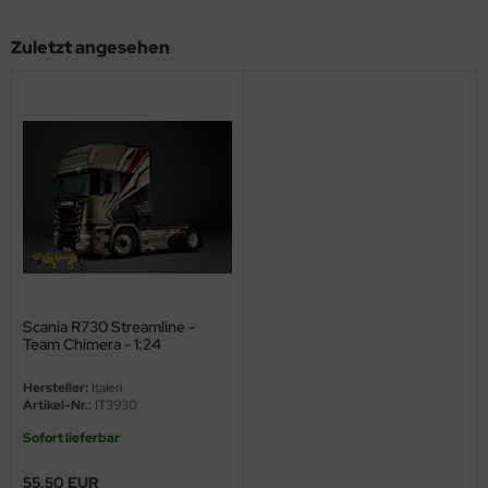
ini Model
Zuletzt angesehen
leri
ata
O Collections
NETIC
tty Hawk Model
tare
Scania R730 Streamline -
Team Chimera - 1:24
ick
Hersteller:
Italeri
Artikel-Nr.:
IT3930
gic Factory
Sofort lieferbar
ASTER
55,50 EUR