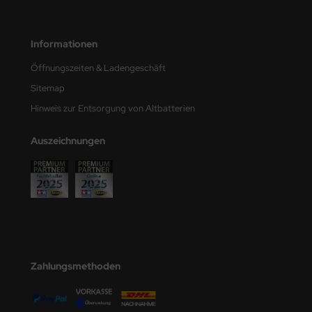
e Field Model
Informationen
bre Model
Öffnungszeiten & Ladengeschäft
HUMO-Kits
Sitemap
unkmodels
Hinweis zur Entsorgung von Altbatterien
ar Art
Auszeichnungen
ecial Hobby
ar-Decals
yata
kom
Zahlungsmethoden
miya