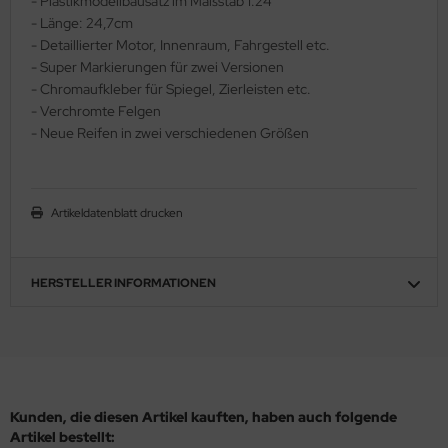
- Plastikmodellbausatz im Maßstab 1:24
- Länge: 24,7cm
ler
- Detaillierter Motor, Innenraum, Fahrgestell etc.
- Super Markierungen für zwei Versionen
yhawk
- Chromaufkleber für Spiegel, Zierleisten etc.
rces of Valor / Waltersons
- Verchromte Felgen
- Neue Reifen in zwei verschiedenen Größen
re Hobby
eedom Model Kits
Artikeldatenblatt drucken
jimi
ahleri
HERSTELLER INFORMATIONEN
sPatch Models
cko Models
ow2B
Kunden, die diesen Artikel kauften, haben auch folgende
Artikel bestellt: