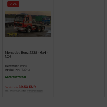
-17%
ini Model
leri
ata
O Collections
NETIC
Mercedes Benz 2238 - 6x4 -
1:24
tty Hawk Model
Hersteller:
Italeri
tare
Artikel-Nr.:
IT3943
Sofort lieferbar
ick
39,50 EUR
Sonderpreis
gic Factory
inkl. 19 % MwSt. zzgl.
Versandkosten
ASTER