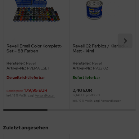
eat Wall Hobby
segawa
ller
 Models
Revell Email Color Komplett-
Revell 02 Farblos / Klarlack -
Set – 88 Farben
Matt - 14ml
bby 2000
Hersteller:
Revell
Hersteller:
Revell
Artikel-Nr.:
RVEMAILSET
Artikel-Nr.:
RV32102
bby Boss
Derzeit nicht lieferbar
Sofort lieferbar
bby Craft
179,95 EUR
2,40 EUR
Sonderpreis
mbrol
17,14 EUR pro 100ml
inkl. 19 % MwSt. zzgl.
Versandkosten
inkl. 19 % MwSt. zzgl.
Versandkosten
LOVE KIT
G Models
Zuletzt angesehen
M