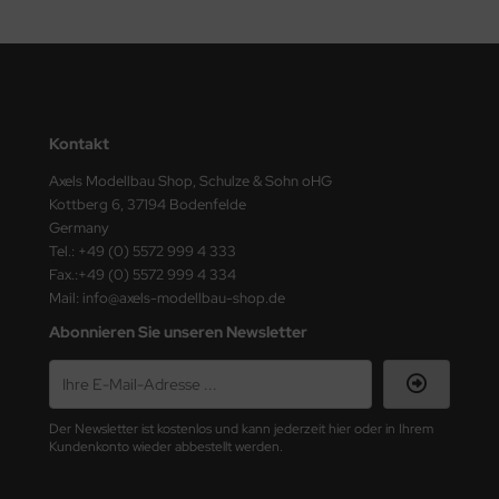
ster Box LTD
ster Tools
ng Model
Kontakt
liput
Axels Modellbau Shop, Schulze & Sohn oHG
Kottberg 6, 37194 Bodenfelde
niArt
Germany
Tel.: +49 (0) 5572 999 4 333
nicraft
Fax.:+49 (0) 5572 999 4 334
Mail: info@axels-modellbau-shop.de
rage Hobby
Abonnieren Sie unseren Newsletter
delcollect
ebius Models
Der Newsletter ist kostenlos und kann jederzeit hier oder in Ihrem
PC
Kundenkonto wieder abbestellt werden.
. Hobby / Gunze Sangyo