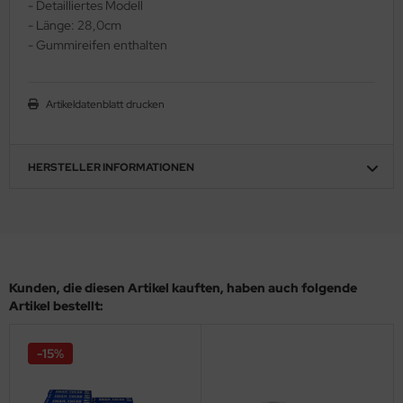
- Detailliertes Modell
ler
- Länge: 28,0cm
- Gummireifen enthalten
yhawk
rces of Valor / Waltersons
Artikeldatenblatt drucken
re Hobby
HERSTELLER INFORMATIONEN
eedom Model Kits
jimi
ahleri
Kunden, die diesen Artikel kauften, haben auch folgende
sPatch Models
Artikel bestellt:
cko Models
-15%
ow2B