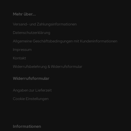
nu-Beemax
Mehr über...
nda-Hobby
Versand- und Zahlungsinformationen
Datenschutzerklärung
gasus Hobbies
Allgemeine Geschäftsbedingungen mit Kundeninformationen
atz Nunu
Impressum
Kontakt
usmodel
Widerrufsbelehrung & Widerrufsformular
ar Lights
Widerrufsformular
ntos Model
Angaben zur Lieferzeit
Cookie Einstellungen
vell
ich.Models
den
Informationen