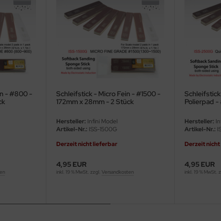
in - #800 -
Schleifstick - Micro Fein - #1500 -
Schleifstic
ck
172mm x 28mm - 2 Stück
Polierpad 
28mm - 2 S
Hersteller:
Infini Model
Hersteller:
In
Artikel-Nr.:
ISS-1500G
Artikel-Nr.:
I
Derzeit nicht lieferbar
Derzeit nicht
4,95 EUR
4,95 EUR
ten
inkl. 19 % MwSt. zzgl.
Versandkosten
inkl. 19 % MwSt. 