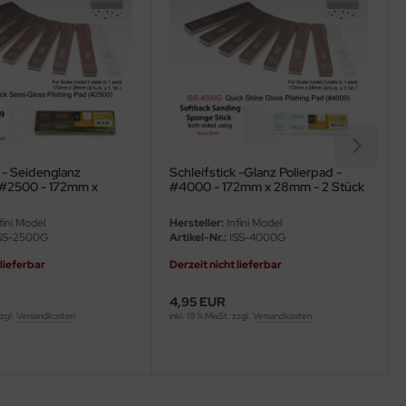
k - Seidenglanz
Schleifstick -Glanz Polierpad -
- #2500 - 172mm x
#4000 - 172mm x 28mm - 2 Stück
tück
fini Model
Hersteller:
Infini Model
SS-2500G
Artikel-Nr.:
ISS-4000G
 lieferbar
Derzeit nicht lieferbar
4,95 EUR
zzgl.
Versandkosten
inkl. 19 % MwSt. zzgl.
Versandkosten