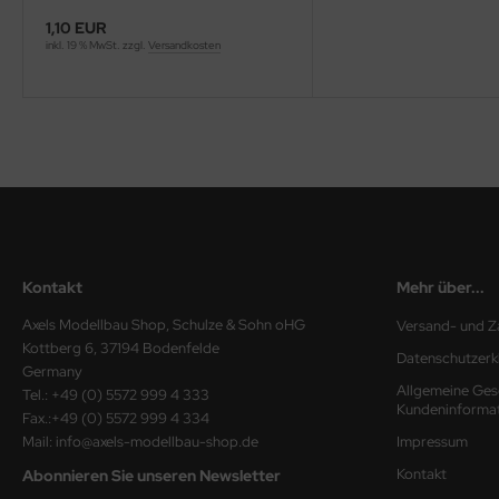
1,10 EUR
ini Model
inkl. 19 % MwSt. zzgl.
Versandkosten
leri
ata
O Collections
NETIC
tty Hawk Model
Kontakt
Mehr über...
tare
Axels Modellbau Shop, Schulze & Sohn oHG
Versand- und Z
Kottberg 6, 37194 Bodenfelde
Datenschutzerk
ick
Germany
Allgemeine Ges
Tel.: +49 (0) 5572 999 4 333
Kundeninforma
gic Factory
Fax.:+49 (0) 5572 999 4 334
Mail: info@axels-modellbau-shop.de
Impressum
ASTER
Kontakt
Abonnieren Sie unseren Newsletter