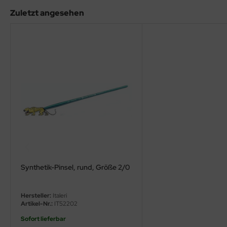
eat Wall Hobby
Zuletzt angesehen
segawa
ller
 Models
bby 2000
bby Boss
bby Craft
mbrol
Synthetik-Pinsel, rund, Größe 2/0
LOVE KIT
Hersteller:
Italeri
G Models
Artikel-Nr.:
IT52202
Sofort lieferbar
M