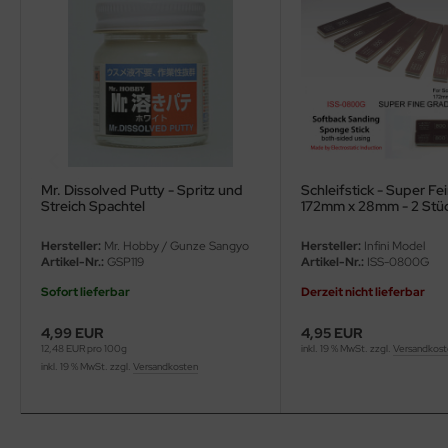
ler
yhawk
rces of Valor / Waltersons
re Hobby
Mr. Dissolved Putty - Spritz und
Schleifstick - Super Fe
eedom Model Kits
Streich Spachtel
172mm x 28mm - 2 Stü
jimi
Hersteller:
Mr. Hobby / Gunze Sangyo
Hersteller:
Infini Model
Artikel-Nr.:
GSP119
Artikel-Nr.:
ISS-0800G
ahleri
Sofort lieferbar
Derzeit nicht lieferbar
sPatch Models
4,99 EUR
4,95 EUR
12,48 EUR pro 100g
inkl. 19 % MwSt. zzgl.
Versandkos
cko Models
inkl. 19 % MwSt. zzgl.
Versandkosten
ow2B