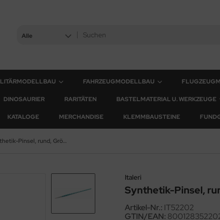
Alle
ILITÄRMODELLBAU
FAHRZEUGMODELLBAU
FLUGZEUG
DINOSAURIER
RARITÄTEN
BASTELMATERIAL U. WERKZEUGE
KATALOGE
MERCHANDISE
KLEMMBAUSTEINE
FUND
Synthetik-Pinsel, rund, Größe 2/0
Italeri
Synthetik-Pinsel, r
Artikel-Nr.:
IT52202
GTIN/EAN:
80012835220