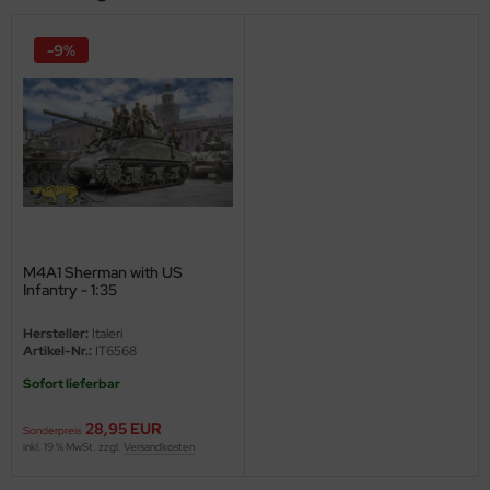
ini Model
-9%
leri
ata
O Collections
NETIC
tty Hawk Model
M4A1 Sherman with US
Infantry - 1:35
tare
Hersteller:
Italeri
Artikel-Nr.:
IT6568
ick
Sofort lieferbar
gic Factory
28,95 EUR
Sonderpreis
inkl. 19 % MwSt. zzgl.
Versandkosten
ASTER