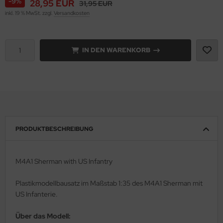
-9%
28,95 EUR
31,95 EUR
inkl. 19 % MwSt. zzgl.
Versandkosten
rson Modelsport
assy Hobby
IN DEN WARENKORB
MK
eatex
s Werk
luxe Materials
PRODUKTBESCHREIBUNG
ODELKITS
M4A1 Sherman with US Infantry
agon Models
Plastikmodellbausatz im Maßstab 1:35 des M4A1 Sherman mit
uard
US Infanterie.
ergreen Scale Models
Über das Modell: