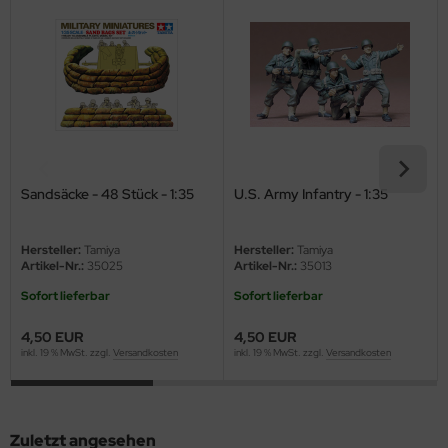
eat Wall Hobby
segawa
ller
 Models
bby 2000
Sandsäcke - 48 Stück - 1:35
U.S. Army Infantry - 1:35
bby Boss
Hersteller:
Tamiya
Hersteller:
Tamiya
bby Craft
Artikel-Nr.:
35025
Artikel-Nr.:
35013
Sofort lieferbar
Sofort lieferbar
mbrol
4,50 EUR
4,50 EUR
LOVE KIT
inkl. 19 % MwSt. zzgl.
Versandkosten
inkl. 19 % MwSt. zzgl.
Versandkosten
G Models
M
Zuletzt angesehen