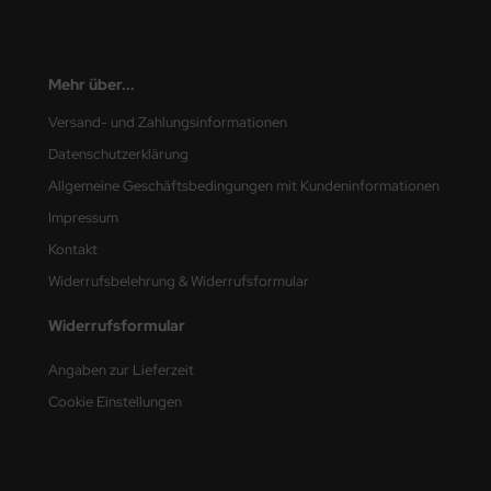
nu-Beemax
Mehr über...
nda-Hobby
Versand- und Zahlungsinformationen
gasus Hobbies
Datenschutzerklärung
atz Nunu
Allgemeine Geschäftsbedingungen mit Kundeninformationen
Impressum
usmodel
Kontakt
ar Lights
Widerrufsbelehrung & Widerrufsformular
ntos Model
Widerrufsformular
Angaben zur Lieferzeit
vell
Cookie Einstellungen
ich.Models
den