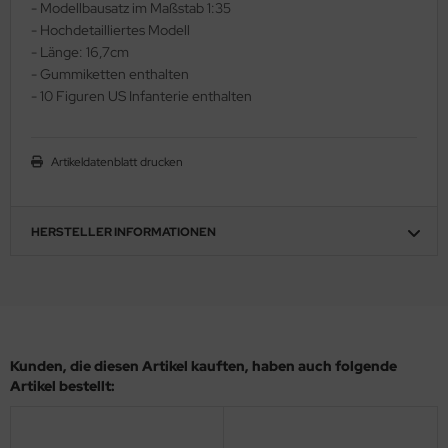
- Modellbausatz im Maßstab 1:35
ler
- Hochdetailliertes Modell
- Länge: 16,7cm
yhawk
- Gummiketten enthalten
- 10 Figuren US Infanterie enthalten
rces of Valor / Waltersons
re Hobby
Artikeldatenblatt drucken
eedom Model Kits
HERSTELLER INFORMATIONEN
jimi
ahleri
sPatch Models
Kunden, die diesen Artikel kauften, haben auch folgende
cko Models
Artikel bestellt:
ow2B