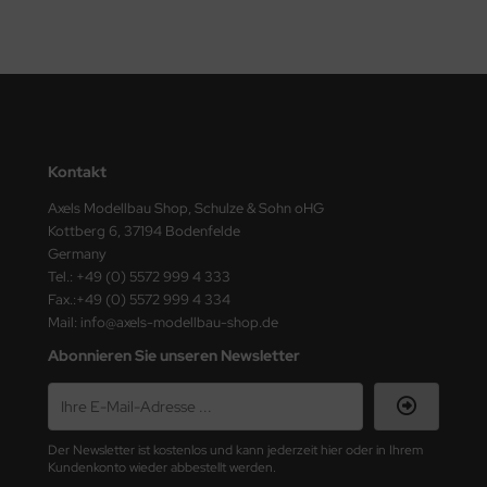
ster Box LTD
ster Tools
ng Model
liput
Kontakt
niArt
Axels Modellbau Shop, Schulze & Sohn oHG
Kottberg 6, 37194 Bodenfelde
nicraft
Germany
Tel.: +49 (0) 5572 999 4 333
rage Hobby
Fax.:+49 (0) 5572 999 4 334
Mail: info@axels-modellbau-shop.de
delcollect
Abonnieren Sie unseren Newsletter
ebius Models
PC
Der Newsletter ist kostenlos und kann jederzeit hier oder in Ihrem
Kundenkonto wieder abbestellt werden.
. Hobby / Gunze Sangyo