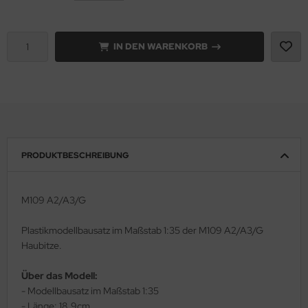
rson Modelsport
IN DEN WARENKORB
assy Hobby
MK
eatex
s Werk
PRODUKTBESCHREIBUNG
luxe Materials
M109 A2/A3/G
ODELKITS
Plastikmodellbausatz im Maßstab 1:35 der M109 A2/A3/G
agon Models
Haubitze.
uard
Über das Modell:
- Modellbausatz im Maßstab 1:35
ergreen Scale Models
- Länge: 18,9cm