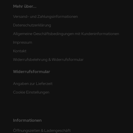
Mehr über...
nu-Beemax
Versand- und Zahlungsinformationen
nda-Hobby
Datenschutzerklärung
Allgemeine Geschäftsbedingungen mit Kundeninformationen
gasus Hobbies
Impressum
atz Nunu
Kontakt
Widerrufsbelehrung & Widerrufsformular
usmodel
Widerrufsformular
ar Lights
Angaben zur Lieferzeit
ntos Model
Cookie Einstellungen
vell
ich.Models
Informationen
den
Öffnungszeiten & Ladengeschäft