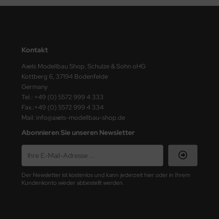
ster Box LTD
ster Tools
ng Model
Kontakt
Axels Modellbau Shop, Schulze & Sohn oHG
liput
Kottberg 6, 37194 Bodenfelde
Germany
niArt
Tel.: +49 (0) 5572 999 4 333
Fax.:+49 (0) 5572 999 4 334
nicraft
Mail: info@axels-modellbau-shop.de
Abonnieren Sie unseren Newsletter
rage Hobby
delcollect
ebius Models
Der Newsletter ist kostenlos und kann jederzeit hier oder in Ihrem
Kundenkonto wieder abbestellt werden.
PC
. Hobby / Gunze Sangyo