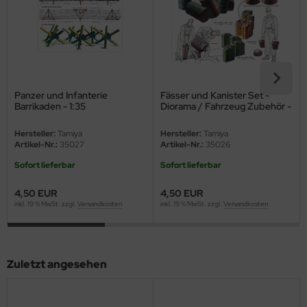
eat Wall Hobby
segawa
ller
 Models
Panzer und Infanterie
Fässer und Kanister Set -
Barrikaden - 1:35
Diorama / Fahrzeug Zubehör -
1:35
bby 2000
Hersteller:
Tamiya
Hersteller:
Tamiya
Artikel-Nr.:
35027
Artikel-Nr.:
35026
bby Boss
Sofort lieferbar
Sofort lieferbar
bby Craft
4,50 EUR
4,50 EUR
inkl. 19 % MwSt. zzgl.
Versandkosten
inkl. 19 % MwSt. zzgl.
Versandkosten
mbrol
LOVE KIT
Zuletzt angesehen
G Models
M