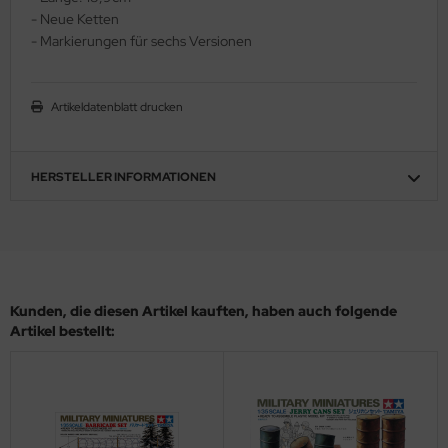
- Neue Ketten
ler
- Markierungen für sechs Versionen
yhawk
Artikeldatenblatt drucken
rces of Valor / Waltersons
re Hobby
HERSTELLER INFORMATIONEN
eedom Model Kits
jimi
ahleri
Kunden, die diesen Artikel kauften, haben auch folgende
sPatch Models
Artikel bestellt:
cko Models
ow2B