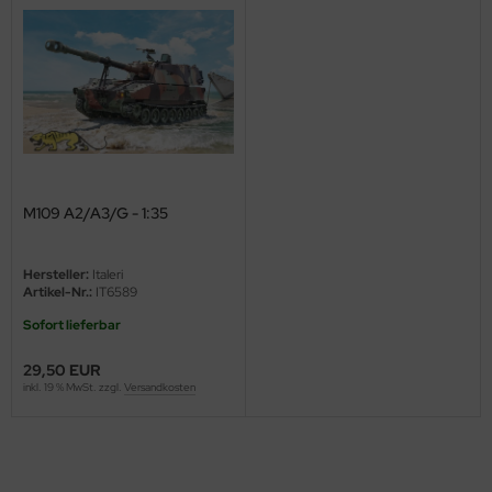
ini Model
leri
ata
O Collections
M109 A2/A3/G - 1:35
NETIC
tty Hawk Model
Hersteller:
Italeri
Artikel-Nr.:
IT6589
tare
Sofort lieferbar
ick
29,50 EUR
inkl. 19 % MwSt. zzgl.
Versandkosten
gic Factory
ASTER