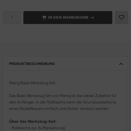
e Field Model 1:35
rson Modelsport
IN DEN WARENKORB
bre Model - 1:35
assy Hobby
ar Art / Glow 2B 1:35
MK
nstige Hersteller
eatex
kom 1:35
s Werk
PRODUKTBESCHREIBUNG
miya 1:35
luxe Materials
Meng Basis Werkzeug Set
under Model 1:35
ODELKITS
Das Basis Werkzeug Set von Meng ist das ideale Zubehör für
umpeter 1:35
agon Models
den Anfänger. In der Rolltasche kann die Grundausstattung
eines Modellbauers einfach und Sicher verstaut werden.
ezda 1:35
uard
Über das Werkzeug-Set:
behör Maßstab 1:35
ergreen Scale Models
- Rolltasche zur Aufbewahrung