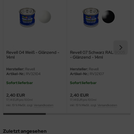
eat Wall Hobby
segawa
ller
 Models
Revell 04 Weiß - Glänzend -
Revell 07 Schwarz RAL 9005
bby 2000
14ml
- Glänzend - 14ml
bby Boss
Hersteller:
Revell
Hersteller:
Revell
Artikel-Nr.:
RV32104
Artikel-Nr.:
RV32107
bby Craft
Sofort lieferbar
Sofort lieferbar
mbrol
2,40 EUR
2,40 EUR
17,14 EUR pro 100ml
17,14 EUR pro 100ml
LOVE KIT
inkl. 19 % MwSt. zzgl.
Versandkosten
inkl. 19 % MwSt. zzgl.
Versandkosten
G Models
M
Zuletzt angesehen