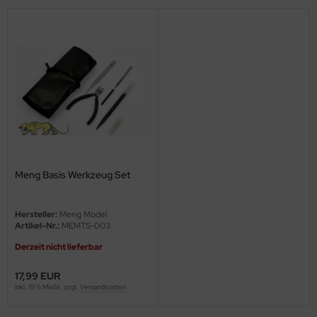
ini Model
leri
ata
O Collections
NETIC
tty Hawk Model
Meng Basis Werkzeug Set
tare
Hersteller:
Meng Model
Artikel-Nr.:
MEMTS-003
ick
Derzeit nicht lieferbar
gic Factory
17,99 EUR
inkl. 19 % MwSt. zzgl.
Versandkosten
ASTER