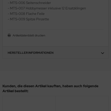
- MTS-006 Seitenschneider
ler
- MTS-007 Hobbymesser inklusive 12 Ersatzklingen
- MTS-008 Flache Feile
yhawk
- MTS-009 Spitze Pinzette
rces of Valor / Waltersons
Artikeldatenblatt drucken
re Hobby
eedom Model Kits
HERSTELLER INFORMATIONEN
jimi
ahleri
sPatch Models
Kunden, die diesen Artikel kauften, haben auch folgende
Artikel bestellt:
cko Models
ow2B