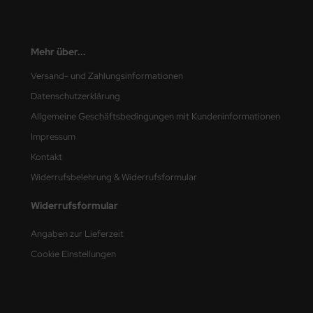
nu-Beemax
Mehr über...
nda-Hobby
Versand- und Zahlungsinformationen
gasus Hobbies
Datenschutzerklärung
Allgemeine Geschäftsbedingungen mit Kundeninformationen
atz Nunu
Impressum
usmodel
Kontakt
ar Lights
Widerrufsbelehrung & Widerrufsformular
Widerrufsformular
ntos Model
Angaben zur Lieferzeit
vell
Cookie Einstellungen
ich.Models
den