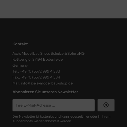
ster Box LTD
ster Tools
ng Model
liput
Kontakt
niArt
Axels Modellbau Shop, Schulze & Sohn oHG
Kottberg 6, 37194 Bodenfelde
nicraft
Germany
Tel.: +49 (0) 5572 999 4 333
rage Hobby
Fax.:+49 (0) 5572 999 4 334
Mail: info@axels-modellbau-shop.de
delcollect
Abonnieren Sie unseren Newsletter
ebius Models
PC
Der Newsletter ist kostenlos und kann jederzeit hier oder in Ihrem
Kundenkonto wieder abbestellt werden.
. Hobby / Gunze Sangyo