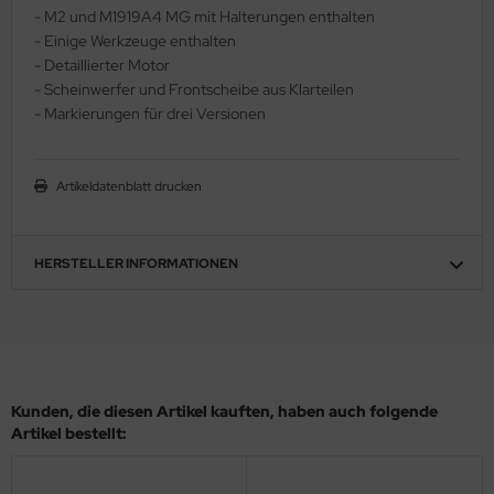
- M2 und M1919A4 MG mit Halterungen enthalten
ler
- Einige Werkzeuge enthalten
- Detaillierter Motor
yhawk
- Scheinwerfer und Frontscheibe aus Klarteilen
- Markierungen für drei Versionen
rces of Valor / Waltersons
re Hobby
Artikeldatenblatt drucken
eedom Model Kits
jimi
HERSTELLER INFORMATIONEN
ahleri
sPatch Models
cko Models
Kunden, die diesen Artikel kauften, haben auch folgende
Artikel bestellt:
ow2B