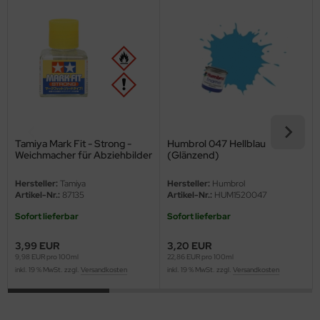
eat Wall Hobby
segawa
ller
 Models
bby 2000
Tamiya Mark Fit - Strong -
Humbrol 047 Hellblau
Weichmacher für Abziehbilder
(Glänzend)
bby Boss
- 40ml
Hersteller:
Tamiya
Hersteller:
Humbrol
bby Craft
Artikel-Nr.:
87135
Artikel-Nr.:
HUM1520047
Sofort lieferbar
Sofort lieferbar
mbrol
3,99 EUR
3,20 EUR
LOVE KIT
9,98 EUR pro 100ml
22,86 EUR pro 100ml
inkl. 19 % MwSt. zzgl.
Versandkosten
inkl. 19 % MwSt. zzgl.
Versandkosten
G Models
M