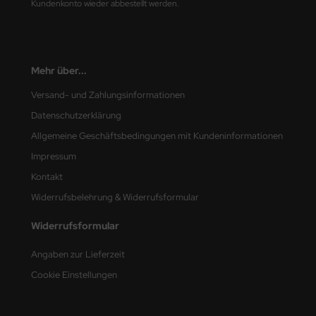
Kundenkonto wieder abbestellt werden.
nu-Beemax
nda-Hobby
Mehr über...
gasus Hobbies
Versand- und Zahlungsinformationen
Datenschutzerklärung
atz Nunu
Allgemeine Geschäftsbedingungen mit Kundeninformationen
usmodel
Impressum
Kontakt
ar Lights
Widerrufsbelehrung & Widerrufsformular
ntos Model
Widerrufsformular
vell
Angaben zur Lieferzeit
ich.Models
Cookie Einstellungen
den