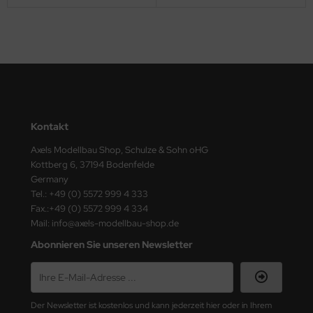
ster Box LTD
ster Tools
ng Model
liput
Kontakt
niArt
Axels Modellbau Shop, Schulze & Sohn oHG
nicraft
Kottberg 6, 37194 Bodenfelde
Germany
rage Hobby
Tel.: +49 (0) 5572 999 4 333
Fax.:+49 (0) 5572 999 4 334
delcollect
Mail: info@axels-modellbau-shop.de
Abonnieren Sie unseren Newsletter
ebius Models
PC
Der Newsletter ist kostenlos und kann jederzeit hier oder in Ihrem
. Hobby / Gunze Sangyo