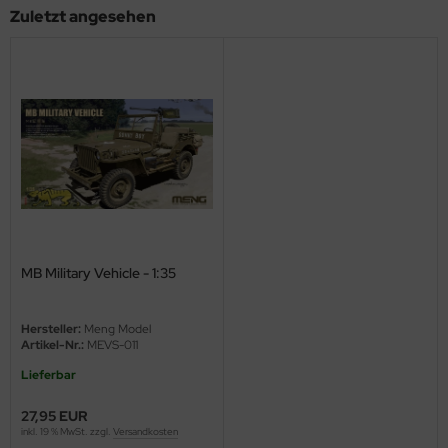
Zuletzt angesehen
ini Model
leri
ata
O Collections
NETIC
tty Hawk Model
MB Military Vehicle - 1:35
tare
Hersteller:
Meng Model
ick
Artikel-Nr.:
MEVS-011
gic Factory
Lieferbar
27,95 EUR
ASTER
inkl. 19 % MwSt. zzgl.
Versandkosten