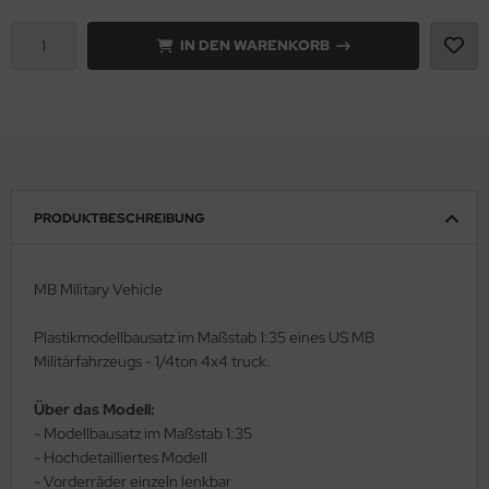
IN DEN WARENKORB
rson Modelsport
assy Hobby
MK
eatex
PRODUKTBESCHREIBUNG
s Werk
luxe Materials
MB Military Vehicle
ODELKITS
Plastikmodellbausatz im Maßstab 1:35 eines US MB
Militärfahrzeugs - 1/4ton 4x4 truck.
agon Models
Über das Modell:
uard
- Modellbausatz im Maßstab 1:35
- Hochdetailliertes Modell
ergreen Scale Models
- Vorderräder einzeln lenkbar