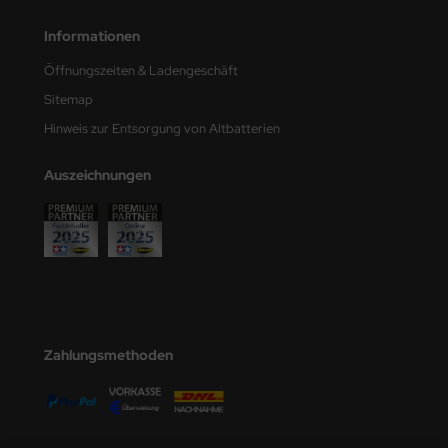
e Field Model
Informationen
bre Model
Öffnungszeiten & Ladengeschäft
Sitemap
HUMO-Kits
Hinweis zur Entsorgung von Altbatterien
unkmodels
Auszeichnungen
ar Art
ecial Hobby
ar-Decals
yata
Zahlungsmethoden
kom
miya