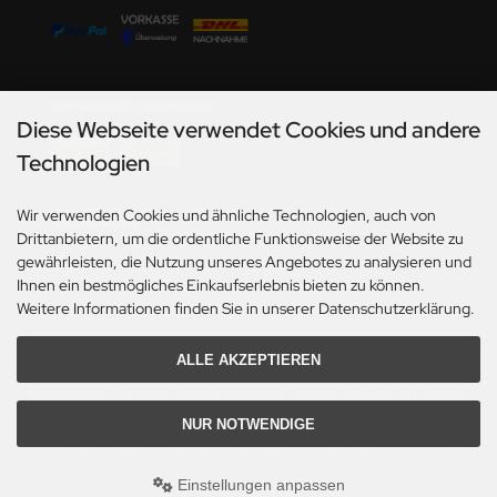
Versandmöglichkeiten
Diese Webseite verwendet Cookies und andere
Technologien
Wir verwenden Cookies und ähnliche Technologien, auch von
Social Media
Drittanbietern, um die ordentliche Funktionsweise der Website zu
gewährleisten, die Nutzung unseres Angebotes zu analysieren und
Ihnen ein bestmögliches Einkaufserlebnis bieten zu können.
Weitere Informationen finden Sie in unserer Datenschutzerklärung.
ALLE AKZEPTIEREN
*Gilt für Lieferungen innerhalb Deutschlands. Lieferzeiten für andere Länder und
Informationen zur Berechnung des Liefertermins siehe hier:
Angaben zur Lieferzeit.
NUR NOTWENDIGE
Alle Preise inkl. gesetzl. MwSt. zzgl.
Versandkosten
. Die durchgestrichenen Preise
entsprechen dem bisherigen Preis bei Axels Modellbau Shop.
Einstellungen anpassen
Axels Modellbau Shop © 2026 | Template based on modified eCommerce Shopsoftware