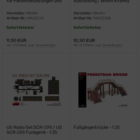
für Panzerbesatzungen und
Ausrüstung / British Infantry
eat Wall Hobby
Infanterie - 1:35
Weapons & Euqipment - 1:35
Hersteller:
MiniArt
Hersteller:
MiniArt
segawa
Artikel-Nr.:
MA35334
Artikel-Nr.:
MA35368
Sofort lieferbar
Sofort lieferbar
ller
11,50 EUR
10,50 EUR
 Models
inkl. 19 % MwSt. zzgl.
Versandkosten
inkl. 19 % MwSt. zzgl.
Versandkosten
bby 2000
bby Boss
bby Craft
mbrol
LOVE KIT
G Models
US Radio Set SCR-299 / US
Fußgängerbrücke - 1:35
SCR-299 Funkgerät - 1:35
M