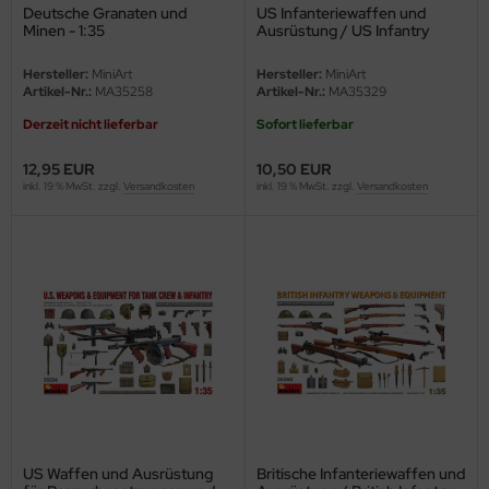
Deutsche Granaten und
US Infanteriewaffen und
ler
Minen - 1:35
Ausrüstung / US Infantry
Weapons & Euqipment - 1:35
yhawk
Hersteller:
MiniArt
Hersteller:
MiniArt
Artikel-Nr.:
MA35258
Artikel-Nr.:
MA35329
rces of Valor / Waltersons
Derzeit nicht lieferbar
Sofort lieferbar
re Hobby
12,95 EUR
10,50 EUR
inkl. 19 % MwSt. zzgl.
Versandkosten
inkl. 19 % MwSt. zzgl.
Versandkosten
eedom Model Kits
jimi
ahleri
sPatch Models
cko Models
ow2B
US Waffen und Ausrüstung
Britische Infanteriewaffen und