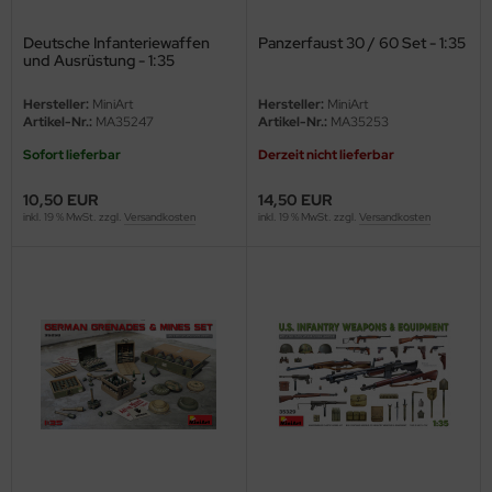
Deutsche Infanteriewaffen
Panzerfaust 30 / 60 Set - 1:35
e Field Model 1:35
rson Modelsport
und Ausrüstung - 1:35
bre Model - 1:35
assy Hobby
Hersteller:
MiniArt
Hersteller:
MiniArt
Artikel-Nr.:
MA35247
Artikel-Nr.:
MA35253
ar Art / Glow 2B 1:35
MK
Sofort lieferbar
Derzeit nicht lieferbar
nstige Hersteller
eatex
10,50 EUR
14,50 EUR
inkl. 19 % MwSt. zzgl.
Versandkosten
inkl. 19 % MwSt. zzgl.
Versandkosten
kom 1:35
s Werk
miya 1:35
luxe Materials
under Model 1:35
ODELKITS
umpeter 1:35
agon Models
ezda 1:35
uard
behör Maßstab 1:35
ergreen Scale Models