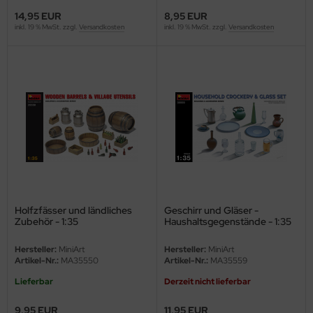
e Field Model
14,95 EUR
8,95 EUR
inkl. 19 % MwSt. zzgl.
Versandkosten
inkl. 19 % MwSt. zzgl.
Versandkosten
bre Model
HUMO-Kits
unkmodels
ar Art
ecial Hobby
ar-Decals
Holfzfässer und ländliches
Geschirr und Gläser -
Zubehör - 1:35
Haushaltsgegenstände - 1:35
yata
Hersteller:
MiniArt
Hersteller:
MiniArt
kom
Artikel-Nr.:
MA35550
Artikel-Nr.:
MA35559
Lieferbar
Derzeit nicht lieferbar
miya
9,95 EUR
11,95 EUR