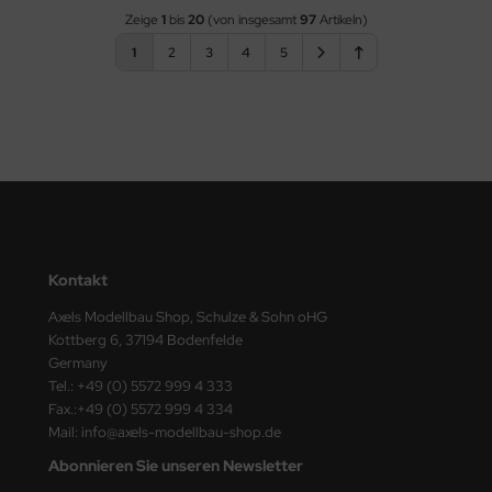
Zeige
1
bis
20
(von insgesamt
97
Artikeln)
1
2
3
4
5
Kontakt
Axels Modellbau Shop, Schulze & Sohn oHG
Kottberg 6, 37194 Bodenfelde
Germany
Tel.: +49 (0) 5572 999 4 333
Fax.:+49 (0) 5572 999 4 334
Mail: info@axels-modellbau-shop.de
Abonnieren Sie unseren Newsletter