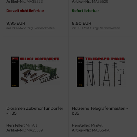
Artikel-Nr.:
MA35523
Artikel-Nr.:
MA35529
ster Box LTD
Derzeit nicht lieferbar
Sofort lieferbar
ster Tools
9,95 EUR
8,90 EUR
inkl. 19 % MwSt. zzgl.
Versandkosten
inkl. 19 % MwSt. zzgl.
Versandkosten
ng Model
liput
niArt
nicraft
rage Hobby
delcollect
Dioramen Zubehör für Dörfer
Hölzerne Telegrafenmasten -
ebius Models
- 1:35
1:35
PC
Hersteller:
MiniArt
Hersteller:
MiniArt
Artikel-Nr.:
MA35539
Artikel-Nr.:
MA35541A
. Hobby / Gunze Sangyo