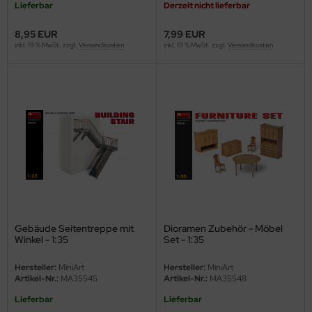
Lieferbar
Derzeit nicht lieferbar
nu-Beemax
8,95 EUR
7,99 EUR
inkl. 19 % MwSt. zzgl.
Versandkosten
inkl. 19 % MwSt. zzgl.
Versandkosten
nda-Hobby
gasus Hobbies
atz Nunu
usmodel
ar Lights
ntos Model
Gebäude Seitentreppe mit
Dioramen Zubehör - Möbel
vell
Winkel - 1:35
Set - 1:35
ich.Models
Hersteller:
MiniArt
Hersteller:
MiniArt
Artikel-Nr.:
MA35545
Artikel-Nr.:
MA35548
den
Lieferbar
Lieferbar