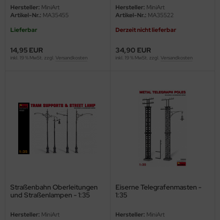
Hersteller:
MiniArt
Hersteller:
MiniArt
ini Model
Artikel-Nr.:
MA35455
Artikel-Nr.:
MA35522
Lieferbar
Derzeit nicht lieferbar
leri
14,95 EUR
34,90 EUR
ata
inkl. 19 % MwSt. zzgl.
Versandkosten
inkl. 19 % MwSt. zzgl.
Versandkosten
O Collections
NETIC
tty Hawk Model
tare
ick
gic Factory
Straßenbahn Oberleitungen
Eiserne Telegrafenmasten -
und Straßenlampen - 1:35
1:35
ASTER
Hersteller:
MiniArt
Hersteller:
MiniArt