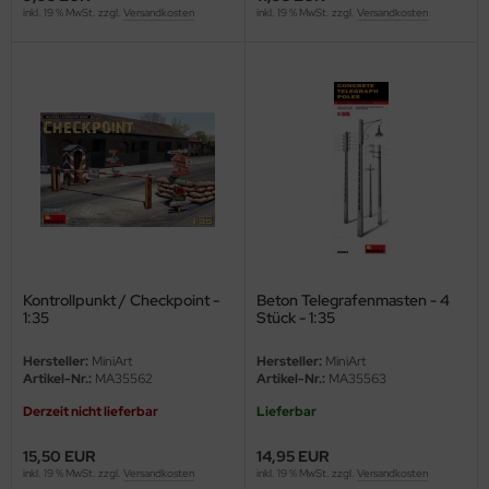
undermodel
inkl. 19 % MwSt. zzgl.
Versandkosten
inkl. 19 % MwSt. zzgl.
Versandkosten
ger Model
umpeter
lejo
spid Models
ezda
Kontrollpunkt / Checkpoint -
Beton Telegrafenmasten - 4
1:35
Stück - 1:35
Hersteller:
MiniArt
Hersteller:
MiniArt
Artikel-Nr.:
MA35562
Artikel-Nr.:
MA35563
Derzeit nicht lieferbar
Lieferbar
15,50 EUR
14,95 EUR
inkl. 19 % MwSt. zzgl.
Versandkosten
inkl. 19 % MwSt. zzgl.
Versandkosten