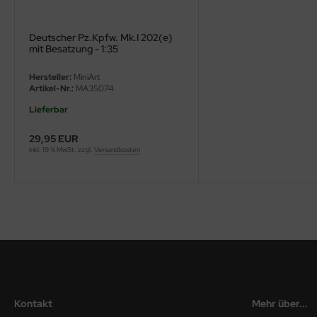
ini Model
Deutscher Pz.Kpfw. Mk.I 202(e)
mit Besatzung - 1:35
leri
Hersteller:
MiniArt
ata
Artikel-Nr.:
MA35074
Lieferbar
O Collections
29,95 EUR
NETIC
inkl. 19 % MwSt. zzgl.
Versandkosten
tty Hawk Model
tare
ick
gic Factory
ASTER
Kontakt
Mehr über...