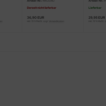
Artikel-Nr.:
MA35140
Artikel-Nr.:
M
Derzeit nicht lieferbar
Lieferbar
36,90 EUR
29,95 EUR
ten
inkl. 19 % MwSt. zzgl.
Versandkosten
inkl. 19 % MwSt. 