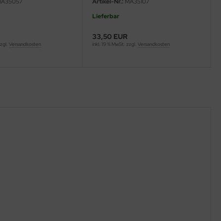
A35057
Artikel-Nr.:
MA35107
Lieferbar
33,50 EUR
zzgl.
Versandkosten
inkl. 19 % MwSt. zzgl.
Versandkosten