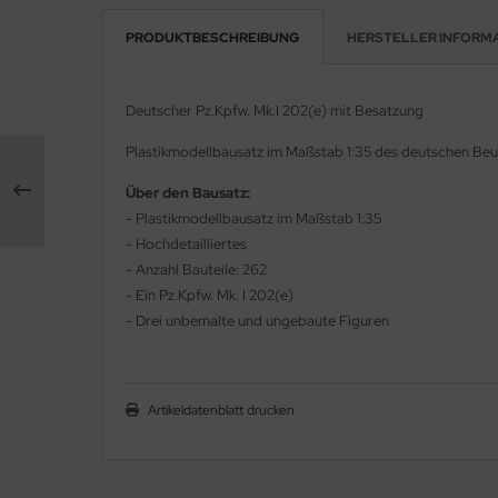
PRODUKTBESCHREIBUNG
HERSTELLER INFORM
e Field Model 1:35
rson Modelsport
bre Model - 1:35
assy Hobby
Deutscher Pz.Kpfw. Mk.I 202(e) mit Besatzung
ar Art / Glow 2B 1:35
MK
Plastikmodellbausatz im Maßstab 1:35 des deutschen Beu
nstige Hersteller
eatex
Über den Bausatz:
- Plastikmodellbausatz im Maßstab 1:35
kom 1:35
s Werk
- Hochdetailliertes
- Anzahl Bauteile: 262
miya 1:35
luxe Materials
- Ein Pz.Kpfw. Mk. I 202(e)
- Drei unbemalte und ungebaute Figuren
under Model 1:35
ODELKITS
umpeter 1:35
agon Models
Artikeldatenblatt drucken
ezda 1:35
uard
behör Maßstab 1:35
ergreen Scale Models