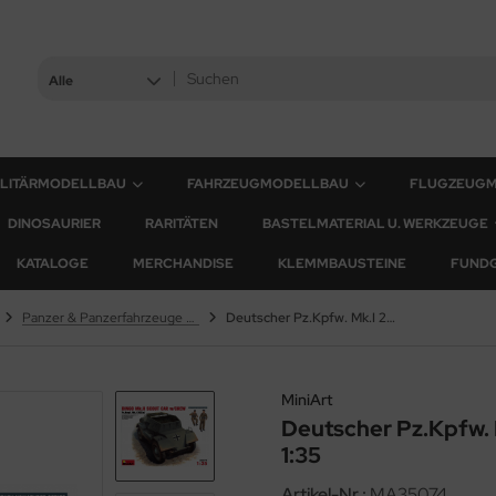
Alle
ILITÄRMODELLBAU
FAHRZEUGMODELLBAU
FLUGZEUG
DINOSAURIER
RARITÄTEN
BASTELMATERIAL U. WERKZEUGE
KATALOGE
MERCHANDISE
KLEMMBAUSTEINE
FUND
Panzer & Panzerfahrzeuge - 1:35
Deutscher Pz.Kpfw. Mk.I 202(e) mit Besatzung - 1:35
MiniArt
Deutscher Pz.Kpfw. 
1:35
Artikel-Nr.:
MA35074