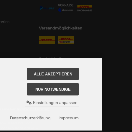
terien
Versandmöglichkeiten
Social Media
ALLE AKZEPTIEREN
NUR NOTWENDIGE
Einstellungen anpassen
 siehe hier:
Angaben zur Lieferzeit.
Datenschutzerklärung
Impressum
ei Axels Modellbau Shop.
u Shop Schulze & Sohn OHG