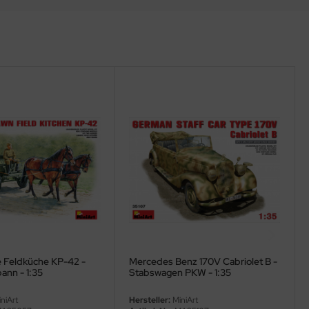
e Feldküche KP-42 -
Mercedes Benz 170V Cabriolet B -
ann - 1:35
Stabswagen PKW - 1:35
niArt
Hersteller:
MiniArt