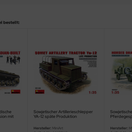
 bestellt:
adische
Sowjetischer Artillerieschlepper
Sowjetisch
sion mit
YA-12 späte Produktion
Pferdegesp
Hersteller:
MiniArt
Hersteller:
Mi