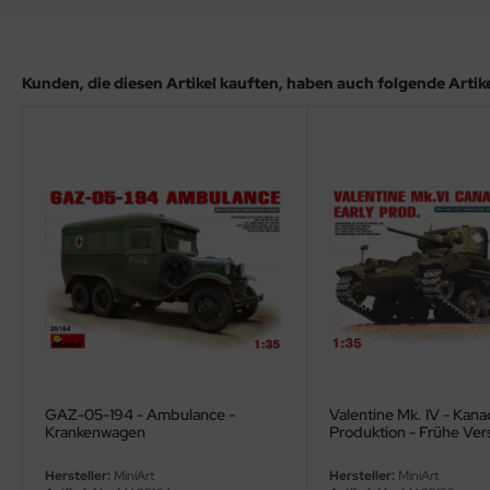
ler
yhawk
Kunden, die diesen Artikel kauften, haben auch folgende Artikel
rces of Valor / Waltersons
re Hobby
eedom Model Kits
jimi
ahleri
sPatch Models
cko Models
GAZ-05-194 - Ambulance -
Valentine Mk. IV - Kan
Krankenwagen
Produktion - Frühe Ver
ow2B
Besatzung - 1:35
Hersteller:
MiniArt
Hersteller:
MiniArt