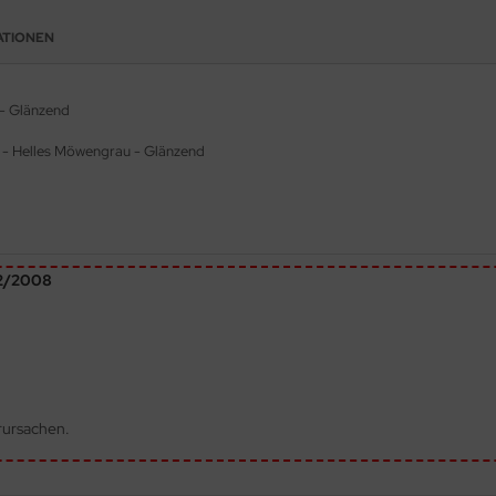
ATIONEN
 - Glänzend
 - Helles Möwengrau - Glänzend
72/2008
rursachen.