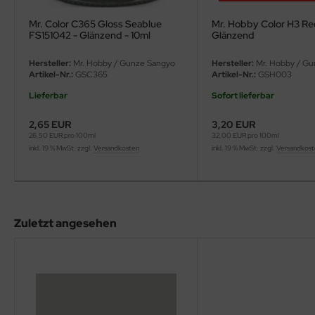
eat Wall Hobby
Mr. Color C365 Gloss Seablue
Mr. Hobby Color H3 Red
segawa
FS151042 - Glänzend - 10ml
Glänzend
Hersteller:
Mr. Hobby / Gunze Sangyo
Hersteller:
Mr. Hobby / Gu
ller
Artikel-Nr.:
GSC365
Artikel-Nr.:
GSH003
 Models
Lieferbar
Sofort lieferbar
2,65 EUR
3,20 EUR
bby 2000
26,50 EUR pro 100ml
32,00 EUR pro 100ml
inkl. 19 % MwSt. zzgl.
Versandkosten
inkl. 19 % MwSt. zzgl.
Versandkos
bby Boss
bby Craft
mbrol
Zuletzt angesehen
LOVE KIT
G Models
M