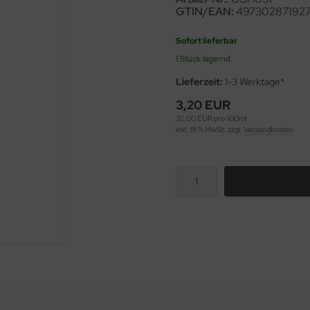
GTIN/EAN:
49730287192
Sofort lieferbar
1 Stück lagernd
Lieferzeit:
1-3 Werktage*
3,20 EUR
32,00 EUR pro 100ml
inkl. 19 % MwSt. zzgl.
Versandkosten