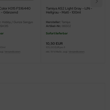
Color H315 FS16440
Tamiya AS2 Light Gray - IJN -
u - Glänzend
Hellgrau - Matt - 100ml
. Hobby / Gunze Sangyo
Hersteller:
Tamiya
SH315
Artikel-Nr.:
86502
bar
Sofort lieferbar
10,50 EUR
100ml
105,00 EUR pro 1l
zzgl.
Versandkosten
inkl. 19 % MwSt. zzgl.
Versandkosten