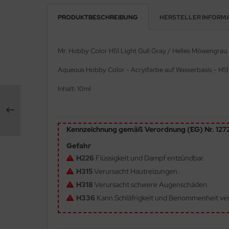
PRODUKTBESCHREIBUNG
HERSTELLER INFORM
e Field Model 1:35
rson Modelsport
bre Model - 1:35
assy Hobby
Mr. Hobby Color H51 Light Gull Gray / Helles Möwengrau
ar Art / Glow 2B 1:35
MK
Aqueous Hobby Color - Acrylfarbe auf Wasserbasis - H51
nstige Hersteller
eatex
Inhalt: 10ml
kom 1:35
s Werk
Kennzeichnung gemäß Verordnung (EG) Nr. 12
miya 1:35
luxe Materials
Gefahr
under Model 1:35
ODELKITS
H226
Flüssigkeit und Dampf entzündbar.
H315
Verursacht Hautreizungen.
umpeter 1:35
agon Models
H318
Verursacht schwere Augenschäden.
ezda 1:35
uard
H336
Kann Schläfrigkeit und Benommenheit ve
behör Maßstab 1:35
ergreen Scale Models