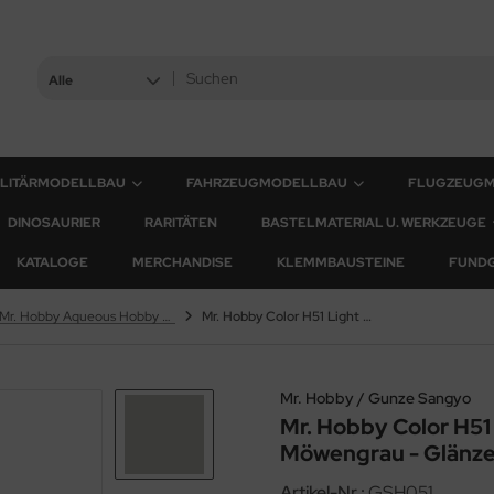
Alle
ILITÄRMODELLBAU
FAHRZEUGMODELLBAU
FLUGZEUG
DINOSAURIER
RARITÄTEN
BASTELMATERIAL U. WERKZEUGE
KATALOGE
MERCHANDISE
KLEMMBAUSTEINE
FUND
Mr. Hobby Aqueous Hobby Color
Mr. Hobby Color H51 Light Gull Gray / Helles Möwengrau - Glänzend
Mr. Hobby / Gunze Sangyo
Mr. Hobby Color H51 
Möwengrau - Glänz
Artikel-Nr.:
GSH051