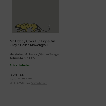
ini Model
leri
ata
O Collections
Mr. Hobby Color H51 Light Gull
Gray / Helles Möwengrau -
NETIC
Glänzend
Hersteller:
Mr. Hobby / Gunze Sangyo
tty Hawk Model
Artikel-Nr.:
GSH051
Sofort lieferbar
tare
3,20 EUR
ick
32,00 EUR pro 100ml
inkl. 19 % MwSt. zzgl.
Versandkosten
gic Factory
ASTER