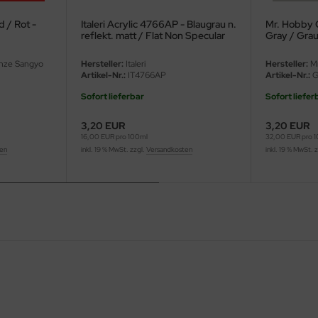
 / Rot -
Italeri Acrylic 4766AP - Blaugrau n.
Mr. Hobby 
reflekt. matt / Flat Non Specular
Gray / Gra
Blue Grey - FS35189 - 20ml
nze Sangyo
Hersteller:
Italeri
Hersteller:
Mr
Artikel-Nr.:
IT4766AP
Artikel-Nr.:
G
Sofort lieferbar
Sofort liefer
3,20 EUR
3,20 EUR
16,00 EUR pro 100ml
32,00 EUR pro 
ten
inkl. 19 % MwSt. zzgl.
Versandkosten
inkl. 19 % MwSt. 