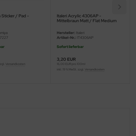
 Sticker / Pad -
Italeri Acrylic 4306AP -
Mittelbraun Matt / Flat Medium
Brown - FS30111 - 20ml
miya
Hersteller:
Italeri
7227
Artikel-Nr.:
IT4306AP
bar
Sofort lieferbar
3,20 EUR
zzgl.
Versandkosten
16,00 EUR pro 100ml
inkl. 19 % MwSt. zzgl.
Versandkosten