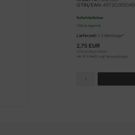
GTIN/EAN:
49730285049
Sofort lieferbar
1 Stück lagernd
Lieferzeit:
1-3 Werktage*
2,75 EUR
27,50 EUR pro 100ml
inkl. 19 % MwSt. zzgl.
Versandkosten