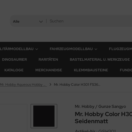
Alle
ILITÄRMODELLBAU
FAHRZEUGMODELLBAU
FLUGZEUG
DINOSAURIER
RARITÄTEN
BASTELMATERIAL U. WERKZEUGE
KATALOGE
MERCHANDISE
KLEMMBAUSTEINE
FUND
Mr. Hobby Aqueous Hobby Color
Mr. Hobby Color H301 FS36081 Gray / Grau - Seidenmatt
Mr. Hobby / Gunze Sangyo
Mr. Hobby Color H30
Seidenmatt
Artikel-Nr.:
GSH301