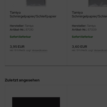
eat Wall Hobby
segawa
Tamiya
Tamiya
Schmirgelpapier/Schleifpapier
Schmirgelpapier/Schle
(fein)
(Mittel)
ller
Hersteller:
Tamiya
Hersteller:
Tamiya
Artikel-Nr.:
87010
Artikel-Nr.:
87009
 Models
Sofort lieferbar
Sofort lieferbar
bby 2000
3,95 EUR
3,60 EUR
inkl. 19 % MwSt. zzgl.
Versandkosten
inkl. 19 % MwSt. zzgl.
Versandkos
bby Boss
bby Craft
mbrol
Zuletzt angesehen
LOVE KIT
G Models
M