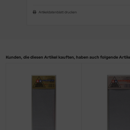
ler
Artikeldatenblatt drucken
yhawk
rces of Valor / Waltersons
re Hobby
eedom Model Kits
Kunden, die diesen Artikel kauften, haben auch folgende Artikel
jimi
ahleri
sPatch Models
cko Models
ow2B