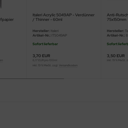
Italeri Acrylic 5049AP - Verdünner
Anti-Rutsch
ifpapier
/ Thinner - 60ml
75x150mm
Hersteller:
Italeri
Hersteller:
Ta
Artikel-Nr.:
IT5049AP
Artikel-Nr.:
8
Sofort lieferbar
Sofort liefer
3,70 EUR
3,50 EUR
ten
6,17 EUR pro 100ml
inkl. 19 % MwSt. 
inkl. 19 % MwSt. zzgl.
Versandkosten