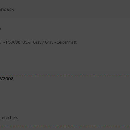
ATIONEN
t
01 - FS36081 USAF Gray / Grau - Seidenmatt
72/2008
rursachen.