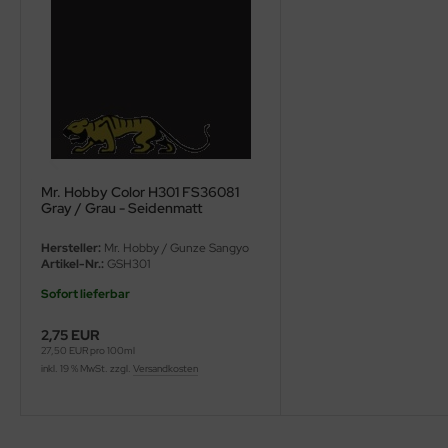
ini Model
leri
ata
O Collections
Mr. Hobby Color H301 FS36081
NETIC
Gray / Grau - Seidenmatt
tty Hawk Model
Hersteller:
Mr. Hobby / Gunze Sangyo
Artikel-Nr.:
GSH301
tare
Sofort lieferbar
ick
2,75 EUR
27,50 EUR pro 100ml
inkl. 19 % MwSt. zzgl.
Versandkosten
gic Factory
ASTER