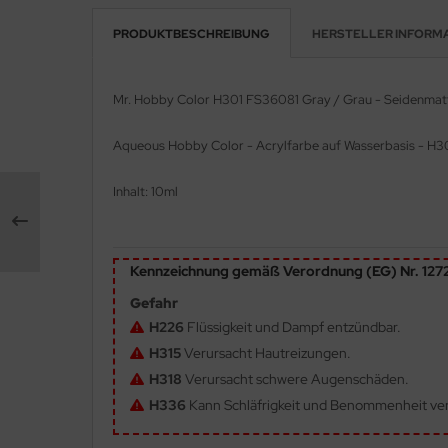
PRODUKTBESCHREIBUNG
HERSTELLER INFORM
e Field Model 1:35
rson Modelsport
bre Model - 1:35
assy Hobby
Mr. Hobby Color H301 FS36081 Gray / Grau - Seidenmat
ar Art / Glow 2B 1:35
MK
Aqueous Hobby Color - Acrylfarbe auf Wasserbasis - H3
nstige Hersteller
eatex
Inhalt: 10ml
kom 1:35
s Werk
miya 1:35
luxe Materials
Kennzeichnung gemäß Verordnung (EG) Nr. 12
under Model 1:35
ODELKITS
Gefahr
H226
Flüssigkeit und Dampf entzündbar.
umpeter 1:35
agon Models
H315
Verursacht Hautreizungen.
H318
Verursacht schwere Augenschäden.
ezda 1:35
uard
H336
Kann Schläfrigkeit und Benommenheit ve
behör Maßstab 1:35
ergreen Scale Models